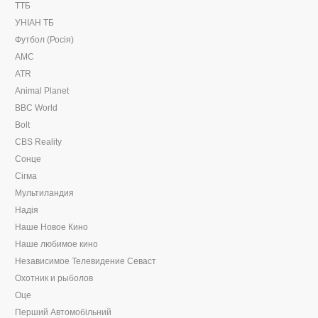
ТТБ
УНІАН ТБ
Футбол (Росія)
AMC
ATR
Animal Planet
BBC World
Bolt
CBS Reality
Сонце
Сігма
Мультиландия
Надія
Наше Новое Кино
Наше любимое кино
Независимое Телевидение Севаст
Охотник и рыболов
Оце
Перший Автомобільний