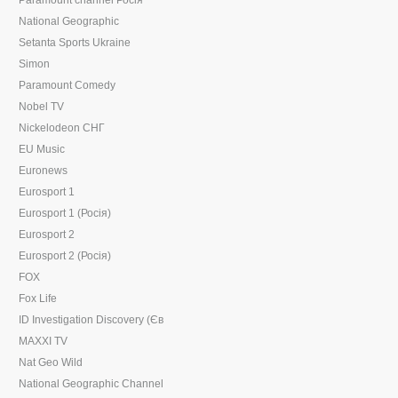
Paramount channel Росія
National Geographic
Setanta Sports Ukraine
Simon
Paramount Comedy
Nobel TV
Nickelodeon СНГ
EU Music
Euronews
Eurosport 1
Eurosport 1 (Росія)
Eurosport 2
Eurosport 2 (Росія)
FOX
Fox Life
ID Investigation Discovery (Єв
MAXXI TV
Nat Geo Wild
National Geographic Channel