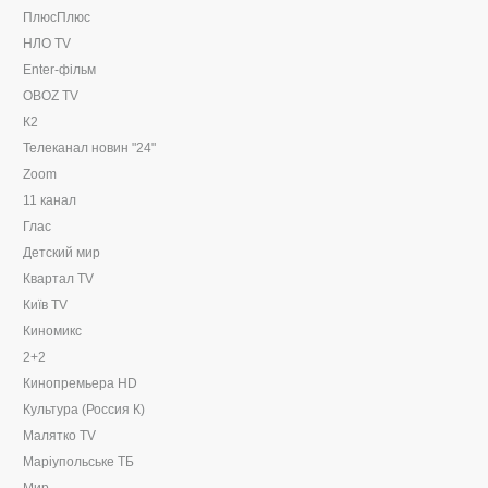
ПлюсПлюс
НЛО TV
Enter-фільм
OBOZ TV
К2
Телеканал новин "24"
Zoom
11 канал
Глас
Детский мир
Квартал TV
Київ TV
Киномикс
2+2
Кинопремьера HD
Культура (Россия К)
Малятко TV
Маріупольське ТБ