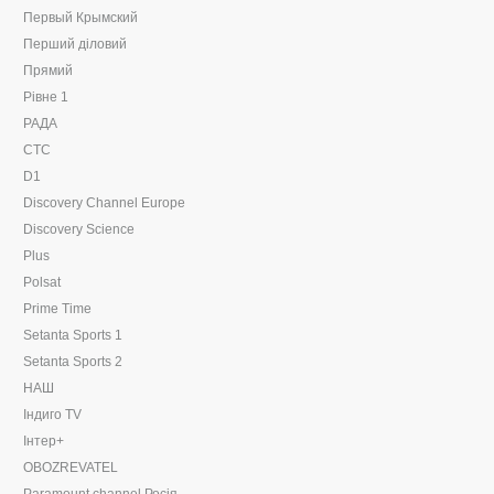
Первый Крымский
Перший діловий
Прямий
Рівне 1
РАДА
СТС
D1
Discovery Channel Europe
Discovery Science
Plus
Polsat
Prime Time
Setanta Sports 1
Setanta Sports 2
НАШ
Індиго TV
Інтер+
OBOZREVATEL