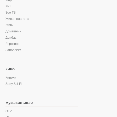
Мир
КРТ
Зоо ТВ
Живая планета
Живи!
Домашний
Донбас
Еврокино
Запоріжжя
кино
Кинохит
Sony Sci-Fi
музыкальные
OTV