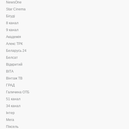
NewsOne
Star Cinema
Бігуді
8 канал
9 канал
Академія
Алекс ТРК
Беларусь 24
Белсат
Відкритий
ВІТА
Вінтаж ТВ
ГРАД
Галичина ОТБ
51 канал
34 канал
Інтер
Мега
Піксель