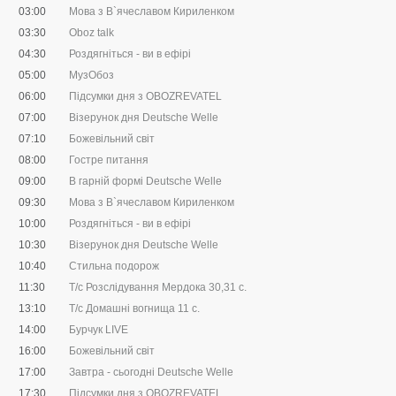
03:00
Мова з В`ячеславом Кириленком
03:30
Oboz talk
04:30
Роздягніться - ви в ефірі
05:00
МузОбоз
06:00
Підсумки дня з OBOZREVATEL
07:00
Візерунок дня Deutsche Welle
07:10
Божевільний світ
08:00
Гостре питання
09:00
В гарній формі Deutsche Welle
09:30
Мова з В`ячеславом Кириленком
10:00
Роздягніться - ви в ефірі
10:30
Візерунок дня Deutsche Welle
10:40
Стильна подорож
11:30
Т/с Розслідування Мердока 30,31 c.
13:10
Т/с Домашні вогнища 11 с.
14:00
Бурчук LIVE
16:00
Божевільний світ
17:00
Завтра - сьогодні Deutsche Welle
17:30
Підсумки дня з OBOZREVATEL