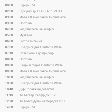
00:00
Бурчук LIVE
02:00
Підсумки дня з OBOZREVATEL
03:00
Мова з В`ячеславом Кириленком
03:30
Oboz talk
04:30
Роздягніться - ви в ефірі
05:00
МузОбоз
06:00
Гостре питання
07:00
Візерунок дня Deutsche Welle
07:10
Повернення до природи
08:00
Oboz talk
09:00
В гарній формі Deutsche Welle
09:30
Мова з В`ячеславом Кириленком
10:00
Роздягніться - ви в ефірі
10:30
Візерунок дня Deutsche Welle
10:40
Д/ф Справжній детектив
11:30
Т/с Містер Селфрідж 16 с.
12:20
Т/с Розслідування Мердока 2,3 c.
14:00
Бурчук LIVE