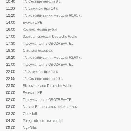
10:40
Т/с Селище янголів 9 с.
11:30
Т/с Закулісні ігри 14 с.
12:20
Т/с Розслідування Мердока 60,61 c.
14:00
Бурчук LIVE
16:00
Космос. Новий рубіж
17:00
Завтра - сьогодні Deutsche Welle
17:30
Підсумки дня з OBOZREVATEL
18:30
Стильна подорож
19:20
Т/с Розслідування Мердока 62,63 c.
21:00
Підсумки дня з OBOZREVATEL
22:00
Т/с Закулісні ігри 15 с.
22:55
Т/с Селище янголів 10 с.
23:50
Візерунок дня Deutsche Welle
00:00
Бурчук LIVE
02:00
Підсумки дня з OBOZREVATEL
03:00
Мова з В`ячеславом Кириленком
03:30
Oboz talk
04:30
Роздягніться - ви в ефірі
05:00
МузОбоз