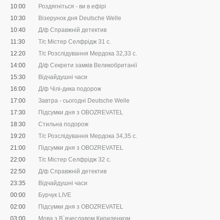
10:00
Роздягніться - ви в ефірі
10:30
Візерунок дня Deutsche Welle
10:40
Д/ф Справжній детектив
11:30
Т/с Містер Селфрідж 31 с.
12:20
Т/с Розслідування Мердока 32,33 c.
14:00
Д/ф Секрети замків Великобританії
15:30
Відчайдушні часи
16:00
Д/ф Чілі-дика подорож
17:00
Завтра - сьогодні Deutsche Welle
17:30
Підсумки дня з OBOZREVATEL
18:30
Стильна подорож
19:20
Т/с Розслідування Мердока 34,35 c.
21:00
Підсумки дня з OBOZREVATEL
22:00
Т/с Містер Селфрідж 32 с.
22:50
Д/ф Справжній детектив
23:35
Відчайдушні часи
00:00
Бурчук LIVE
02:00
Підсумки дня з OBOZREVATEL
03:00
Мова з В`ячеславом Кириленком