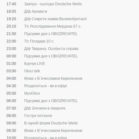
17:40
Завтра - сьогодні Deutsche Welle
18:05
Д/ф Аромати
19:20
Д/ф Секрети замків Великобританії
20:10
Т/с Розслідування Мердока 67 с.
21:00
Підсумки дня з OBOZREVATEL
22:00
Т/с Полдарк 10 с.
23:00
Д/ф Тварина. Особиста справа
00:00
Підсумки дня з OBOZREVATEL
01:00
Бурчук LIVE
03:00
Oboz talk
04:00
Мова з В`ячеславом Кириленком
04:30
Роздягніться - ви в ефірі
05:00
МузОбоз
06:00
Підсумки дня з OBOZREVATEL
07:00
Д/ф Злочини в лікарнях
08:00
Гостре питання
09:00
В гарній формі Deutsche Welle
09:30
Мова з В`ячеславом Кириленком
10:00
Роздягніться - ви в ефірі