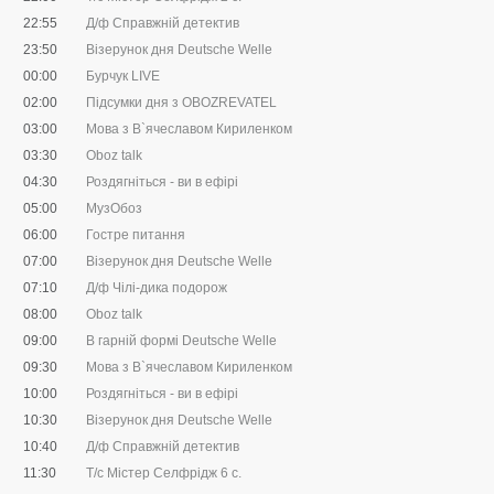
22:55
Д/ф Справжній детектив
23:50
Візерунок дня Deutsche Welle
00:00
Бурчук LIVE
02:00
Підсумки дня з OBOZREVATEL
03:00
Мова з В`ячеславом Кириленком
03:30
Oboz talk
04:30
Роздягніться - ви в ефірі
05:00
МузОбоз
06:00
Гостре питання
07:00
Візерунок дня Deutsche Welle
07:10
Д/ф Чілі-дика подорож
08:00
Oboz talk
09:00
В гарній формі Deutsche Welle
09:30
Мова з В`ячеславом Кириленком
10:00
Роздягніться - ви в ефірі
10:30
Візерунок дня Deutsche Welle
10:40
Д/ф Справжній детектив
11:30
Т/с Містер Селфрідж 6 с.