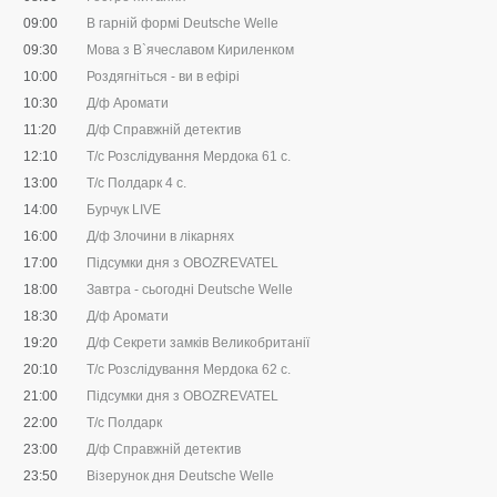
09:00
В гарній формі Deutsche Welle
09:30
Мова з В`ячеславом Кириленком
10:00
Роздягніться - ви в ефірі
10:30
Д/ф Аромати
11:20
Д/ф Справжній детектив
12:10
Т/с Розслідування Мердока 61 с.
13:00
Т/с Полдарк 4 с.
14:00
Бурчук LIVE
16:00
Д/ф Злочини в лікарнях
17:00
Підсумки дня з OBOZREVATEL
18:00
Завтра - сьогодні Deutsche Welle
18:30
Д/ф Аромати
19:20
Д/ф Секрети замків Великобританії
20:10
Т/с Розслідування Мердока 62 с.
21:00
Підсумки дня з OBOZREVATEL
22:00
Т/с Полдарк
23:00
Д/ф Справжній детектив
23:50
Візерунок дня Deutsche Welle