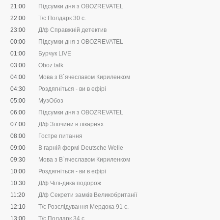
21:00
Підсумки дня з OBOZREVATEL
22:00
Т/с Полдарк 30 с.
23:00
Д/ф Справжній детектив
00:00
Підсумки дня з OBOZREVATEL
01:00
Бурчук LIVE
03:00
Oboz talk
04:00
Мова з В`ячеславом Кириленком
04:30
Роздягніться - ви в ефірі
05:00
МузОбоз
06:00
Підсумки дня з OBOZREVATEL
07:00
Д/ф Злочини в лікарнях
08:00
Гостре питання
09:00
В гарній формі Deutsche Welle
09:30
Мова з В`ячеславом Кириленком
10:00
Роздягніться - ви в ефірі
10:30
Д/ф Чілі-дика подорож
11:20
Д/ф Секрети замків Великобританії
12:10
Т/с Розслідування Мердока 91 с.
13:00
Т/с Полдарк 34 с.