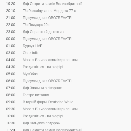
19:20
Д/ф Секрети замків Великобританії
20:10
Т/с Розслідування Мердока 77 с.
21:00
Підсумки дня з OBOZREVATEL
22:00
Т/с Полдарк 20 с.
23:00
Д/ф Справжній детектив
00:00
Підсумки дня з OBOZREVATEL
01:00
Бурчук LIVE
03:00
Oboz talk
04:00
Мова з В`ячеславом Кириленком
04:30
Роздягніться - ви в ефірі
05:00
МузОбоз
06:00
Підсумки дня з OBOZREVATEL
07:00
Д/ф Злочини в лікарнях
08:00
Гостре питання
09:00
В гарній формі Deutsche Welle
09:30
Мова з В`ячеславом Кириленком
10:00
Роздягніться - ви в ефірі
10:30
Д/ф Чілі-дика подорож
11:20
Д/ф Секрети замків Великобританії