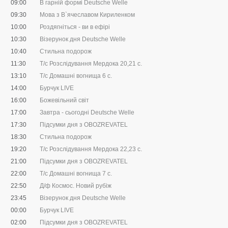
09:00
В гарній формі Deutsche Welle
09:30
Мова з В`ячеславом Кириленком
10:00
Роздягніться - ви в ефірі
10:30
Візерунок дня Deutsche Welle
10:40
Стильна подорож
11:30
Т/с Розслідування Мердока 20,21 с.
13:10
Т/с Домашні вогнища 6 с.
14:00
Бурчук LIVE
16:00
Божевільний світ
17:00
Завтра - сьогодні Deutsche Welle
17:30
Підсумки дня з OBOZREVATEL
18:30
Стильна подорож
19:20
Т/с Розслідування Мердока 22,23 с.
21:00
Підсумки дня з OBOZREVATEL
22:00
Т/с Домашні вогнища 7 с.
22:50
Д/ф Космос. Новий рубіж
23:45
Візерунок дня Deutsche Welle
00:00
Бурчук LIVE
02:00
Підсумки дня з OBOZREVATEL