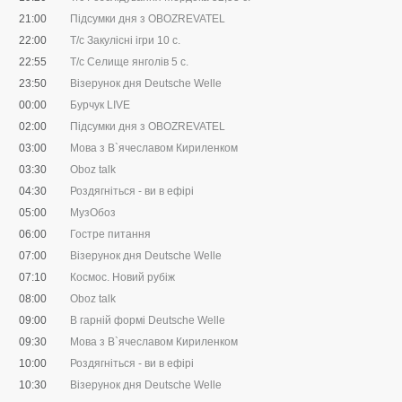
21:00
Підсумки дня з OBOZREVATEL
22:00
Т/с Закулісні ігри 10 с.
22:55
Т/с Селище янголів 5 с.
23:50
Візерунок дня Deutsche Welle
00:00
Бурчук LIVE
02:00
Підсумки дня з OBOZREVATEL
03:00
Мова з В`ячеславом Кириленком
03:30
Oboz talk
04:30
Роздягніться - ви в ефірі
05:00
МузОбоз
06:00
Гостре питання
07:00
Візерунок дня Deutsche Welle
07:10
Космос. Новий рубіж
08:00
Oboz talk
09:00
В гарній формі Deutsche Welle
09:30
Мова з В`ячеславом Кириленком
10:00
Роздягніться - ви в ефірі
10:30
Візерунок дня Deutsche Welle