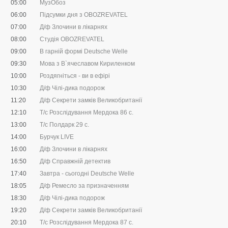
05:00
МузОбоз
06:00
Підсумки дня з OBOZREVATEL
07:00
Д/ф Злочини в лікарнях
08:00
Студія OBOZREVATEL
09:00
В гарній формі Deutsche Welle
09:30
Мова з В`ячеславом Кириленком
10:00
Роздягніться - ви в ефірі
10:30
Д/ф Чілі-дика подорож
11:20
Д/ф Секрети замків Великобританії
12:10
Т/с Розслідування Мердока 86 с.
13:00
Т/с Полдарк 29 с.
14:00
Бурчук LIVE
16:00
Д/ф Злочини в лікарнях
16:50
Д/ф Справжній детектив
17:40
Завтра - сьогодні Deutsche Welle
18:05
Д/ф Ремесло за призначенням
18:30
Д/ф Чілі-дика подорож
19:20
Д/ф Секрети замків Великобританії
20:10
Т/с Розслідування Мердока 87 с.