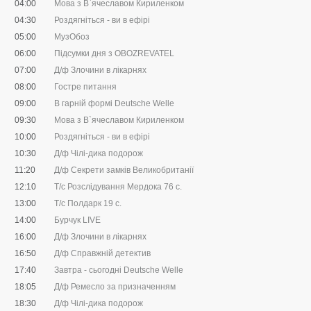
04:00
Мова з В`ячеславом Кириленком
04:30
Роздягніться - ви в ефірі
05:00
МузОбоз
06:00
Підсумки дня з OBOZREVATEL
07:00
Д/ф Злочини в лікарнях
08:00
Гостре питання
09:00
В гарній формі Deutsche Welle
09:30
Мова з В`ячеславом Кириленком
10:00
Роздягніться - ви в ефірі
10:30
Д/ф Чілі-дика подорож
11:20
Д/ф Секрети замків Великобританії
12:10
Т/с Розслідування Мердока 76 с.
13:00
Т/с Полдарк 19 с.
14:00
Бурчук LIVE
16:00
Д/ф Злочини в лікарнях
16:50
Д/ф Справжній детектив
17:40
Завтра - сьогодні Deutsche Welle
18:05
Д/ф Ремесло за призначенням
18:30
Д/ф Чілі-дика подорож