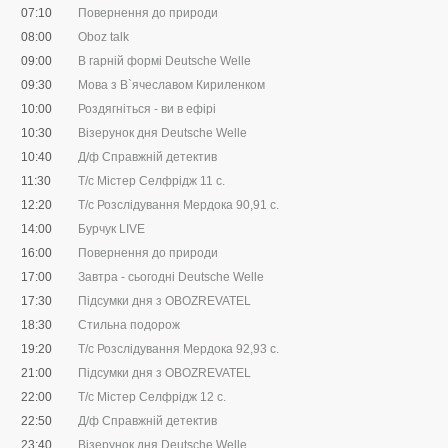
07:10
Повернення до природи
08:00
Oboz talk
09:00
В гарній формі Deutsche Welle
09:30
Мова з В`ячеславом Кириленком
10:00
Роздягніться - ви в ефірі
10:30
Візерунок дня Deutsche Welle
10:40
Д/ф Справжній детектив
11:30
Т/с Містер Селфрідж 11 с.
12:20
Т/с Розслідування Мердока 90,91 c.
14:00
Бурчук LIVE
16:00
Повернення до природи
17:00
Завтра - сьогодні Deutsche Welle
17:30
Підсумки дня з OBOZREVATEL
18:30
Стильна подорож
19:20
Т/с Розслідування Мердока 92,93 c.
21:00
Підсумки дня з OBOZREVATEL
22:00
Т/с Містер Селфрідж 12 с.
22:50
Д/ф Справжній детектив
23:40
Візерунок дня Deutsche Welle