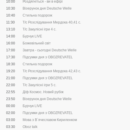
10:00
Роздягніться - ви в ефірі
10:30
Візерунок дня Deutsche Welle
10:40
Стильна подорож
11:30
Т/с Розслідування Мердока 40,41 c.
13:10
Т/с Закулісні ігри 4 с.
14:00
Бурчук LIVE
16:00
Божевільний світ
17:00
Завтра - сьогодні Deutsche Welle
17:30
Підсумки дня з OBOZREVATEL
18:30
Стильна подорож
19:20
Т/с Розслідування Мердока 42,43 c.
21:00
Підсумки дня з OBOZREVATEL
22:00
Т/с Закулісні ігри 5 с.
22:55
Д/ф Космос. Новий рубіж
23:50
Візерунок дня Deutsche Welle
00:00
Бурчук LIVE
02:00
Підсумки дня з OBOZREVATEL
03:00
Мова з В`ячеславом Кириленком
03:30
Oboz talk