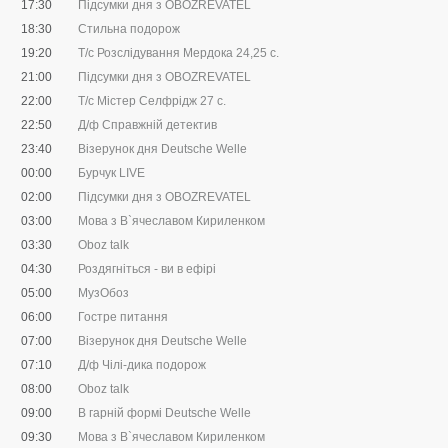
17:30
Підсумки дня з OBOZREVATEL
18:30
Стильна подорож
19:20
Т/с Розслідування Мердока 24,25 c.
21:00
Підсумки дня з OBOZREVATEL
22:00
Т/с Містер Селфрідж 27 с.
22:50
Д/ф Справжній детектив
23:40
Візерунок дня Deutsche Welle
00:00
Бурчук LIVE
02:00
Підсумки дня з OBOZREVATEL
03:00
Мова з В`ячеславом Кириленком
03:30
Oboz talk
04:30
Роздягніться - ви в ефірі
05:00
МузОбоз
06:00
Гостре питання
07:00
Візерунок дня Deutsche Welle
07:10
Д/ф Чілі-дика подорож
08:00
Oboz talk
09:00
В гарній формі Deutsche Welle
09:30
Мова з В`ячеславом Кириленком