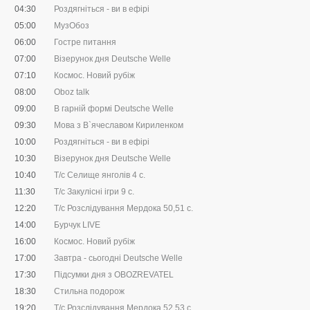
04:30
Роздягніться - ви в ефірі
05:00
МузОбоз
06:00
Гостре питання
07:00
Візерунок дня Deutsche Welle
07:10
Космос. Новий рубіж
08:00
Oboz talk
09:00
В гарній формі Deutsche Welle
09:30
Мова з В`ячеславом Кириленком
10:00
Роздягніться - ви в ефірі
10:30
Візерунок дня Deutsche Welle
10:40
Т/с Селище янголів 4 с.
11:30
Т/с Закулісні ігри 9 с.
12:20
Т/с Розслідування Мердока 50,51 c.
14:00
Бурчук LIVE
16:00
Космос. Новий рубіж
17:00
Завтра - сьогодні Deutsche Welle
17:30
Підсумки дня з OBOZREVATEL
18:30
Стильна подорож
19:20
Т/с Розслідування Мердока 52,53 c.