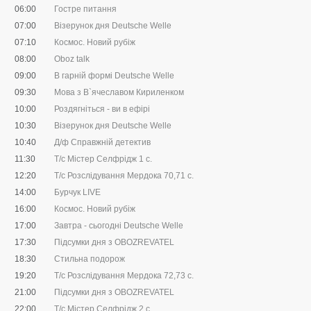
06:00
Гостре питання
07:00
Візерунок дня Deutsche Welle
07:10
Космос. Новий рубіж
08:00
Oboz talk
09:00
В гарній формі Deutsche Welle
09:30
Мова з В`ячеславом Кириленком
10:00
Роздягніться - ви в ефірі
10:30
Візерунок дня Deutsche Welle
10:40
Д/ф Справжній детектив
11:30
Т/с Містер Селфрідж 1 с.
12:20
Т/с Розслідування Мердока 70,71 c.
14:00
Бурчук LIVE
16:00
Космос. Новий рубіж
17:00
Завтра - сьогодні Deutsche Welle
17:30
Підсумки дня з OBOZREVATEL
18:30
Стильна подорож
19:20
Т/с Розслідування Мердока 72,73 c.
21:00
Підсумки дня з OBOZREVATEL
22:00
Т/с Містер Селфрідж 2 с.