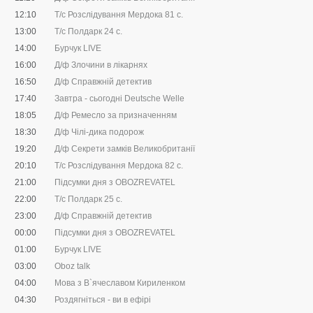
12:10
Т/с Розслідування Мердока 81 с.
13:00
Т/с Полдарк 24 с.
14:00
Бурчук LIVE
16:00
Д/ф Злочини в лікарнях
16:50
Д/ф Справжній детектив
17:40
Завтра - сьогодні Deutsche Welle
18:05
Д/ф Ремесло за призначенням
18:30
Д/ф Чілі-дика подорож
19:20
Д/ф Секрети замків Великобританії
20:10
Т/с Розслідування Мердока 82 с.
21:00
Підсумки дня з OBOZREVATEL
22:00
Т/с Полдарк 25 с.
23:00
Д/ф Справжній детектив
00:00
Підсумки дня з OBOZREVATEL
01:00
Бурчук LIVE
03:00
Oboz talk
04:00
Мова з В`ячеславом Кириленком
04:30
Роздягніться - ви в ефірі