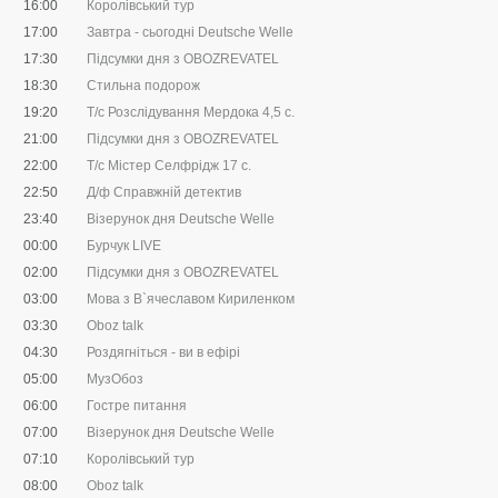
16:00
Королівський тур
17:00
Завтра - сьогодні Deutsche Welle
17:30
Підсумки дня з OBOZREVATEL
18:30
Стильна подорож
19:20
Т/с Розслідування Мердока 4,5 c.
21:00
Підсумки дня з OBOZREVATEL
22:00
Т/с Містер Селфрідж 17 с.
22:50
Д/ф Справжній детектив
23:40
Візерунок дня Deutsche Welle
00:00
Бурчук LIVE
02:00
Підсумки дня з OBOZREVATEL
03:00
Мова з В`ячеславом Кириленком
03:30
Oboz talk
04:30
Роздягніться - ви в ефірі
05:00
МузОбоз
06:00
Гостре питання
07:00
Візерунок дня Deutsche Welle
07:10
Королівський тур
08:00
Oboz talk