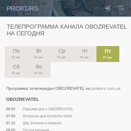
PROKURS
ТЕЛЕПРОГРАММА КАНАЛА OBOZREVATEL
НА СЕГОДНЯ
Пн
Вт
Ср
Чт
Пт
03 авг
04 авг
05 авг
06 авг
07 авг
Сб
Вс
08 авг
09 авг
Программа телепередач OBOZREVATEL на
prokurs.com.ua
OBOZREVATEL
06:00
Підсумки дня з OBOZREVATEL
07:00
Візерунок дня Deutsche Welle
07:10
Д/ф Злочини в лікарнях
08:00
Гостре питання