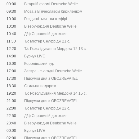
09:00
В гарній формі Deutsche Welle
09:30
Мова з В`ячеславом Кириленком
10:00
Роздягніться - ви в ефірі
10:30
Візерунок дня Deutsche Welle
10:40
Д/ф Справжній детектив
11:30
Т/с Містер Селфрідж 21 с.
12:20
Т/с Розслідування Мердока 12,13 c.
14:00
Бурчук LIVE
16:00
Королівський тур
17:00
Завтра - сьогодні Deutsche Welle
17:30
Підсумки дня з OBOZREVATEL
18:30
Стильна подорож
19:20
Т/с Розслідування Мердока 14,15 c.
21:00
Підсумки дня з OBOZREVATEL
22:00
Т/с Містер Селфрідж 22 с.
22:50
Д/ф Справжній детектив
23:40
Візерунок дня Deutsche Welle
00:00
Бурчук LIVE
02:00
Підсумки дня з OBOZREVATEL