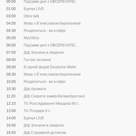
00:00
Підсумки дня з OBOZREVATEL
01:00
Бурчук LIVE
03:00
Oboz talk
04:00
Мова з В`ячеславом Кириленком
04:30
Роздягніться - ви в ефірі
05:00
МузОбоз
06:00
Підсумки дня з OBOZREVATEL
07:00
Д/ф Злочини в лікарнях
08:00
Гостре питання
09:00
В гарній формі Deutsche Welle
09:30
Мова з В`ячеславом Кириленком
10:00
Роздягніться - ви в ефірі
10:30
Д/ф Аромати
11:20
Д/ф Секрети замків Великобританії
12:10
Т/с Розслідування Мердока 66 с.
13:00
Т/с Полдарк 9 с.
14:00
Бурчук LIVE
16:00
Д/ф Злочини в лікарнях
16:50
Д/ф Справжній детектив