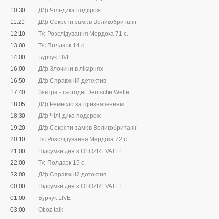
10:30
Д/ф Чілі-дика подорож
11:20
Д/ф Секрети замків Великобританії
12:10
Т/с Розслідування Мердока 71 с.
13:00
Т/с Полдарк 14 с.
14:00
Бурчук LIVE
16:00
Д/ф Злочини в лікарнях
16:50
Д/ф Справжній детектив
17:40
Завтра - сьогодні Deutsche Welle
18:05
Д/ф Ремесло за призначенням
18:30
Д/ф Чілі-дика подорож
19:20
Д/ф Секрети замків Великобританії
20:10
Т/с Розслідування Мердока 72 с.
21:00
Підсумки дня з OBOZREVATEL
22:00
Т/с Полдарк 15 с.
23:00
Д/ф Справжній детектив
00:00
Підсумки дня з OBOZREVATEL
01:00
Бурчук LIVE
03:00
Oboz talk