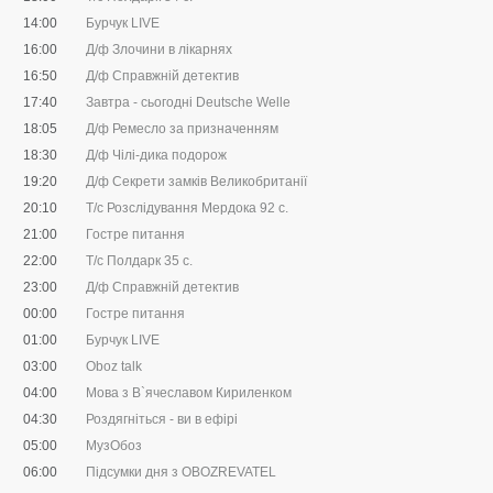
14:00
Бурчук LIVE
16:00
Д/ф Злочини в лікарнях
16:50
Д/ф Справжній детектив
17:40
Завтра - сьогодні Deutsche Welle
18:05
Д/ф Ремесло за призначенням
18:30
Д/ф Чілі-дика подорож
19:20
Д/ф Секрети замків Великобританії
20:10
Т/с Розслідування Мердока 92 с.
21:00
Гостре питання
22:00
Т/с Полдарк 35 с.
23:00
Д/ф Справжній детектив
00:00
Гостре питання
01:00
Бурчук LIVE
03:00
Oboz talk
04:00
Мова з В`ячеславом Кириленком
04:30
Роздягніться - ви в ефірі
05:00
МузОбоз
06:00
Підсумки дня з OBOZREVATEL