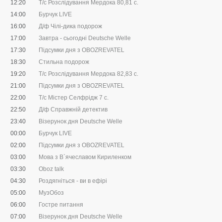
12:20
Т/с Розслідування Мердока 80,81 c.
14:00
Бурчук LIVE
16:00
Д/ф Чілі-дика подорож
17:00
Завтра - сьогодні Deutsche Welle
17:30
Підсумки дня з OBOZREVATEL
18:30
Стильна подорож
19:20
Т/с Розслідування Мердока 82,83 c.
21:00
Підсумки дня з OBOZREVATEL
22:00
Т/с Містер Селфрідж 7 с.
22:50
Д/ф Справжній детектив
23:40
Візерунок дня Deutsche Welle
00:00
Бурчук LIVE
02:00
Підсумки дня з OBOZREVATEL
03:00
Мова з В`ячеславом Кириленком
03:30
Oboz talk
04:30
Роздягніться - ви в ефірі
05:00
МузОбоз
06:00
Гостре питання
07:00
Візерунок дня Deutsche Welle