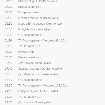
07:00
Візерунок дня Deutsche Welle
07:10
Божевільний світ
08:00
Гостре питання
09:00
В гарній формі Deutsche Welle
09:30
Мова з В`ячеславом Кириленком
10:00
Роздягніться - ви в ефірі
10:30
Стильна подорож
11:20
Т/с Розслідування Мердока 99,100 с.
13:00
Т/с Полдарк 39 с.
14:00
Бурчук LIVE
16:00
Божевільний світ
16:50
Д/ф Космос. Новий рубіж
17:40
Завтра - сьогодні Deutsche Welle
18:05
Д/ф Ремесло за призначенням
18:30
Стильна подорож
19:20
Т/с Розслідування Мердока 101,102 с.
21:00
Підсумки дня з OBOZREVATEL
22:00
Т/с Полдарк 40 с.
23:00
Д/ф Космос. Новий рубіж