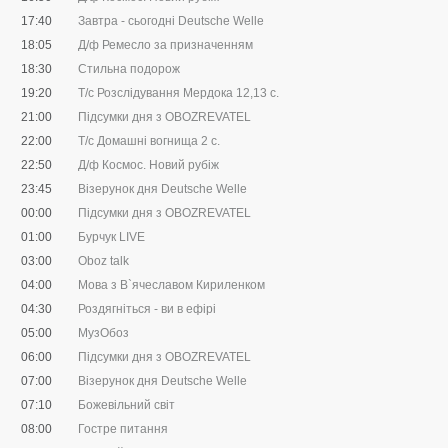
17:40
Завтра - сьогодні Deutsche Welle
18:05
Д/ф Ремесло за призначенням
18:30
Стильна подорож
19:20
Т/с Розслідування Мердока 12,13 с.
21:00
Підсумки дня з OBOZREVATEL
22:00
Т/с Домашні вогнища 2 с.
22:50
Д/ф Космос. Новий рубіж
23:45
Візерунок дня Deutsche Welle
00:00
Підсумки дня з OBOZREVATEL
01:00
Бурчук LIVE
03:00
Oboz talk
04:00
Мова з В`ячеславом Кириленком
04:30
Роздягніться - ви в ефірі
05:00
МузОбоз
06:00
Підсумки дня з OBOZREVATEL
07:00
Візерунок дня Deutsche Welle
07:10
Божевільний світ
08:00
Гостре питання