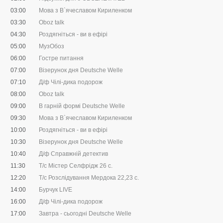
03:00
Мова з В`ячеславом Кириленком
03:30
Oboz talk
04:30
Роздягніться - ви в ефірі
05:00
МузОбоз
06:00
Гостре питання
07:00
Візерунок дня Deutsche Welle
07:10
Д/ф Чілі-дика подорож
08:00
Oboz talk
09:00
В гарній формі Deutsche Welle
09:30
Мова з В`ячеславом Кириленком
10:00
Роздягніться - ви в ефірі
10:30
Візерунок дня Deutsche Welle
10:40
Д/ф Справжній детектив
11:30
Т/с Містер Селфрідж 26 с.
12:20
Т/с Розслідування Мердока 22,23 c.
14:00
Бурчук LIVE
16:00
Д/ф Чілі-дика подорож
17:00
Завтра - сьогодні Deutsche Welle