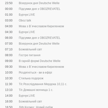
23:50
Візерунок дня Deutsche Welle
00:00
Підсумки дня з OBOZREVATEL
01:00
Бурчук LIVE
03:00
Oboz talk
04:00
Мова з В`ячеславом Кириленком
04:30
Бурчук LIVE
06:00
Підсумки дня з OBOZREVATEL
07:00
Візерунок дня Deutsche Welle
07:10
Божевільний світ
08:00
Гостре питання
09:00
В гарній формі Deutsche Welle
09:30
Мова з В`ячеславом Кириленком
10:00
Роздягніться - ви в ефірі
10:30
Стильна подорож
11:30
Т/с Розслідування Мердока 10,11 с.
13:10
Т/с Домашні вогнища 1 с.
14:00
Бурчук LIVE
16:00
Божевільний світ
16:50
Д/ф Космос. Новий рубіж