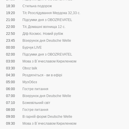
18:30
Стильна подорож
19:20
Т/с Розслідування Мердока 32,33 c.
21:00
Підсумки дня з OBOZREVATEL
22:00
Т/с Домашні вогнища 12 с.
22:50
Д/ф Космос. Новий рубіж
23:45
Візерунок дня Deutsche Welle
00:00
Бурчук LIVE
02:00
Підсумки дня з OBOZREVATEL
03:00
Мова з В`ячеславом Кириленком
03:30
Oboz talk
04:30
Роздягніться - ви в ефірі
05:00
МузОбоз
06:00
Гостре питання
07:00
Візерунок дня Deutsche Welle
07:10
Божевільний світ
08:00
Гостре питання
09:00
В гарній формі Deutsche Welle
09:30
Мова з В`ячеславом Кириленком