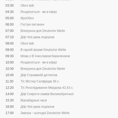
03:30
Oboz talk
04:30
Роздягніться - ви в ефірі
05:00
МузОбоз
06:00
Гостре питання
07:00
Візерунок дня Deutsche Welle
07:10
Д/ф Чілі-дика подорож
08:00
Oboz talk
09:00
В гарній формі Deutsche Welle
09:30
Мова з В`ячеславом Кириленком
10:00
Роздягніться - ви в ефірі
10:30
Візерунок дня Deutsche Welle
10:40
Д/ф Справжній детектив
11:30
Т/с Містер Селфрідж 36 с.
12:20
Т/с Розслідування Мердока 42,43 c.
14:00
Д/ф Секрети замків Великобританії
15:30
Відчайдушні часи
16:00
Д/ф Чілі-дика подорож
17:00
Завтра - сьогодні Deutsche Welle