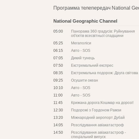
Программа телепередач National Ge
National Geographic Channel
05:00
Панорама 360 градусів: Руйнування
об'єктів всесвітньої спадщини
05:25
Мегаполіси
06:15
Авто - SOS
07:05
Дикий тунець
07:50
Екстремальний експрес
08:35
Екстремальна подорож: Друга світова 
09:25
Осушити океан
10:10
Авто - SOS
11:00
Авто - SOS
11:45
Крижана дорога:Кошмар на дорозі!
12:30
Подорожі з Гордоном Рамзи
13:20
Міжнародний аеропорт Дубай
14:05
Розслідування авіакатастроф
14:50
Розслідування авіакатастроф -
спеціальний випуск