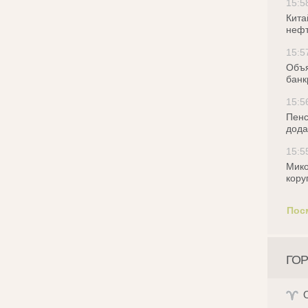
15:5
Кита
нефт
15:5
Объя
банк
15:5
Пенс
дода
15:5
Мико
кору
Пос
ГОР