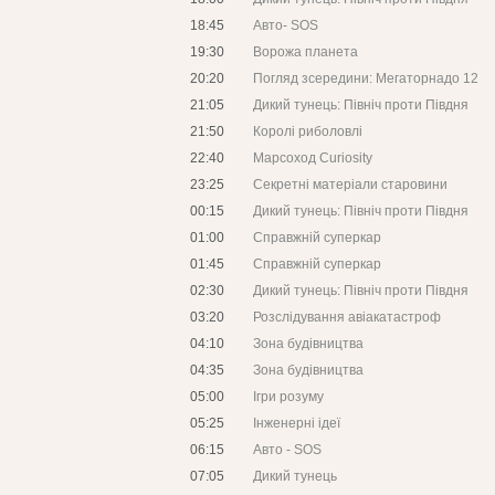
18:45
Авто- SOS
19:30
Ворожа планета
20:20
Погляд зсередини: Мегаторнадо 12
21:05
Дикий тунець: Північ проти Півдня
21:50
Королі риболовлі
22:40
Марсоход Curiosity
23:25
Секретні матеріали старовини
00:15
Дикий тунець: Північ проти Півдня
01:00
Справжній суперкар
01:45
Справжній суперкар
02:30
Дикий тунець: Північ проти Півдня
03:20
Розслідування авіакатастроф
04:10
Зона будівництва
04:35
Зона будівництва
05:00
Ігри розуму
05:25
Інженерні ідеї
06:15
Авто - SOS
07:05
Дикий тунець