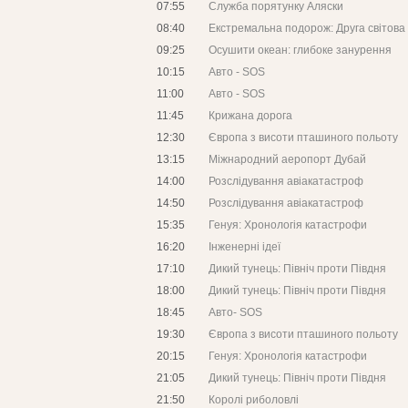
07:55
Служба порятунку Аляски
08:40
Екстремальна подорож: Друга світова 
09:25
Осушити океан: глибоке занурення
10:15
Авто - SOS
11:00
Авто - SOS
11:45
Крижана дорога
12:30
Європа з висоти пташиного польоту
13:15
Міжнародний аеропорт Дубай
14:00
Розслідування авіакатастроф
14:50
Розслідування авіакатастроф
15:35
Генуя: Хронологія катастрофи
16:20
Інженерні ідеї
17:10
Дикий тунець: Північ проти Півдня
18:00
Дикий тунець: Північ проти Півдня
18:45
Авто- SOS
19:30
Європа з висоти пташиного польоту
20:15
Генуя: Хронологія катастрофи
21:05
Дикий тунець: Північ проти Півдня
21:50
Королі риболовлі