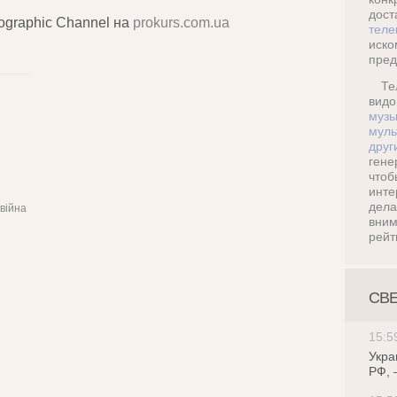
дос
ographic Channel на
prokurs.com.ua
теле
иск
пред
Те
ви
музы
муль
друг
ген
что
инт
дел
війна
вни
рейт
СВ
15:5
Укра
РФ, 