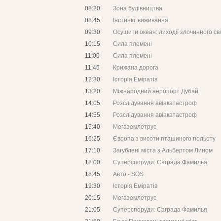
08:20
Зона будівництва
08:45
Інстинкт виживання
09:30
Осушити океан: лиходії злочинного св
10:15
Сила племені
11:00
Сила племені
11:45
Крижана дорога
12:30
Історія Еміратів
13:20
Міжнародний аеропорт Дубай
14:05
Розслідування авіакатастроф
14:55
Розслідування авіакатастроф
15:40
Мегаземлетрус
16:25
Європа з висоти пташиного польоту
17:10
Загублені міста з Альбертом Лином
18:00
Суперспоруди: Саграда Фамилья
18:45
Авто - SOS
19:30
Історія Еміратів
20:15
Мегаземлетрус
21:05
Суперспоруди: Саграда Фамилья