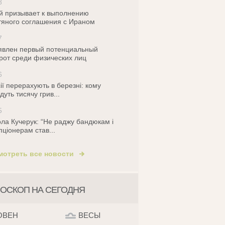
8
й призывает к выполнению
яного соглашения с Ираном
7
влен первый потенциальный
рот среди физических лиц
6
ії перерахують в березні: кому
дуть тисячу грив...
5
ла Кучерук: “Не раджу бандюкам і
пціонерам став...
мотреть все новости
ОСКОП НА СЕГОДНЯ
ОВЕН
ВЕСЫ