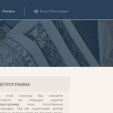
Контакты
Вход
/
Регистрация
ЛЕПРОГРАММА
а этой станице Вы сможете
мотреть на текущую неделю
епрограмму
всех популярных
передач. Так же существует выбор
ретных телеканалов по вашему вкусу,