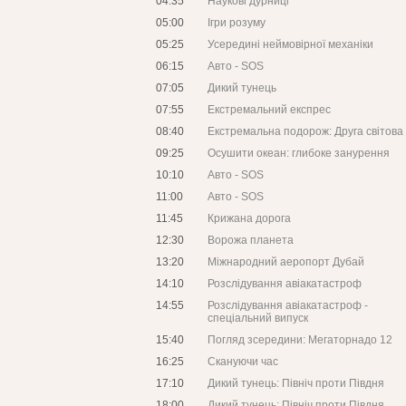
04:35
Наукові дурниці
05:00
Ігри розуму
05:25
Усередині неймовірної механіки
06:15
Авто - SOS
07:05
Дикий тунець
07:55
Екстремальний експрес
08:40
Екстремальна подорож: Друга світова 
09:25
Осушити океан: глибоке занурення
10:10
Авто - SOS
11:00
Авто - SOS
11:45
Крижана дорога
12:30
Ворожа планета
13:20
Міжнародний аеропорт Дубай
14:10
Розслідування авіакатастроф
14:55
Розслідування авіакатастроф -
спеціальний випуск
15:40
Погляд зсередини: Мегаторнадо 12
16:25
Скануючи час
17:10
Дикий тунець: Північ проти Півдня
18:00
Дикий тунець: Північ проти Півдня