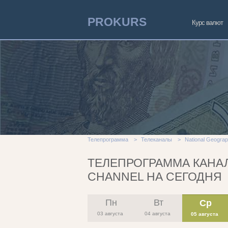
PROKURS
Курс валют
Телепрограмма
>
Телеканалы
>
National Geograp
ТЕЛЕПРОГРАММА КАНАЛ
CHANNEL НА СЕГОДНЯ
Пн
Вт
Ср
03 августа
04 августа
05 августа