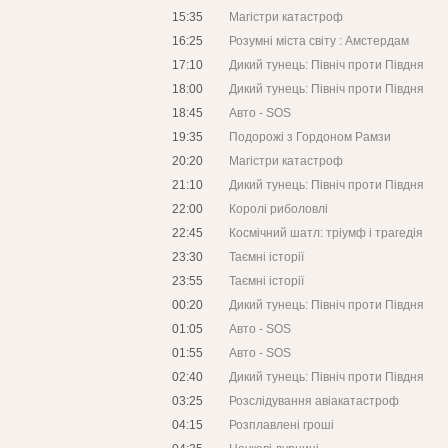
15:35
Магістри катастроф
16:25
Розумні міста світу : Амстердам
17:10
Дикий тунець: Північ проти Півдня
18:00
Дикий тунець: Північ проти Півдня
18:45
Авто - SOS
19:35
Подорожі з Гордоном Рамзи
20:20
Магістри катастроф
21:10
Дикий тунець: Північ проти Півдня
22:00
Королі риболовлі
22:45
Космічний шатл: тріумф і трагедія
23:30
Таємні історії
23:55
Таємні історії
00:20
Дикий тунець: Північ проти Півдня
01:05
Авто - SOS
01:55
Авто - SOS
02:40
Дикий тунець: Північ проти Півдня
03:25
Розслідування авіакатастроф
04:15
Розплавлені гроші