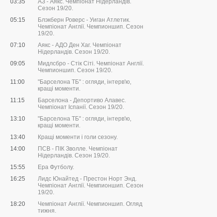
03:35
АЗ - Аякс. Чемпіонат Нідерландів.
Сезон 19/20.
05:15
Блэкберн Роверс - Уиган Атлетик.
Чемпіонат Англії. Чемпионшип. Сезон
19/20.
07:10
Аякс - АДО Ден Хаг. Чемпіонат
Нідерландів. Сезон 19/20.
09:05
Мидлсбро - Стік Сіті. Чемпіонат Англії.
Чемпионшип. Сезон 19/20.
11:00
"Барселона ТБ" : огляди, інтерв'ю,
кращі моменти.
11:15
Барселона - Депортиво Алавес.
Чемпіонат Іспанії. Сезон 19/20.
13:10
"Барселона ТБ" : огляди, інтерв'ю,
кращі моменти.
13:40
Кращі моменти і голи сезону.
14:00
ПСВ - ПІК Зволле. Чемпіонат
Нідерландів. Сезон 19/20.
15:55
Ера Футболу.
16:25
Лидс Юнайтед - Престон Норт Энд.
Чемпіонат Англії. Чемпионшип. Сезон
19/20.
18:20
Чемпіонат Англії. Чемпионшип. Огляд
тижня.