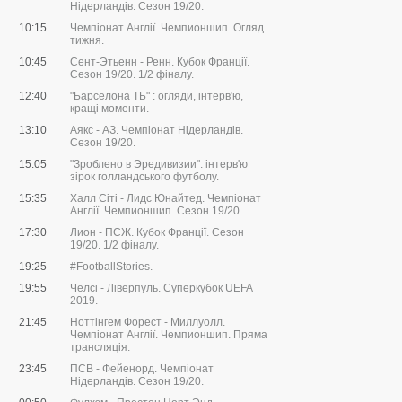
Нідерландів. Сезон 19/20.
10:15
Чемпіонат Англії. Чемпионшип. Огляд
тижня.
10:45
Сент-Этьенн - Ренн. Кубок Франції.
Сезон 19/20. 1/2 фіналу.
12:40
"Барселона ТБ" : огляди, інтерв'ю,
кращі моменти.
13:10
Аякс - АЗ. Чемпіонат Нідерландів.
Сезон 19/20.
15:05
"Зроблено в Эредивизии": інтерв'ю
зірок голландського футболу.
15:35
Халл Сіті - Лидс Юнайтед. Чемпіонат
Англії. Чемпионшип. Сезон 19/20.
17:30
Лион - ПСЖ. Кубок Франції. Сезон
19/20. 1/2 фіналу.
19:25
#FootballStories.
19:55
Челсі - Ліверпуль. Суперкубок UEFA
2019.
21:45
Ноттінгем Форест - Миллуолл.
Чемпіонат Англії. Чемпионшип. Пряма
трансляція.
23:45
ПСВ - Фейенорд. Чемпіонат
Нідерландів. Сезон 19/20.