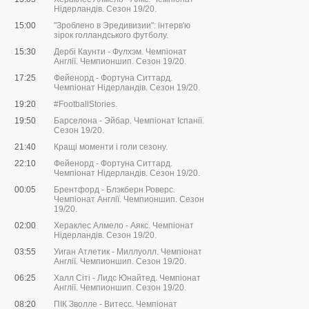
Нідерландів. Сезон 19/20.
15:00
"Зроблено в Эредивизии": інтерв'ю
зірок голландського футболу.
15:30
Дербі Каунти - Фулхэм. Чемпіонат
Англії. Чемпионшип. Сезон 19/20.
17:25
Фейенорд - Фортуна Ситтард.
Чемпіонат Нідерландів. Сезон 19/20.
19:20
#FootballStories.
19:50
Барселона - Эйбар. Чемпіонат Іспанії.
Сезон 19/20.
21:40
Кращі моменти і голи сезону.
22:10
Фейенорд - Фортуна Ситтард.
Чемпіонат Нідерландів. Сезон 19/20.
00:05
Брентфорд - Блэкберн Роверс.
Чемпіонат Англії. Чемпионшип. Сезон
19/20.
02:00
Хераклес Алмело - Аякс. Чемпіонат
Нідерландів. Сезон 19/20.
03:55
Уиган Атлетик - Миллуолл. Чемпіонат
Англії. Чемпионшип. Сезон 19/20.
06:25
Халл Сіті - Лидс Юнайтед. Чемпіонат
Англії. Чемпионшип. Сезон 19/20.
08:20
ПІК Зволле - Витесс. Чемпіонат