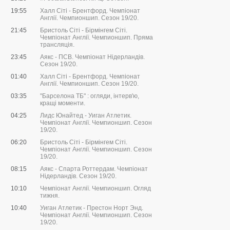
19:55
Халл Сіті - Брентфорд. Чемпіонат
Англії. Чемпионшип. Сезон 19/20.
21:45
Бристоль Сіті - Бірмінгем Сіті.
Чемпіонат Англії. Чемпионшип. Пряма
трансляція.
23:45
Аякс - ПСВ. Чемпіонат Нідерландів.
Сезон 19/20.
01:40
Халл Сіті - Брентфорд. Чемпіонат
Англії. Чемпионшип. Сезон 19/20.
03:35
"Барселона ТБ" : огляди, інтерв'ю,
кращі моменти.
04:25
Лидс Юнайтед - Уиган Атлетик.
Чемпіонат Англії. Чемпионшип. Сезон
19/20.
06:20
Бристоль Сіті - Бірмінгем Сіті.
Чемпіонат Англії. Чемпионшип. Сезон
19/20.
08:15
Аякс - Спарта Роттердам. Чемпіонат
Нідерландів. Сезон 19/20.
10:10
Чемпіонат Англії. Чемпионшип. Огляд
тижня.
10:40
Уиган Атлетик - Престон Норт Энд.
Чемпіонат Англії. Чемпионшип. Сезон
19/20.