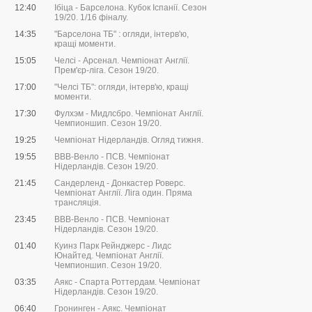
12:40
Ібіца - Барселона. Кубок Іспанії. Сезон
19/20. 1/16 фіналу.
14:35
"Барселона ТБ" : огляди, інтерв'ю,
кращі моменти.
15:05
Челсі - Арсенал. Чемпіонат Англії.
Прем'єр-ліга. Сезон 19/20.
17:00
"Челсі ТБ": огляди, інтерв'ю, кращі
моменти.
17:30
Фулхэм - Мидлсбро. Чемпіонат Англії.
Чемпионшип. Сезон 19/20.
19:25
Чемпіонат Нідерландів. Огляд тижня.
19:55
ВВВ-Венло - ПСВ. Чемпіонат
Нідерландів. Сезон 19/20.
21:45
Сандерленд - Донкастер Роверс.
Чемпіонат Англії. Ліга один. Пряма
трансляція.
23:45
ВВВ-Венло - ПСВ. Чемпіонат
Нідерландів. Сезон 19/20.
01:40
Куинз Парк Рейнджерс - Лидс
Юнайтед. Чемпіонат Англії.
Чемпионшип. Сезон 19/20.
03:35
Аякс - Спарта Роттердам. Чемпіонат
Нідерландів. Сезон 19/20.
06:40
Гронинген - Аякс. Чемпіонат