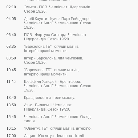
02:10
Эммен - ПСВ. Чемпіонат Нідерландів.
Сезон 19/20.
04:05
Дербі Каунти - Куинз Парк Рейнджерс.
Чемпіонат Англії. Чемпионшип. Сезон
19/20.
06:40
ПСВ - Фортуна Ситтард. Чемпіонат
Нідерландів. Сезон 19/20.
08:35
"Барселона ТБ" : огляди матчів,
інтерв'ю, кращі моменти.
08:50
Інтер - Барселона. Ліга чемпіонів.
Сезон 19/20.
10:45
"Барселона ТБ" : огляди матчів,
інтерв'ю, кращі моменти.
11:45
Шеффілд Уэнсдей - Брентфорд.
Чемпіонат Англії. Чемпионшип. Сезон
19/20.
13:40
Кращі моменти і голи сезону.
13:50
Аякс - Виллем II. Чемпіонат
Нідерландів. Сезон 19/20.
15:45
Чемпіонат Англії. Чемпионшип. Огляд
тижня.
16:15
"Ювентус ТБ" : огляди матчів, інтерв'ю.
17:00
Лацио - Ювентус. Чемпіонат Італії.