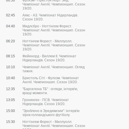
00:50
Фулхэм - Престон Норт Энд.
Чемпіонат Англії. Чемпионшип. Сезон
19/20.
02:45
Аякс - АЗ. Чемпіонат Нідерландів.
Сезон 19/20.
04:40
Мидлсбро - Ноттінгем Форест.
Чемпіонат Англії. Чемпионшип. Сезон
19/20.
06:20
Ноттінгем Форест - Миллуолл.
Чемпіонат Англії. Чемпионшип. Сезон
19/20.
08:15
Фейенорд - Виллем II. Чемпіонат
Нідерландів. Сезон 19/20.
10:10
Чемпіонат Англії. Чемпионшип. Огляд
тижня.
10:40
Бристоль Сіті - Фулхэм. Чемпіонат
Англії. Чемпионшип. Сезон 19/20.
12:35
"Барселона ТБ" : огляди, інтерв'ю,
кращі моменти.
13:05
Гронинген - ПСВ. Чемпіонат
Нідерландів. Сезон 19/20.
15:00
"Зроблено в Эредивизии": інтерв'ю
зірок голландського футболу.
15:30
Ноттінгем Форест - Миллуолл.
Чемпіонат Англії. Чемпионшип. Сезон