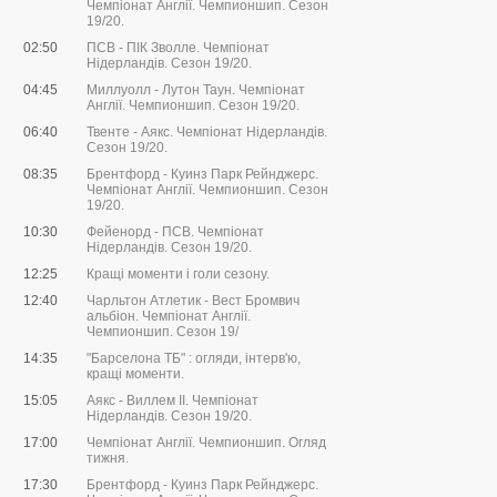
Чемпіонат Англії. Чемпионшип. Сезон
19/20.
02:50
ПСВ - ПІК Зволле. Чемпіонат
Нідерландів. Сезон 19/20.
04:45
Миллуолл - Лутон Таун. Чемпіонат
Англії. Чемпионшип. Сезон 19/20.
06:40
Твенте - Аякс. Чемпіонат Нідерландів.
Сезон 19/20.
08:35
Брентфорд - Куинз Парк Рейнджерс.
Чемпіонат Англії. Чемпионшип. Сезон
19/20.
10:30
Фейенорд - ПСВ. Чемпіонат
Нідерландів. Сезон 19/20.
12:25
Кращі моменти і голи сезону.
12:40
Чарльтон Атлетик - Вест Бромвич
альбіон. Чемпіонат Англії.
Чемпионшип. Сезон 19/
14:35
"Барселона ТБ" : огляди, інтерв'ю,
кращі моменти.
15:05
Аякс - Виллем II. Чемпіонат
Нідерландів. Сезон 19/20.
17:00
Чемпіонат Англії. Чемпионшип. Огляд
тижня.
17:30
Брентфорд - Куинз Парк Рейнджерс.