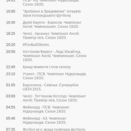
14:05
ПСВ - АЗ. Чемпіонат Нідерландів.
Сезон 19/20.
16:00
"Зроблено в Эредивизии": інтерв'ю
зірок голландського футболу.
16:30
Дербі Каунти - Барнсли. Чемпіонат
Англії. Чемпионшип. Сезон 19/20.
18:25
Челсі - Арсенал. Чемпіонат Англії.
Прем'єр-ліга. Сезон 19/20.
20:20
#FootballStories.
20:50
Ноттінгем Форест - Лидс Юнайтед.
Чемпіонат Англії. Чемпионшип. Сезон
19/20.
22:40
Кращі моменти і голи сезону.
23:10
Утрехт - ПСВ. Чемпіонат Нідерландів.
Сезон 19/20.
01:05
Барселона - Севілья. Суперкубок
UEFA 2015.
03:00
Челсі - Тоттенхэм Хотспур. Чемпіонат
Англії. Прем'єр-ліга. Сезон 19/20.
04:55
Фейенорд - ПСВ. Чемпіонат
Нідерландів. Сезон 19/20.
05:40
Фейенорд - АЗ. Чемпіонат
Нідерландів. Сезон 19/20.
07:35
Футбол як є: кращі голкіпери футболу.