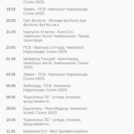
Сезон 19/20.
18:55
Эммен - ПСВ. Чемпіонат Нідерландів.
Сезон 19/20.
20:50
Світ Футболу : Легенди футболу, Ера
Футболу, Футбол як є.
21:45
Чарльтон Атлетик - Халл Сіті.
Чемпіонат Англії. Чемпионшип. Пряма
трансляція.
23:45
ПСВ - Фортуна Ситтард. Чемпіонат
Нідерландів. Сезон 19/20.
01:40
Шеффілд Уэнсдей - Брентфорд.
Чемпіонат Англії. Чемпионшип. Сезон
19/20.
03:35
Эммен - ПСВ. Чемпіонат Нідерландів.
Сезон 19/20.
06:40
Фейенорд - ПСВ. Чемпіонат
Нідерландів. Сезон 19/20.
08:35
"Барселона ТБ" : огляди, інтерв'ю,
кращі моменти.
08:50
Барселона - Реал Мадрид. Чемпіонат
Іспанії. Сезон 19/20.
10:45
"Барселона ТБ" : огляди, інтерв'ю,
кращі моменти.
11:45
Бірмінгем Сіті - Вест Бромвич альбіон.