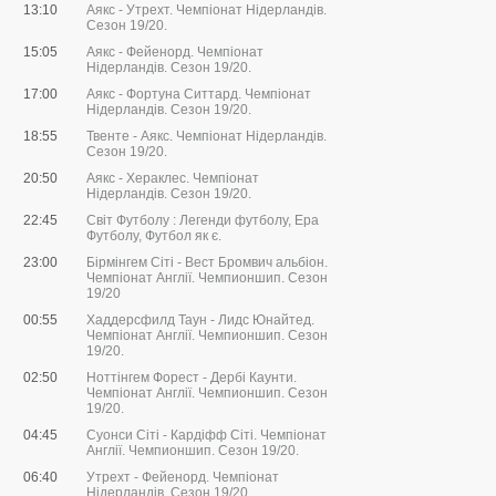
13:10
Аякс - Утрехт. Чемпіонат Нідерландів.
Сезон 19/20.
15:05
Аякс - Фейенорд. Чемпіонат
Нідерландів. Сезон 19/20.
17:00
Аякс - Фортуна Ситтард. Чемпіонат
Нідерландів. Сезон 19/20.
18:55
Твенте - Аякс. Чемпіонат Нідерландів.
Сезон 19/20.
20:50
Аякс - Хераклес. Чемпіонат
Нідерландів. Сезон 19/20.
22:45
Світ Футболу : Легенди футболу, Ера
Футболу, Футбол як є.
23:00
Бірмінгем Сіті - Вест Бромвич альбіон.
Чемпіонат Англії. Чемпионшип. Сезон
19/20
00:55
Хаддерсфилд Таун - Лидс Юнайтед.
Чемпіонат Англії. Чемпионшип. Сезон
19/20.
02:50
Ноттінгем Форест - Дербі Каунти.
Чемпіонат Англії. Чемпионшип. Сезон
19/20.
04:45
Суонси Сіті - Кардіфф Сіті. Чемпіонат
Англії. Чемпионшип. Сезон 19/20.
06:40
Утрехт - Фейенорд. Чемпіонат
Нідерландів. Сезон 19/20.