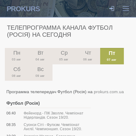
PROKURS
ТЕЛЕПРОГРАММА КАНАЛА ФУТБОЛ
(РОСІЯ) НА СЕГОДНЯ
Пн
Вт
Ср
Чт
Пт
03 авг
04 авг
05 авг
06 авг
07 авг
Сб
Вс
08 авг
09 авг
Программа телепередач Футбол (Росія) на
prokurs.com.ua
Футбол (Росія)
06:40
Фейенорд - ПІК Зволле. Чемпіонат
Нідерландів. Сезон 19/20.
08:35
Суонси Сіті - Фулхэм. Чемпіонат
Англії. Чемпионшип. Сезон 19/20.