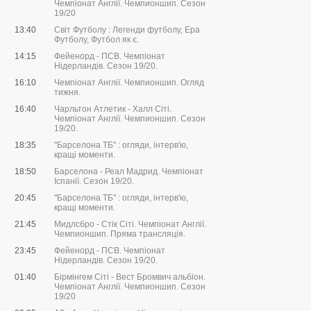
Чемпіонат Англії. Чемпионшип. Сезон
19/20
13:40
Світ Футболу : Легенди футболу, Ера
Футболу, Футбол як є.
14:15
Фейенорд - ПСВ. Чемпіонат
Нідерландів. Сезон 19/20.
16:10
Чемпіонат Англії. Чемпионшип. Огляд
тижня.
16:40
Чарльтон Атлетик - Халл Сіті.
Чемпіонат Англії. Чемпионшип. Сезон
19/20.
18:35
"Барселона ТБ" : огляди, інтерв'ю,
кращі моменти.
18:50
Барселона - Реал Мадрид. Чемпіонат
Іспанії. Сезон 19/20.
20:45
"Барселона ТБ" : огляди, інтерв'ю,
кращі моменти.
21:45
Мидлсбро - Стік Сіті. Чемпіонат Англії.
Чемпионшип. Пряма трансляція.
23:45
Фейенорд - ПСВ. Чемпіонат
Нідерландів. Сезон 19/20.
01:40
Бірмінгем Сіті - Вест Бромвич альбіон.
Чемпіонат Англії. Чемпионшип. Сезон
19/20