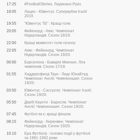
17:25
#FootballStories. Лауреано Руиз.
18:05
Лацио - Ювентус. Суперкубок Італії
2019.
19:55
"Ювентус ТБ" : Кращі голи.
20:05
Фейенорд - Аякс. Чемпіонат
Нідерландів. Сезон 18/19.
22:00
Кращі моменти і голи сезону.
22:05
Аякс - Фейенорд. Чемпіонат
Нідерландів. Сезон 19/20.
00:00
Барселона - Баварія Мюнхен. Ліга
чемпіонів. Сезон 17/18.
01:55
Хаддерсфилд Таун - Лидс Юнайтед.
Чемпіонат Англії. Чемпионшип. Сезон
19/20.
03:50
Ювентус - Сассуоло. Чемпіонат Італії.
Сезон 19/20.
05:50
Дербі Каунти - Барнсли. Чемпіонат
Англії. Чемпионшип. Сезон 19/20.
07:45
Футбол як є: кращі фінали.
08:15
Фейенорд - Херенвен. Чемпіонат
Нідерландів. Сезон 19/20.
10:10
Ера Футболу : головні події у футболі
за 1991-1992 роки.