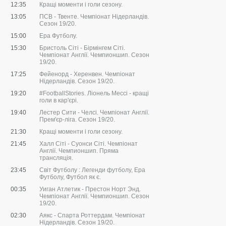
12:35
Кращі моменти і голи сезону.
13:05
ПСВ - Твенте. Чемпіонат Нідерландів.
Сезон 19/20.
15:00
Ера Футболу.
15:30
Бристоль Сіті - Бірмінгем Сіті.
Чемпіонат Англії. Чемпионшип. Сезон
19/20.
17:25
Фейенорд - Херенвен. Чемпіонат
Нідерландів. Сезон 19/20.
19:20
#FootballStories. Ліонель Мессі - кращі
голи в кар'єрі.
19:40
Лестер Сити - Челсі. Чемпіонат Англії.
Прем'єр-ліга. Сезон 19/20.
21:30
Кращі моменти і голи сезону.
21:45
Халл Сіті - Суонси Сіті. Чемпіонат
Англії. Чемпионшип. Пряма
трансляція.
23:45
Світ Футболу : Легенди футболу, Ера
Футболу, Футбол як є.
00:35
Уиган Атлетик - Престон Норт Энд.
Чемпіонат Англії. Чемпионшип. Сезон
19/20.
02:30
Аякс - Спарта Роттердам. Чемпіонат
Нідерландів. Сезон 19/20.