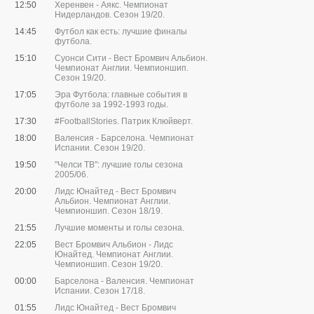
12:50
Херенвен - Аякс. Чемпионат
Нидерландов. Сезон 19/20.
14:45
Футбол как есть: лучшие финалы
футбола.
15:10
Суонси Сити - Вест Бромвич Альбион.
Чемпионат Англии. Чемпионшип.
Сезон 19/20.
17:05
Эра Футбола: главные события в
футболе за 1992-1993 годы.
17:30
#FootballStories. Патрик Клюйверт.
18:00
Валенсия - Барселона. Чемпионат
Испании. Сезон 19/20.
19:50
"Челси ТВ": лучшие голы сезона
2005/06.
20:00
Лидс Юнайтед - Вест Бромвич
Альбион. Чемпионат Англии.
Чемпионшип. Сезон 18/19.
21:55
Лучшие моменты и голы сезона.
22:05
Вест Бромвич Альбион - Лидс
Юнайтед. Чемпионат Англии.
Чемпионшип. Сезон 19/20.
00:00
Барселона - Валенсия. Чемпионат
Испании. Сезон 17/18.
01:55
Лидс Юнайтед - Вест Бромвич