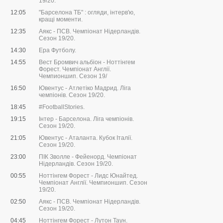
19/20.
12:05
"Барселона ТБ" : огляди, інтерв'ю,
кращі моменти.
12:35
Аякс - ПСВ. Чемпіонат Нідерландів.
Сезон 19/20.
14:30
Ера Футболу.
14:55
Вест Бромвич альбіон - Ноттінгем
Форест. Чемпіонат Англії.
Чемпионшип. Сезон 19/
16:50
Ювентус - Атлетіко Мадрид. Ліга
чемпіонів. Сезон 19/20.
18:45
#FootballStories.
19:15
Інтер - Барселона. Ліга чемпіонів.
Сезон 19/20.
21:05
Ювентус - Аталанта. Кубок Італії.
Сезон 19/20.
23:00
ПІК Зволле - Фейенорд. Чемпіонат
Нідерландів. Сезон 19/20.
00:55
Ноттінгем Форест - Лидс Юнайтед.
Чемпіонат Англії. Чемпионшип. Сезон
19/20.
02:50
Аякс - ПСВ. Чемпіонат Нідерландів.
Сезон 19/20.
04:45
Ноттінгем Форест - Лутон Таун.