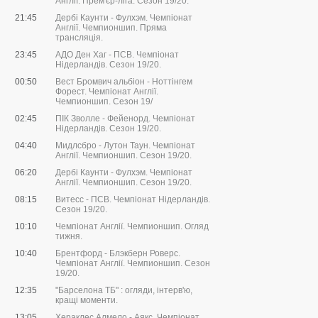
Англії. Прем'єр-ліга. Сезон 19/20.
21:45
Дербі Каунти - Фулхэм. Чемпіонат
Англії. Чемпионшип. Пряма
трансляція.
23:45
АДО Ден Хаг - ПСВ. Чемпіонат
Нідерландів. Сезон 19/20.
00:50
Вест Бромвич альбіон - Ноттінгем
Форест. Чемпіонат Англії.
Чемпионшип. Сезон 19/
02:45
ПІК Зволле - Фейенорд. Чемпіонат
Нідерландів. Сезон 19/20.
04:40
Мидлсбро - Лутон Таун. Чемпіонат
Англії. Чемпионшип. Сезон 19/20.
06:20
Дербі Каунти - Фулхэм. Чемпіонат
Англії. Чемпионшип. Сезон 19/20.
08:15
Витесс - ПСВ. Чемпіонат Нідерландів.
Сезон 19/20.
10:10
Чемпіонат Англії. Чемпионшип. Огляд
тижня.
10:40
Брентфорд - Блэкберн Роверс.
Чемпіонат Англії. Чемпионшип. Сезон
19/20.
12:35
"Барселона ТБ" : огляди, інтерв'ю,
кращі моменти.
13:05
Хераклес Алмело - Аякс. Чемпіонат