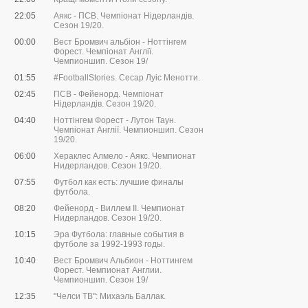
22:05
Аякс - ПСВ. Чемпіонат Нідерландів.
Сезон 19/20.
00:00
Вест Бромвич альбіон - Ноттінгем
Форест. Чемпіонат Англії.
Чемпионшип. Сезон 19/
01:55
#FootballStories. Сесар Луіс Менотти.
02:45
ПСВ - Фейенорд. Чемпіонат
Нідерландів. Сезон 19/20.
04:40
Ноттінгем Форест - Лутон Таун.
Чемпіонат Англії. Чемпионшип. Сезон
19/20.
06:00
Хераклес Алмело - Аякс. Чемпионат
Нидерландов. Сезон 19/20.
07:55
Футбол как есть: лучшие финалы
футбола.
08:20
Фейенорд - Виллем II. Чемпионат
Нидерландов. Сезон 19/20.
10:15
Эра Футбола: главные события в
футболе за 1992-1993 годы.
10:40
Вест Бромвич Альбион - Ноттингем
Форест. Чемпионат Англии.
Чемпионшип. Сезон 19/
12:35
"Челси ТВ": Михаэль Баллак.