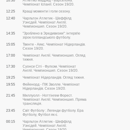
10:30
Атлетіко Мадрид - Барселона.
Чемпіонат Іспанії. Сезон 19/20.
12:25
Кращі моменти і голи сезону.
12:40
Чарльтон Атлетик - Шеффілд
Уэнсдей. Чемпіонат Англії.
Чемпионшип. Сезон 19/20.
14:35
"Зроблено в Эредивизии": інтерв'ю
зірок голландського футболу.
15:05
Твенте - Аякс. Чемпіонат Нідерландів.
Сезон 19/20.
17:00
Чемпіонат Англії. Чемпионшип. Огляд
тижня.
17:30
Суонси Сіті - Фулхэм. Чемпіонат
Англії. Чемпионшип. Сезон 19/20.
19:25
Чемпіонат Нідерландів. Огляд тижня.
19:55
Фейенорд - ПІК Зволле. Чемпіонат
Нідерландів. Сезон 19/20.
21:45
Миллуолл - Ноттінгем Форест.
Чемпіонат Англії. Чемпионшип. Пряма
трансляція.
23:45
Світ Футболу : Легенди футболу. Ера
Футболу, Футбол як є.
00:15
Чарльтон Атлетик - Шеффілд
Уэнсдей. Чемпіонат Англії.
Чемпионшип. Сезон 19/20.