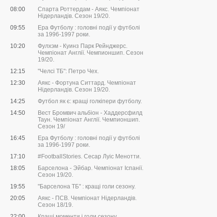
08:00
Спарта Роттердам - Аякс. Чемпіонат
Нідерландів. Сезон 19/20.
09:55
Ера Футболу : головні події у футболі
за 1996-1997 роки.
10:20
Фулхэм - Куинз Парк Рейнджерс.
Чемпіонат Англії. Чемпионшип. Сезон
19/20.
12:15
"Челсі ТБ": Петро Чех.
12:30
Аякс - Фортуна Ситтард. Чемпіонат
Нідерландів. Сезон 19/20.
14:25
Футбол як є: кращі голкіпери футболу.
14:50
Вест Бромвич альбіон - Хаддерсфилд
Таун. Чемпіонат Англії. Чемпионшип.
Сезон 19/
16:45
Ера Футболу : головні події у футболі
за 1996-1997 роки.
17:10
#FootballStories. Сесар Луіс Менотти.
18:05
Барселона - Эйбар. Чемпіонат Іспанії.
Сезон 19/20.
19:55
"Барселона ТБ" : кращі голи сезону.
20:05
Аякс - ПСВ. Чемпіонат Нідерландів.
Сезон 18/19.
22:00
Кращі моменти і голи сезону.