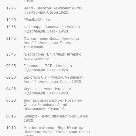
19/20.
17:25
Челсі - Эвертон. Чемпіонат Англії.
Прем'єр-ліга. Сезон 19/20.
19:20
#FootballStories.
19:55
Фейенорд - Виллем II. Чемпіонат
Нідерландів. Сезон 19/20.
21:45
Фулхэм - Брентфорд. Чемпіонат
Англії. Чемпионшип. Пряма
трансляція.
23:45
"Барселона ТБ" : огляди, інтерв'ю,
кращі моменти.
00:35
Гронинген - ПСВ. Чемпіонат
Нідерландів. Сезон 19/20.
02:30
Бристоль Сіті - Фулхэм. Чемпіонат
Англії. Чемпионшип. Сезон 19/20.
04:25
Херенвен - Аякс. Чемпіонат
Нідерландів. Сезон 19/20.
06:20
Вест Бромвич альбіон - Ноттінгем
Форест. Чемпіонат Англії.
Чемпионшип. Сезон 19/
08:15
Баварія - Челсі. Ліга чемпіонів. Сезон
19/20.
10:10
Ноттінгем Форест - Лидс Юнайтед.
Чемпіонат Англії. Чемпионшип. Сезон