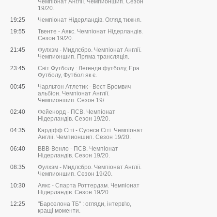
Чемпіонат Англії. Чемпионшип. Сезон
19/20.
19:25
Чемпіонат Нідерландів. Огляд тижня.
19:55
Твенте - Аякс. Чемпіонат Нідерландів.
Сезон 19/20.
21:45
Фулхэм - Мидлсбро. Чемпіонат Англії.
Чемпионшип. Пряма трансляція.
23:45
Світ Футболу : Легенди футболу, Ера
Футболу, Футбол як є.
00:45
Чарльтон Атлетик - Вест Бромвич
альбіон. Чемпіонат Англії.
Чемпионшип. Сезон 19/
02:40
Фейенорд - ПСВ. Чемпіонат
Нідерландів. Сезон 19/20.
04:35
Кардіфф Сіті - Суонси Сіті. Чемпіонат
Англії. Чемпионшип. Сезон 19/20.
06:40
ВВВ-Венло - ПСВ. Чемпіонат
Нідерландів. Сезон 19/20.
08:35
Фулхэм - Мидлсбро. Чемпіонат Англії.
Чемпионшип. Сезон 19/20.
10:30
Аякс - Спарта Роттердам. Чемпіонат
Нідерландів. Сезон 19/20.
12:25
"Барселона ТБ" : огляди, інтерв'ю,
кращі моменти.