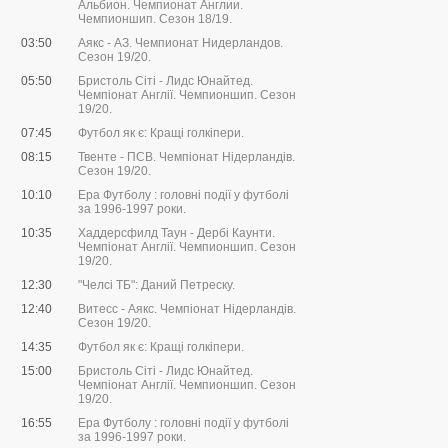
Альбион. Чемпионат Англии.
Чемпионшип. Сезон 18/19.
03:50
Аякс - АЗ. Чемпионат Нидерландов.
Сезон 19/20.
05:50
Бристоль Сіті - Лидс Юнайтед.
Чемпіонат Англії. Чемпионшип. Сезон
19/20.
07:45
Футбол як є: Кращі голкіпери.
08:15
Твенте - ПСВ. Чемпіонат Нідерландів.
Сезон 19/20.
10:10
Ера Футболу : головні події у футболі
за 1996-1997 роки.
10:35
Хаддерсфилд Таун - Дербі Каунти.
Чемпіонат Англії. Чемпионшип. Сезон
19/20.
12:30
"Челсі ТБ": Даний Петреску.
12:40
Витесс - Аякс. Чемпіонат Нідерландів.
Сезон 19/20.
14:35
Футбол як є: Кращі голкіпери.
15:00
Бристоль Сіті - Лидс Юнайтед.
Чемпіонат Англії. Чемпионшип. Сезон
19/20.
16:55
Ера Футболу : головні події у футболі
за 1996-1997 роки.