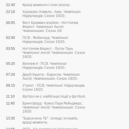
21:40
Кращі моменти і голи сезону.
22:10
Хераклес Алмело - Аякс. Чемпіонат
Нідерландів. Сезон 19/20.
00:05
Вест Бромвич альбіон - Ноттінгем
Форест. Чемпіонат Англії.
Чемпионшип. Сезон 19/
02:00
ПСВ - Фейенорд. Чемпіонат
Нідерландів. Сезон 19/20.
03:55
Ноттінгем Форест - Лутон Таун.
Чемпіонат Англії. Чемпионшип. Сезон
19/20.
05:25
Виллем II - ПСВ. Чемпіонат
Нідерландів. Сезон 19/20.
07:20
Дербі Каунти - Барнсли. Чемпіонат
Англії. Чемпионшип. Сезон 19/20.
09:15
Утрехт - ПСВ. Чемпіонат Нідерландів.
Сезон 19/20.
11:10
Футбол як є: найбільші події у футболі.
11:40
Брентфорд - Куинз Парк Рейнджерс.
Чемпіонат Англії. Чемпионшип. Сезон
19/20.
13:35
"Барселона ТБ" : огляди, інтерв'ю,
кращі моменти.