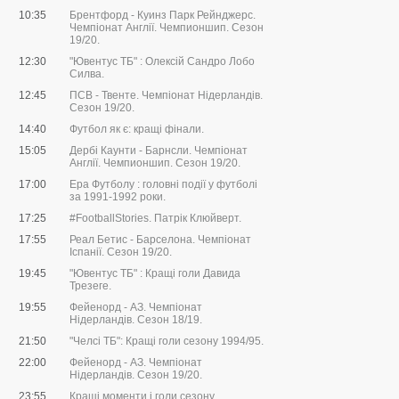
10:35
Брентфорд - Куинз Парк Рейнджерс.
Чемпіонат Англії. Чемпионшип. Сезон
19/20.
12:30
"Ювентус ТБ" : Олексій Сандро Лобо
Силва.
12:45
ПСВ - Твенте. Чемпіонат Нідерландів.
Сезон 19/20.
14:40
Футбол як є: кращі фінали.
15:05
Дербі Каунти - Барнсли. Чемпіонат
Англії. Чемпионшип. Сезон 19/20.
17:00
Ера Футболу : головні події у футболі
за 1991-1992 роки.
17:25
#FootballStories. Патрік Клюйверт.
17:55
Реал Бетис - Барселона. Чемпіонат
Іспанії. Сезон 19/20.
19:45
"Ювентус ТБ" : Кращі голи Давида
Трезеге.
19:55
Фейенорд - АЗ. Чемпіонат
Нідерландів. Сезон 18/19.
21:50
"Челсі ТБ": Кращі голи сезону 1994/95.
22:00
Фейенорд - АЗ. Чемпіонат
Нідерландів. Сезон 19/20.
23:55
Кращі моменти і голи сезону.