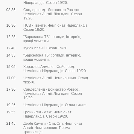
Нідерландів. Сезон 19/20.
08:35
Сандерленд - Донкастер Роверс.
Чемпіонат Англії. Ліга один. Сезон
19/20.
10:30
ПСВ - Твенте. Чемпіонат Нідерландів.
Сезон 19/20.
12:25
"Барселона ТБ" : огляди, інтерв'ю,
кращі моменти.
12:40
Кубок Іспанії. Сезон 19/20.
14:35
"Барселона ТБ" : огляди, інтерв'ю,
кращі моменти.
15:05
Хераклес Алмело - Фейенорд.
Чемпіонат Нідерландів. Сезон 19/20.
17:00
Чемпіонат Англії. Чемпионшип. Огляд
тижня.
17:30
Сандерленд - Донкастер Роверс.
Чемпіонат Англії. Ліга один. Сезон
19/20.
19:25
Чемпіонат Нідерландів. Огляд тижня.
19:55
Гронинген - Аякс. Чемпіонат
Нідерландів. Сезон 19/20.
21:45
Дербі Каунти - Стік Сіті. Чемпіонат
Англії. Чемпионшип. Пряма
трансляція.