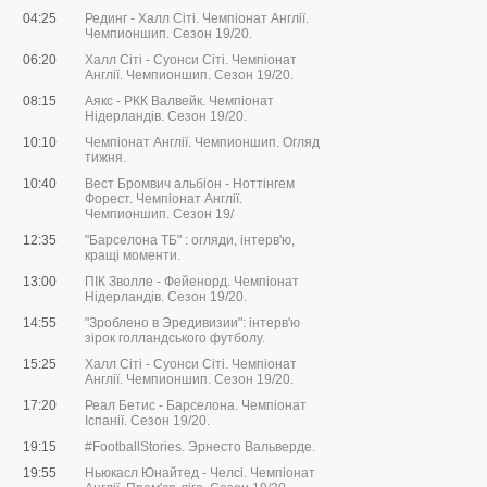
04:25
Рединг - Халл Сіті. Чемпіонат Англії.
Чемпионшип. Сезон 19/20.
06:20
Халл Сіті - Суонси Сіті. Чемпіонат
Англії. Чемпионшип. Сезон 19/20.
08:15
Аякс - РКК Валвейк. Чемпіонат
Нідерландів. Сезон 19/20.
10:10
Чемпіонат Англії. Чемпионшип. Огляд
тижня.
10:40
Вест Бромвич альбіон - Ноттінгем
Форест. Чемпіонат Англії.
Чемпионшип. Сезон 19/
12:35
"Барселона ТБ" : огляди, інтерв'ю,
кращі моменти.
13:00
ПІК Зволле - Фейенорд. Чемпіонат
Нідерландів. Сезон 19/20.
14:55
"Зроблено в Эредивизии": інтерв'ю
зірок голландського футболу.
15:25
Халл Сіті - Суонси Сіті. Чемпіонат
Англії. Чемпионшип. Сезон 19/20.
17:20
Реал Бетис - Барселона. Чемпіонат
Іспанії. Сезон 19/20.
19:15
#FootballStories. Эрнесто Вальверде.
19:55
Ньюкасл Юнайтед - Челсі. Чемпіонат