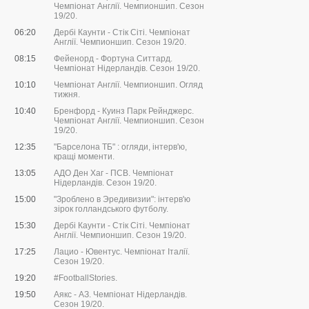
Чемпіонат Англії. Чемпионшип. Сезон
19/20.
06:20
Дербі Каунти - Стік Сіті. Чемпіонат
Англії. Чемпионшип. Сезон 19/20.
08:15
Фейенорд - Фортуна Ситтард.
Чемпіонат Нідерландів. Сезон 19/20.
10:10
Чемпіонат Англії. Чемпионшип. Огляд
тижня.
10:40
Бренфорд - Куинз Парк Рейнджерс.
Чемпіонат Англії. Чемпионшип. Сезон
19/20.
12:35
"Барселона ТБ" : огляди, інтерв'ю,
кращі моменти.
13:05
АДО Ден Хаг - ПСВ. Чемпіонат
Нідерландів. Сезон 19/20.
15:00
"Зроблено в Эредивизии": інтерв'ю
зірок голландського футболу.
15:30
Дербі Каунти - Стік Сіті. Чемпіонат
Англії. Чемпионшип. Сезон 19/20.
17:25
Лацио - Ювентус. Чемпіонат Італії.
Сезон 19/20.
19:20
#FootballStories.
19:50
Аякс - АЗ. Чемпіонат Нідерландів.
Сезон 19/20.