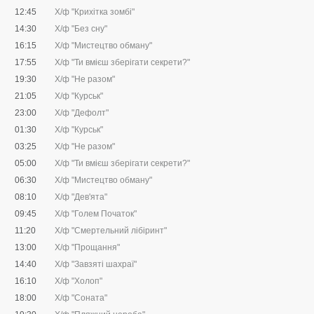
12:45
Х/ф "Крихітка зомбі"
14:30
Х/ф "Без сну"
16:15
Х/ф "Мистецтво обману"
17:55
Х/ф "Ти вмієш зберігати секрети?"
19:30
Х/ф "Не разом"
21:05
Х/ф "Курськ"
23:00
Х/ф "Дефолт"
01:30
Х/ф "Курськ"
03:25
Х/ф "Не разом"
05:00
Х/ф "Ти вмієш зберігати секрети?"
06:30
Х/ф "Мистецтво обману"
08:10
Х/ф "Дев'ята"
09:45
Х/ф "Голем Початок"
11:20
Х/ф "Смертельний лібіринт"
13:00
Х/ф "Прощання"
14:40
Х/ф "Завзяті шахраї"
16:10
Х/ф "Холоп"
18:00
Х/ф "Соната"