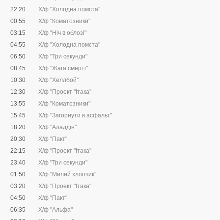
22:20
Х/ф "Холодна помста"
00:55
Х/ф "Коматозники"
03:15
Х/ф "Ніч в облозі"
04:55
Х/ф "Холодна помста"
06:50
Х/ф "Три секунди"
08:45
Х/ф "Жага смерті"
10:30
Х/ф "Хеллбой"
12:30
Х/ф "Проект "Ітака"
13:55
Х/ф "Коматозники"
15:45
Х/ф "Загорнути в асфальт"
18:20
Х/ф "Аладдін"
20:30
Х/ф "Пакт"
22:15
Х/ф "Проект "Ітака"
23:40
Х/ф "Три секунди"
01:50
Х/ф "Милий хлопчик"
03:20
Х/ф "Проект "Ітака"
04:50
Х/ф "Пакт"
06:35
Х/ф "Альфа"