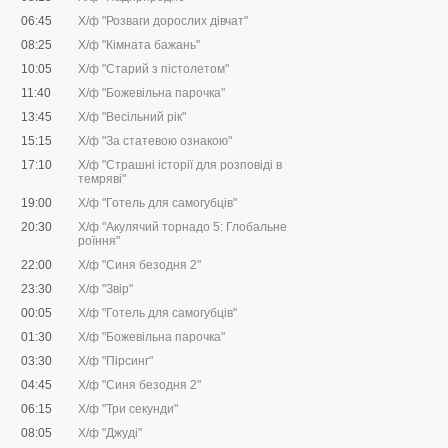
06:45
Х/ф "Розваги дорослих дівчат"
08:25
Х/ф "Кімната бажань"
10:05
Х/ф "Старий з пістолетом"
11:40
Х/ф "Божевільна парочка"
13:45
Х/ф "Весільний рік"
15:15
Х/ф "За статевою ознакою"
17:10
Х/ф "Страшні історії для розповіді в
темряві"
19:00
Х/ф "Готель для самогубців"
20:30
Х/ф "Акулячий торнадо 5: Глобальне
роїння"
22:00
Х/ф "Синя безодня 2"
23:30
Х/ф "Звір"
00:05
Х/ф "Готель для самогубців"
01:30
Х/ф "Божевільна парочка"
03:30
Х/ф "Пірсинг"
04:45
Х/ф "Синя безодня 2"
06:15
Х/ф "Три секунди"
08:05
Х/ф "Джуді"