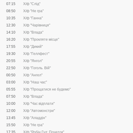
07:15
Х/ф "Слід"
08:50
Х/ф "Не гра"
10:35
Х/ф "Ганна"
12:30
Х/ф "Чарівниця"
14:10
Х/ф "Влада"
16:20
Х/ф "Прокляте місце"
17:55
Х/ф "Дикий"
19:30
Х/ф "Геллфест"
20:55
Х/ф "Янгол"
22:50
Х/ф "Гоголь. Вій"
00:50
Х/ф "Ангел"
03:00
Х/ф "Наш час"
05:55
Х/ф "Прощатися не будемо"
07:50
Х/ф "Влада"
10:00
Х/ф "Час відплати"
12:00
Х/ф "Автомонстри"
13:45
Х/ф "Аладдін"
15:50
Х/ф "Не гра"
17:35
Х/ф "Робін Гуд: Початок"