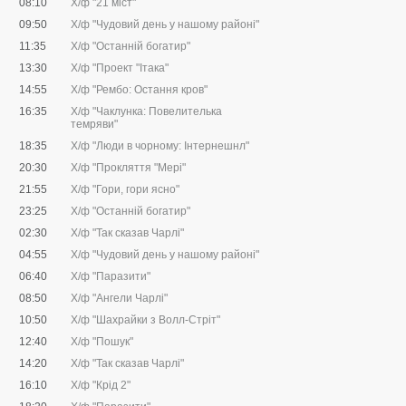
08:10
Х/ф "21 міст"
09:50
Х/ф "Чудовий день у нашому районі"
11:35
Х/ф "Останній богатир"
13:30
Х/ф "Проект "Ітака"
14:55
Х/ф "Рембо: Остання кров"
16:35
Х/ф "Чаклунка: Повелителька
темряви"
18:35
Х/ф "Люди в чорному: Інтернешнл"
20:30
Х/ф "Прокляття "Мері"
21:55
Х/ф "Гори, гори ясно"
23:25
Х/ф "Останній богатир"
02:30
Х/ф "Так сказав Чарлі"
04:55
Х/ф "Чудовий день у нашому районі"
06:40
Х/ф "Паразити"
08:50
Х/ф "Ангели Чарлі"
10:50
Х/ф "Шахрайки з Волл-Стріт"
12:40
Х/ф "Пошук"
14:20
Х/ф "Так сказав Чарлі"
16:10
Х/ф "Крід 2"