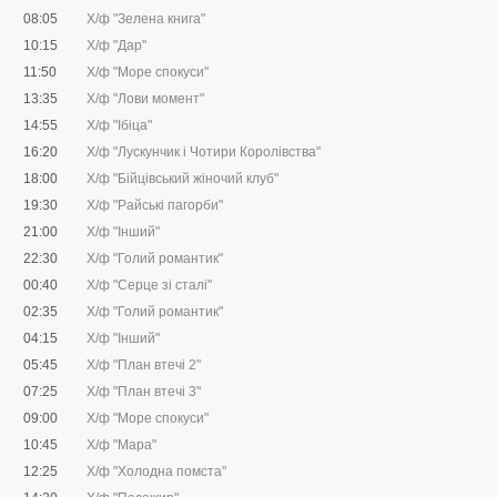
08:05
Х/ф "Зелена книга"
10:15
Х/ф "Дар"
11:50
Х/ф "Море спокуси"
13:35
Х/ф "Лови момент"
14:55
Х/ф "Ібіца"
16:20
Х/ф "Лускунчик і Чотири Королівства"
18:00
Х/ф "Бійцівський жіночий клуб"
19:30
Х/ф "Райські пагорби"
21:00
Х/ф "Інший"
22:30
Х/ф "Голий романтик"
00:40
Х/ф "Серце зі сталі"
02:35
Х/ф "Голий романтик"
04:15
Х/ф "Інший"
05:45
Х/ф "План втечі 2"
07:25
Х/ф "План втечі 3"
09:00
Х/ф "Море спокуси"
10:45
Х/ф "Мара"
12:25
Х/ф "Холодна помста"