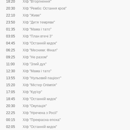
18:20
Х/ф "Вторгнення"
20:30
Х/ф "Рембо: Остання кров"
22:10
Х/ф "Живе"
23:50
Х/ф "Дитя темряви"
01:35
Х/ф "Мама і тато"
03:05
Х/ф "План втечі 3"
04:45
Х/ф "Останній кидок"
06:25
Х/ф "Месники: Фінал"
09:25
Х/ф "Не разом"
11:00
Х/ф "Злий дух"
12:30
Х/ф "Мама і тато"
13:55
Х/ф "Нульовий пацієнт"
15:20
Х/ф "Містер Олімпія"
17:05
Х/ф "Кур'єр"
18:45
Х/ф "Останній кидок"
20:30
Х/ф "Окупація"
22:25
Х/ф "Нречена з Росії"
00:15
Х/ф "Прекрасна епоха"
02:05
Х/ф "Останній кидок"