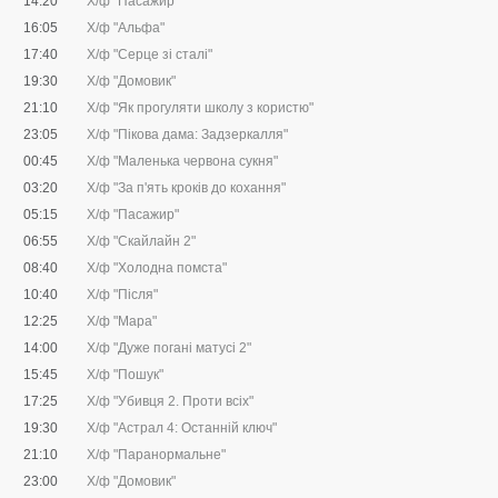
14:20
Х/ф "Пасажир"
16:05
Х/ф "Альфа"
17:40
Х/ф "Серце зі сталі"
19:30
Х/ф "Домовик"
21:10
Х/ф "Як прогуляти школу з користю"
23:05
Х/ф "Пікова дама: Задзеркалля"
00:45
Х/ф "Маленька червона сукня"
03:20
Х/ф "За п'ять кроків до кохання"
05:15
Х/ф "Пасажир"
06:55
Х/ф "Скайлайн 2"
08:40
Х/ф "Холодна помста"
10:40
Х/ф "Після"
12:25
Х/ф "Мара"
14:00
Х/ф "Дуже погані матусі 2"
15:45
Х/ф "Пошук"
17:25
Х/ф "Убивця 2. Проти всіх"
19:30
Х/ф "Астрал 4: Останній ключ"
21:10
Х/ф "Паранормальне"
23:00
Х/ф "Домовик"