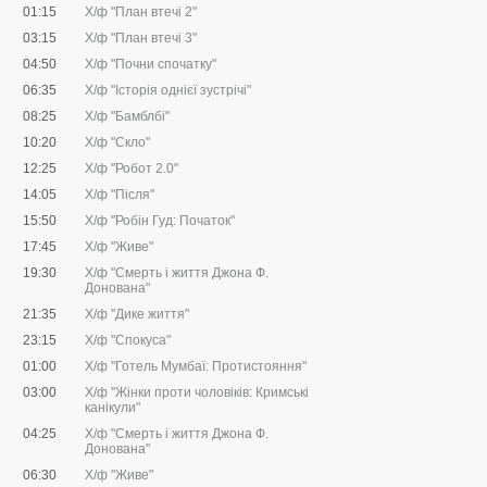
01:15
Х/ф "План втечі 2"
03:15
Х/ф "План втечі 3"
04:50
Х/ф "Почни спочатку"
06:35
Х/ф "Історія однієї зустрічі"
08:25
Х/ф "Бамблбі"
10:20
Х/ф "Скло"
12:25
Х/ф "Робот 2.0"
14:05
Х/ф "Після"
15:50
Х/ф "Робін Гуд: Початок"
17:45
Х/ф "Живе"
19:30
Х/ф "Смерть і життя Джона Ф.
Донована"
21:35
Х/ф "Дике життя"
23:15
Х/ф "Спокуса"
01:00
Х/ф "Готель Мумбаї: Протистояння"
03:00
Х/ф "Жінки проти чоловіків: Кримські
канікули"
04:25
Х/ф "Смерть і життя Джона Ф.
Донована"
06:30
Х/ф "Живе"