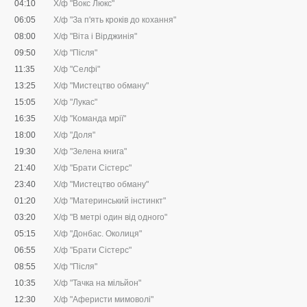
04:10
Х/ф "Вокс Люкс"
06:05
Х/ф "За п'ять кроків до кохання"
08:00
Х/ф "Віта і Вірджинія"
09:50
Х/ф "Після"
11:35
Х/ф "Селфі"
13:25
Х/ф "Мистецтво обману"
15:05
Х/ф "Лукас"
16:35
Х/ф "Команда мрії"
18:00
Х/ф "Доля"
19:30
Х/ф "Зелена книга"
21:40
Х/ф "Брати Сістерс"
23:40
Х/ф "Мистецтво обману"
01:20
Х/ф "Материнський інстинкт"
03:20
Х/ф "В метрі один від одного"
05:15
Х/ф "Донбас. Околиця"
06:55
Х/ф "Брати Сістерс"
08:55
Х/ф "Після"
10:35
Х/ф "Тачка на мільйон"
12:30
Х/ф "Аферисти мимоволі"