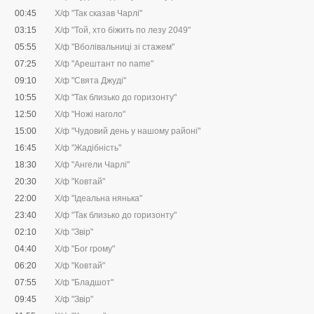
00:45
Х/ф "Так сказав Чарлі"
03:15
Х/ф "Той, хто біжить по лезу 2049"
05:55
Х/ф "Вболівальниці зі стажем"
07:25
Х/ф "Арештант no name"
09:10
Х/ф "Свята Джуді"
10:55
Х/ф "Так близько до горизонту"
12:50
Х/ф "Ножі наголо"
15:00
Х/ф "Чудовий день у нашому районі"
16:45
Х/ф "Жадібність"
18:30
Х/ф "Ангели Чарлі"
20:30
Х/ф "Ковтай"
22:00
Х/ф "Ідеальна нянька"
23:40
Х/ф "Так близько до горизонту"
02:10
Х/ф "Звір"
04:40
Х/ф "Бог грому"
06:20
Х/ф "Ковтай"
07:55
Х/ф "Бладшот"
09:45
Х/ф "Звір"