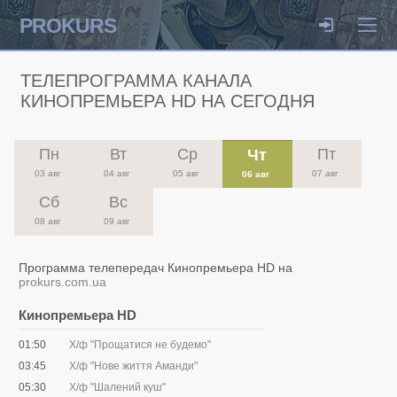
PROKURS
ТЕЛЕПРОГРАММА КАНАЛА
КИНОПРЕМЬЕРА HD НА СЕГОДНЯ
Пн
Вт
Ср
Пт
Чт
03 авг
04 авг
05 авг
07 авг
06 авг
Сб
Вс
08 авг
09 авг
Программа телепередач Кинопремьера HD на
prokurs.com.ua
Кинопремьера HD
01:50
Х/ф "Прощатися не будемо"
03:45
Х/ф "Нове життя Аманди"
05:30
Х/ф "Шалений куш"