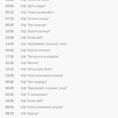
03:50
Х/ф "Далі нікуди"
05:15
Х/ф "Тачка на мільйон"
07:10
Х/ф "Оселя страху"
08:35
Х/ф "Три секунди"
10:30
Х/ф "Карательниця"
12:00
Х/ф "Боже мій!"
13:55
Х/ф "Звабливий, поганий, злий"
15:45
Х/ф "Королі інтриги"
17:50
Х/ф "Загорнути в асфальт"
20:30
Х/ф "Веном"
22:15
Х/ф "Філософія Філа"
23:55
Х/ф "Клуб анонімних кілерів"
00:00
Х/ф "Три секунди"
00:45
Х/ф "Звабливий, поганий, злий"
02:30
Х/ф "Слендермен"
04:45
Х/ф "Боже мій!"
06:45
Х/ф "Клуб анонімних кілерів"
08:20
Х/ф "Курськ"