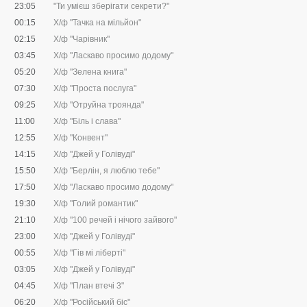
23:05
"Ти умієш зберігати секрети?"
00:15
Х/ф "Тачка на мільйон"
02:15
Х/ф "Чарівник"
03:45
Х/ф "Ласкаво просимо додому"
05:20
Х/ф "Зелена книга"
07:30
Х/ф "Проста послуга"
09:25
Х/ф "Отруйна троянда"
11:00
Х/ф "Біль і слава"
12:55
Х/ф "Конвент"
14:15
Х/ф "Джей у Голівуді"
15:50
Х/ф "Берлін, я люблю тебе"
17:50
Х/ф "Ласкаво просимо додому"
19:30
Х/ф "Голий романтик"
21:10
Х/ф "100 речей і нічого зайвого"
23:00
Х/ф "Джей у Голівуді"
00:55
Х/ф "Гів мі ліберті"
03:05
Х/ф "Джей у Голівуді"
04:45
Х/ф "План втечі 3"
06:20
Х/ф "Російський біс"