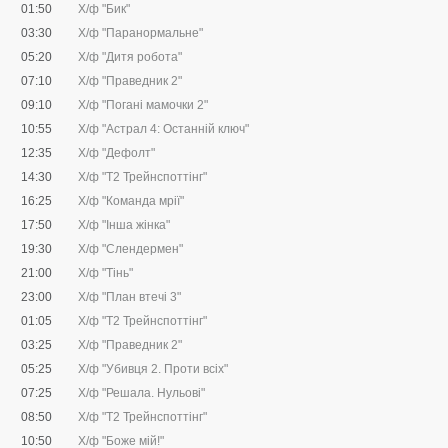
01:50
Х/ф "Бик"
03:30
Х/ф "Паранормальне"
05:20
Х/ф "Дитя робота"
07:10
Х/ф "Праведник 2"
09:10
Х/ф "Погані мамочки 2"
10:55
Х/ф "Астрал 4: Останній ключ"
12:35
Х/ф "Дефолт"
14:30
Х/ф "Т2 Трейнспоттінг"
16:25
Х/ф "Команда мрії"
17:50
Х/ф "Інша жінка"
19:30
Х/ф "Слендермен"
21:00
Х/ф "Тінь"
23:00
Х/ф "План втечі 3"
01:05
Х/ф "Т2 Трейнспоттінг"
03:25
Х/ф "Праведник 2"
05:25
Х/ф "Убивця 2. Проти всіх"
07:25
Х/ф "Решала. Нульові"
08:50
Х/ф "Т2 Трейнспоттінг"
10:50
Х/ф "Боже мій!"