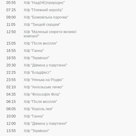
05:55
Х/ф "Над(НЕ)природнє"
07:25
Х/ф "Пляжний нероба"
09:00
Х/ф "Божевільна парочка"
11:05
Х/ф "Танцюй серцем"
12:50
Х/ф "Маленькі секрети великої
компанії"
15:05
Х/ф "Після весілля"
16:55
Х/ф "Ганна"
18:55
Х/ф "Термінал"
20:30
Х/ф "Дівчина у павутинні"
22:25
Х/ф "Бладфест"
23:55
Х/ф "Нянька на Різдво"
02:10
Х/ф "Ангельське личко"
04:35
Х/ф "Філософія Філа"
06:15
Х/ф "Після весілля"
08:05
Х/ф "Король лев"
10:00
Х/ф "Ганна"
12:00
Х/ф "Дівчина у павутинні"
13:55
Х/ф "Термінал"