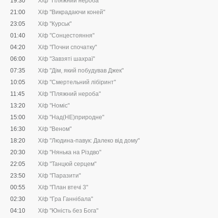
19:30
Х/ф "Пляжний нероба"
21:00
Х/ф "Викрадаючи коней"
23:05
Х/ф "Курськ"
01:40
Х/ф "Сонцестояння"
04:20
Х/ф "Почни спочатку"
06:00
Х/ф "Завзяті шахраї"
07:35
Х/ф "Дім, який побудував Джек"
10:05
Х/ф "Смертельний лібіринт"
11:45
Х/ф "Пляжний нероба"
13:20
Х/ф "Номіс"
15:00
Х/ф "Над(НЕ)природне"
16:30
Х/ф "Веном"
18:20
Х/ф "Людина-павук: Далеко від дому"
20:30
Х/ф "Нянька на Різдво"
22:05
Х/ф "Танцюй серцем"
23:50
Х/ф "Паразити"
00:55
Х/ф "План втечі 3"
02:30
Х/ф "Гра Ганнібала"
04:10
Х/ф "Юність без Бога"