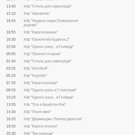
13:40
Х/ф "Готель для самогубців"
15:10
Х/ф "Зеровілль"
16:45
Х/ф "Людина-павук:Повернення
додому"
18:55
Х/ф "Карательниця"
20:30
Х/ф "Проклятий будинок 2"
22:00
Х/ф "Одного разу... в Голівуді"
00:05
Х/ф "Прокляття крові"
01:40
Х/ф "Готель для самогубців"
03:25
Х/ф "Хеллбой"
05:25
Х/ф "Хоробрі"
07:20
Х/ф "Карательниця"
08:55
Х/ф "Одного разу в Стокгольмі"
10:25
Х/ф "Одного разу... в Голівуді"
13:05
Х/ф "Тіло в Брайтон-Рок"
14:30
Х/ф "Пісня імен"
16:25
Х/ф "Джуманджи: Поклик джунглів"
18:20
Х/ф "Королі інтриги"
20:30
Х/ф "Три секунди"