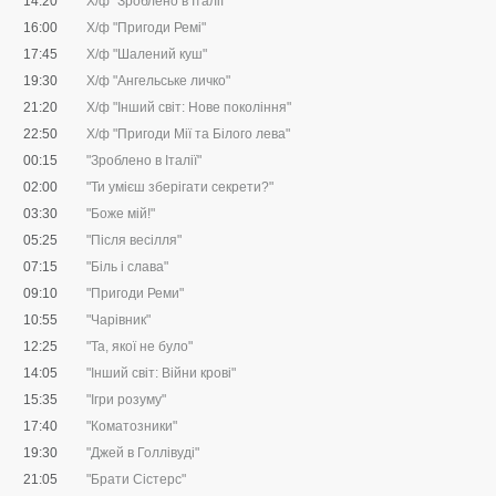
14:20
Х/ф "Зроблено в Італії"
16:00
Х/ф "Пригоди Ремі"
17:45
Х/ф "Шалений куш"
19:30
Х/ф "Ангельське личко"
21:20
Х/ф "Інший світ: Нове покоління"
22:50
Х/ф "Пригоди Мії та Білого лева"
00:15
"Зроблено в Італії"
02:00
"Ти умієш зберігати секрети?"
03:30
"Боже мій!"
05:25
"Після весілля"
07:15
"Біль і слава"
09:10
"Пригоди Реми"
10:55
"Чарівник"
12:25
"Та, якої не було"
14:05
"Інший світ: Війни крові"
15:35
"Ігри розуму"
17:40
"Коматозники"
19:30
"Джей в Голлівуді"
21:05
"Брати Сістерс"