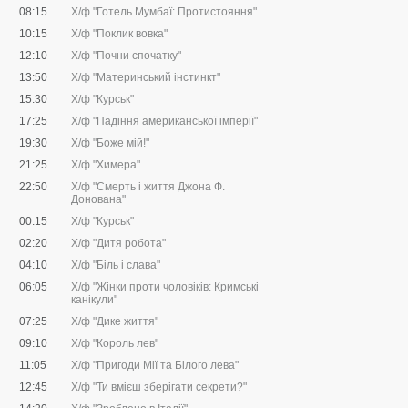
08:15
Х/ф "Готель Мумбаї: Протистояння"
10:15
Х/ф "Поклик вовка"
12:10
Х/ф "Почни спочатку"
13:50
Х/ф "Материнський інстинкт"
15:30
Х/ф "Курськ"
17:25
Х/ф "Падіння американської імперії"
19:30
Х/ф "Боже мій!"
21:25
Х/ф "Химера"
22:50
Х/ф "Смерть і життя Джона Ф.
Донована"
00:15
Х/ф "Курськ"
02:20
Х/ф "Дитя робота"
04:10
Х/ф "Біль і слава"
06:05
Х/ф "Жінки проти чоловіків: Кримські
канікули"
07:25
Х/ф "Дике життя"
09:10
Х/ф "Король лев"
11:05
Х/ф "Пригоди Мії та Білого лева"
12:45
Х/ф "Ти вмієш зберігати секрети?"