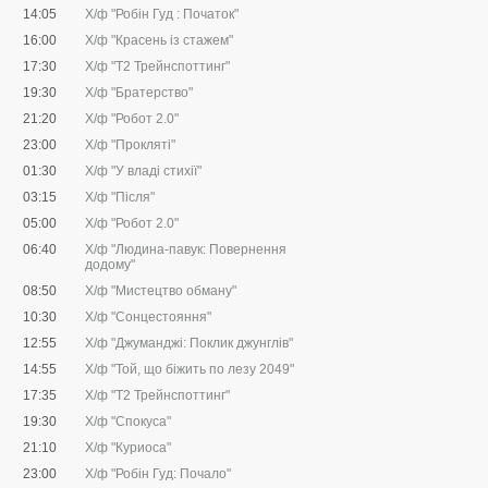
14:05
Х/ф "Робін Гуд : Початок"
16:00
Х/ф "Красень із стажем"
17:30
Х/ф "Т2 Трейнспоттинг"
19:30
Х/ф "Братерство"
21:20
Х/ф "Робот 2.0"
23:00
Х/ф "Прокляті"
01:30
Х/ф "У владі стихії"
03:15
Х/ф "Після"
05:00
Х/ф "Робот 2.0"
06:40
Х/ф "Людина-павук: Повернення
додому"
08:50
Х/ф "Мистецтво обману"
10:30
Х/ф "Сонцестояння"
12:55
Х/ф "Джуманджі: Поклик джунглів"
14:55
Х/ф "Той, що біжить по лезу 2049"
17:35
Х/ф "Т2 Трейнспоттинг"
19:30
Х/ф "Спокуса"
21:10
Х/ф "Куриоса"
23:00
Х/ф "Робін Гуд: Почало"