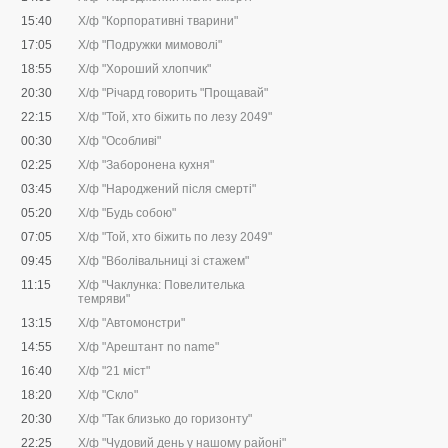
15:40
Х/ф "Корпоративні тварини"
17:05
Х/ф "Подружки мимоволі"
18:55
Х/ф "Хороший хлопчик"
20:30
Х/ф "Річард говорить "Прощавай"
22:15
Х/ф "Той, хто біжить по лезу 2049"
00:30
Х/ф "Особливі"
02:25
Х/ф "Заборонена кухня"
03:45
Х/ф "Народжений після смерті"
05:20
Х/ф "Будь собою"
07:05
Х/ф "Той, хто біжить по лезу 2049"
09:45
Х/ф "Вболівальниці зі стажем"
11:15
Х/ф "Чаклунка: Повелителька
темряви"
13:15
Х/ф "Автомонстри"
14:55
Х/ф "Арештант no name"
16:40
Х/ф "21 міст"
18:20
Х/ф "Скло"
20:30
Х/ф "Так близько до горизонту"
22:25
Х/ф "Чудовий день у нашому районі"