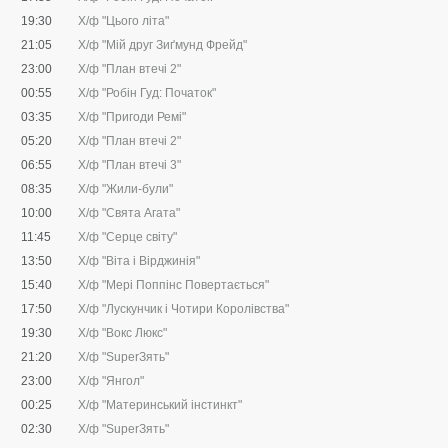
19:30
Х/ф "Цього літа"
21:05
Х/ф "Мій друг Зиґмунд Фрейд"
23:00
Х/ф "План втечі 2"
00:55
Х/ф "Робін Гуд: Початок"
03:35
Х/ф "Пригоди Ремі"
05:20
Х/ф "План втечі 2"
06:55
Х/ф "План втечі 3"
08:35
Х/ф "Жили-були"
10:00
Х/ф "Свята Агата"
11:45
Х/ф "Серце світу"
13:50
Х/ф "Віта і Вірджинія"
15:40
Х/ф "Мері Поппінс Повертається"
17:50
Х/ф "Лускунчик і Чотири Королівства"
19:30
Х/ф "Вокс Люкс"
21:20
Х/ф "SuperЗять"
23:00
Х/ф "Янгол"
00:25
Х/ф "Материнський інстинкт"
02:30
Х/ф "SuperЗять"