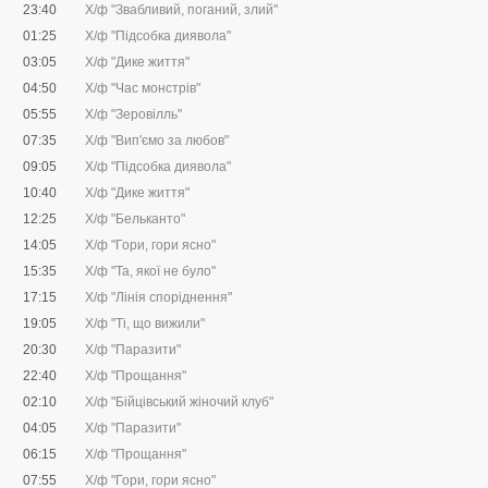
23:40
Х/ф "Звабливий, поганий, злий"
01:25
Х/ф "Підсобка диявола"
03:05
Х/ф "Дике життя"
04:50
Х/ф "Час монстрів"
05:55
Х/ф "Зеровілль"
07:35
Х/ф "Вип'ємо за любов"
09:05
Х/ф "Підсобка диявола"
10:40
Х/ф "Дике життя"
12:25
Х/ф "Бельканто"
14:05
Х/ф "Гори, гори ясно"
15:35
Х/ф "Та, якої не було"
17:15
Х/ф "Лінія споріднення"
19:05
Х/ф "Ті, що вижили"
20:30
Х/ф "Паразити"
22:40
Х/ф "Прощання"
02:10
Х/ф "Бійцівський жіночий клуб"
04:05
Х/ф "Паразити"
06:15
Х/ф "Прощання"
07:55
Х/ф "Гори, гори ясно"