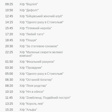
09:25
Х/ф "Віцілілі"
10:50
Х/ф "Дефолт"
12:45
Х/ф "Бійцівський жіночий клуб"
14:15
Х/ф "Одного разу в Стокгольмі"
15:45
Х/ф "Пляжний нероба"
17:20
Х/ф "Любий тато"
18:45
Х/ф "Пошук"
20:30
Х/ф "За статевою ознакою"
22:25
Х/ф "Маленькі секрети великої
компанії"
01:50
Х/ф "Фінальний рахунок"
03:30
Х/ф "Провідник"
05:00
Х/ф "Одного разу в Стокгольмі"
06:30
Х/ф "Останній богатир"
08:20
Х/ф "Лінія родства"
10:10
Х/ф "Ніч в облозі"
11:45
Х/ф "Zомбіленд: Подвійний постріл"
13:25
Х/ф "Король лев"
15:20
Х/ф "Альфа"