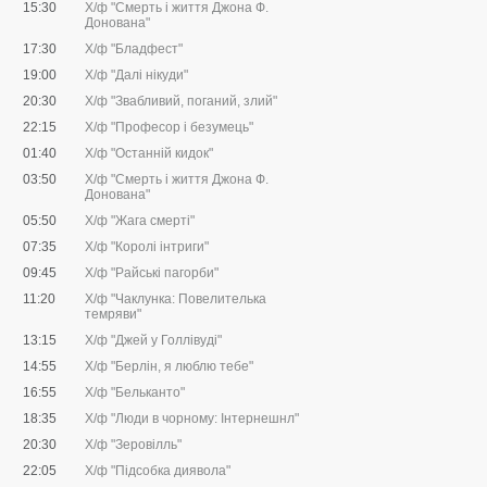
15:30
Х/ф "Смерть і життя Джона Ф.
Донована"
17:30
Х/ф "Бладфест"
19:00
Х/ф "Далі нікуди"
20:30
Х/ф "Звабливий, поганий, злий"
22:15
Х/ф "Професор і безумець"
01:40
Х/ф "Останній кидок"
03:50
Х/ф "Смерть і життя Джона Ф.
Донована"
05:50
Х/ф "Жага смерті"
07:35
Х/ф "Королі інтриги"
09:45
Х/ф "Райські пагорби"
11:20
Х/ф "Чаклунка: Повелителька
темряви"
13:15
Х/ф "Джей у Голлівуді"
14:55
Х/ф "Берлін, я люблю тебе"
16:55
Х/ф "Бельканто"
18:35
Х/ф "Люди в чорному: Інтернешнл"
20:30
Х/ф "Зеровілль"
22:05
Х/ф "Підсобка диявола"