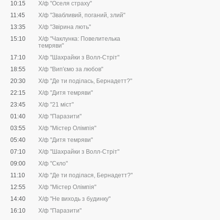
10:15
Х/ф "Оселя страху"
11:45
Х/ф "Звабливий, поганий, злий"
13:35
Х/ф "Звірина лють"
15:10
Х/ф "Чаклунка: Повелителька
темряви"
17:10
Х/ф "Шахрайки з Волл-Стріт"
18:55
Х/ф "Вип'ємо за любов"
20:30
Х/ф "Де ти поділась, Бернадетт?"
22:15
Х/ф "Дитя темряви"
23:45
Х/ф "21 міст"
01:40
Х/ф "Паразити"
03:55
Х/ф "Містер Олімпія"
05:40
Х/ф "Дитя темряви"
07:10
Х/ф "Шахрайки з Волл-Стріт"
09:00
Х/ф "Скло"
11:10
Х/ф "Де ти поділася, Бернадетт?"
12:55
Х/ф "Містер Олімпія"
14:40
Х/ф "Не виходь з будинку"
16:10
Х/ф "Паразити"