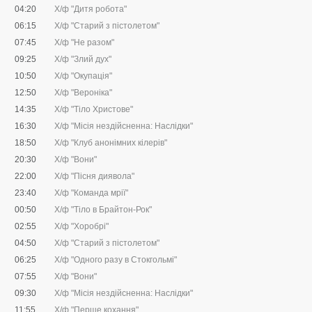
04:20
Х/ф "Дитя робота"
06:15
Х/ф "Старий з пістолетом"
07:45
Х/ф "Не разом"
09:25
Х/ф "Злий дух"
10:50
Х/ф "Окупація"
12:50
Х/ф "Вероніка"
14:35
Х/ф "Тіло Христове"
16:30
Х/ф "Місія нездійсненна: Наслідки"
18:50
Х/ф "Клуб анонімних кілерів"
20:30
Х/ф "Вони"
22:00
Х/ф "Пісня диявола"
23:40
Х/ф "Команда мрії"
00:50
Х/ф "Тіло в Брайтон-Рок"
02:55
Х/ф "Хоробрі"
04:50
Х/ф "Старий з пістолетом"
06:25
Х/ф "Одного разу в Стокгольмі"
07:55
Х/ф "Вони"
09:30
Х/ф "Місія нездійсненна: Наслідки"
11:55
Х/ф "Перше кохання"