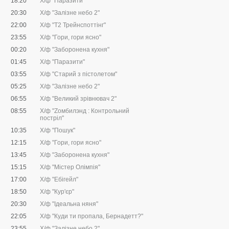
18:20
Х/ф "Паразити"
20:30
Х/ф "Залізне небо 2"
22:00
Х/ф "Т2 Трейнспоттінг"
23:55
Х/ф "Гори, гори ясно"
00:20
Х/ф "Заборонена кухня"
01:45
Х/ф "Паразити"
03:55
Х/ф "Старий з пістолетом"
05:25
Х/ф "Залізне небо 2"
06:55
Х/ф "Великий зрівнювач 2"
08:55
Х/ф "Zомбилэнд : Контрольний
постріл"
10:35
Х/ф "Пошук"
12:15
Х/ф "Гори, гори ясно"
13:45
Х/ф "Заборонена кухня"
15:15
Х/ф "Містер Олімпія"
17:00
Х/ф "Ебігейл"
18:50
Х/ф "Кур'єр"
20:30
Х/ф "Ідеальна няня"
22:05
Х/ф "Куди ти пропала, Бернадетт?"
23:55
Х/ф "Залізне небо 2"