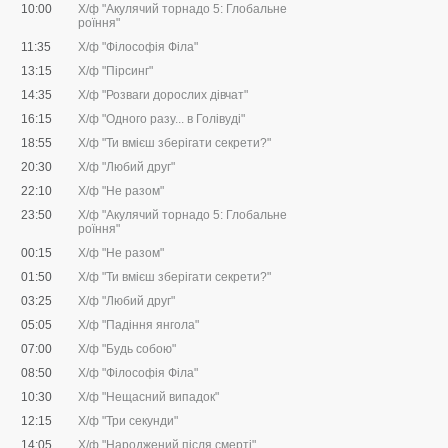
10:00
Х/ф "Акулячий торнадо 5: Глобальне
роїння"
11:35
Х/ф "Філософія Філа"
13:15
Х/ф "Пірсинг"
14:35
Х/ф "Розваги дорослих дівчат"
16:15
Х/ф "Одного разу... в Голівуді"
18:55
Х/ф "Ти вмієш зберігати секрети?"
20:30
Х/ф "Любий друг"
22:10
Х/ф "Не разом"
23:50
Х/ф "Акулячий торнадо 5: Глобальне
роїння"
00:15
Х/ф "Не разом"
01:50
Х/ф "Ти вмієш зберігати секрети?"
03:25
Х/ф "Любий друг"
05:05
Х/ф "Падіння янгола"
07:00
Х/ф "Будь собою"
08:50
Х/ф "Філософія Філа"
10:30
Х/ф "Нещасний випадок"
12:15
Х/ф "Три секунди"
14:05
Х/ф "Народжений після смерті"