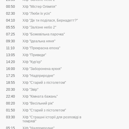
00:50
Х/ф "Містер Олімпія"
02:30
Х/ф "Люби їх усіх"
04:10
Х/ф "Де ти поділася, Бернадетт?"
05:55
Х/ф "Залізне небо 2"
07:25
Х/ф "Божевільна парочка"
09:30
Х/ф "Ідеальна няня"
11:10
Х/ф "Прекрасна епоха"
13:05
Х/ф "Привиди"
14:20
Х/ф "Кур'єр"
16:00
Х/ф "Заборонена кухня"
17:25
Х/ф "Надприродне"
18:55
Х/ф "Старий з пістолетом"
20:30
Х/ф "Звір"
22:40
Х/ф "Кімната бажань"
00:20
Х/ф "Весільний рік"
01:50
Х/ф "Старий з пістолетом"
03:30
Х/ф "Страшні історії для розповіді в
темряві"
05:15
Х/ф "Надприродне"