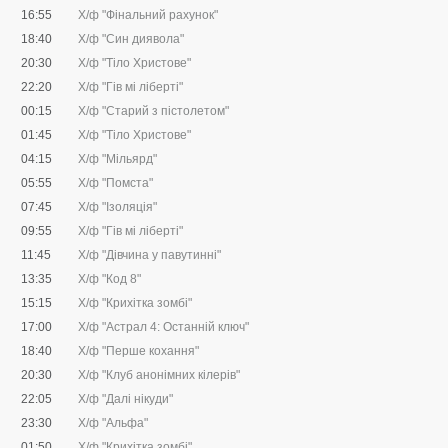
16:55
Х/ф "Фінальний рахунок"
18:40
Х/ф "Син диявола"
20:30
Х/ф "Тіло Христове"
22:20
Х/ф "Гів мі ліберті"
00:15
Х/ф "Старий з пістолетом"
01:45
Х/ф "Тіло Христове"
04:15
Х/ф "Мільярд"
05:55
Х/ф "Помста"
07:45
Х/ф "Ізоляція"
09:55
Х/ф "Гів мі ліберті"
11:45
Х/ф "Дівчина у павутинні"
13:35
Х/ф "Код 8"
15:15
Х/ф "Крихітка зомбі"
17:00
Х/ф "Астрал 4: Останній ключ"
18:40
Х/ф "Перше кохання"
20:30
Х/ф "Клуб анонімних кілерів"
22:05
Х/ф "Далі нікуди"
23:30
Х/ф "Альфа"
01:50
Х/ф "Крихітка зомбі"