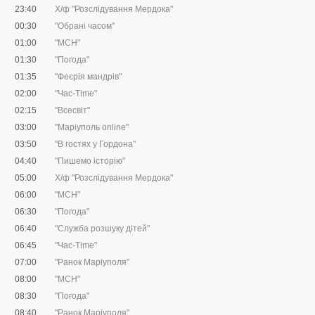
23:40
Х/ф "Розслідування Мердока"
00:30
"Обрані часом"
01:00
"МСН"
01:30
"Погода"
01:35
"Феєрія мандрів"
02:00
"Час-Time"
02:15
"Всесвіт"
03:00
"Маріуполь online"
03:50
"В гостях у Гордона"
04:40
"Пишемо історію"
05:00
Х/ф "Розслідування Мердока"
06:00
"МСН"
06:30
"Погода"
06:40
"Служба розшуку дітей"
06:45
"Час-Time"
07:00
"Ранок Маріуполя"
08:00
"МСН"
08:30
"Погода"
08:40
"Ранок Маріуполя"