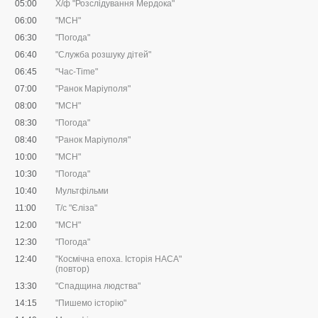
05:00
Х/ф "Розслідування Мердока"
06:00
"МСН"
06:30
"Погода"
06:40
"Служба розшуку дітей"
06:45
"Час-Time"
07:00
"Ранок Маріуполя"
08:00
"МСН"
08:30
"Погода"
08:40
"Ранок Маріуполя"
10:00
"МСН"
10:30
"Погода"
10:40
Мультфільми
11:00
Т/с "Єліза"
12:00
"МСН"
12:30
"Погода"
12:40
"Космічна епоха. Історія НАСА"
(повтор)
13:30
"Спадщина людства"
14:15
"Пишемо історію"