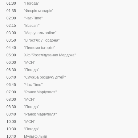
01:30
"Погода"
01:35
"Феєрія мандрів"
02:00
"Час-Time"
02:15
"Всесвіт"
03:00
"Маріуполь online"
03:50
"В гостях у Гордона"
04:40
"Пишемо історію"
05:00
Х/ф "Розслідування Мердока"
06:00
"МСН"
06:30
"Погода"
06:40
"Служба розшуку дітей"
06:45
"Час-Time"
07:00
"Ранок Маріуполя"
08:00
"МСН"
08:30
"Погода"
08:40
"Ранок Маріуполя"
10:00
"МСН"
10:30
"Погода"
10:40
Мультфільми