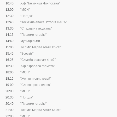
10:40
Х/ф "Таємниця Чингісхана"
12:00
"МСН"
12:30
"Погода"
12:40
"Космічна епоха. Історія НАСА"
13:30
"Спадщина людства"
14:15
"Пишемо історію"
14:40
Мультфільми
15:00
Т/с "Міс Марпл Агати Крісті"
15:45
"Всесвіт"
16:25
"Служба розшуку дітей"
16:30
Х/ф "Пропала грамота"
18:00
"МСН"
18:15
"Життя після людей"
19:00
"Слово проти слова"
20:00
"МСН"
20:30
"Погода"
20:40
"Пишемо історію"
21:00
Т/с "Міс Марпл Агати Крісті"
22:00
"МСН"