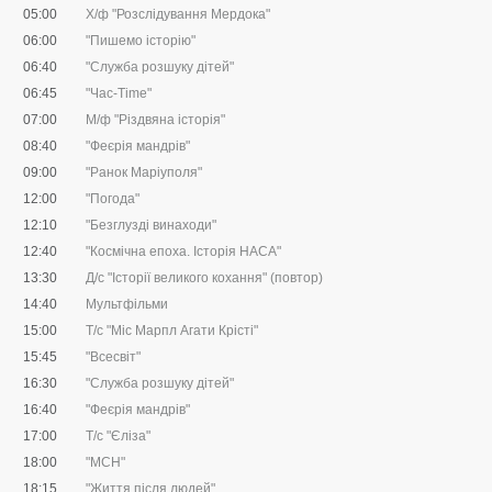
05:00
Х/ф "Розслідування Мердока"
06:00
"Пишемо історію"
06:40
"Служба розшуку дітей"
06:45
"Час-Time"
07:00
М/ф "Різдвяна історія"
08:40
"Феєрія мандрів"
09:00
"Ранок Маріуполя"
12:00
"Погода"
12:10
"Безглузді винаходи"
12:40
"Космічна епоха. Історія НАСА"
13:30
Д/с "Історії великого кохання" (повтор)
14:40
Мультфільми
15:00
Т/с "Міс Марпл Агати Крісті"
15:45
"Всесвіт"
16:30
"Служба розшуку дітей"
16:40
"Феєрія мандрів"
17:00
Т/с "Єліза"
18:00
"МСН"
18:15
"Життя після людей"