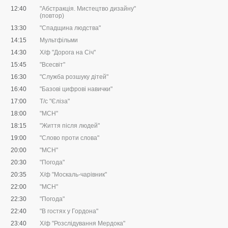
12:40
"Абстракція. Мистецтво дизайну"
(повтор)
13:30
"Спадщина людства"
14:15
Мультфільми
14:30
Х/ф "Дорога на Січ"
15:45
"Всесвіт"
16:30
"Служба розшуку дітей"
16:40
"Базові цифрові навички"
17:00
Т/с "Єліза"
18:00
"МСН"
18:15
"Життя після людей"
19:00
"Слово проти слова"
20:00
"МСН"
20:30
"Погода"
20:35
Х/ф "Москаль-чарівник"
22:00
"МСН"
22:30
"Погода"
22:40
"В гостях у Гордона"
23:40
Х/ф "Розслідування Мердока"