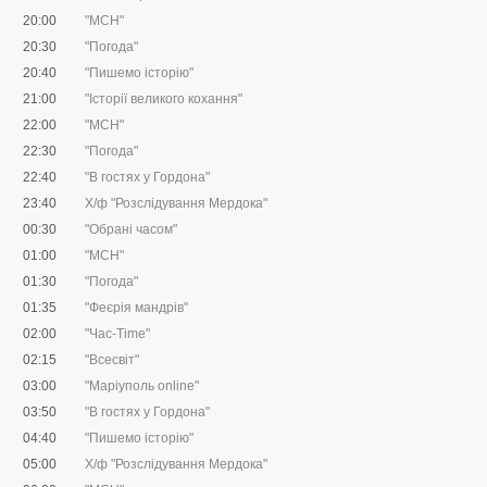
20:00
"МСН"
20:30
"Погода"
20:40
"Пишемо історію"
21:00
"Історії великого кохання"
22:00
"МСН"
22:30
"Погода"
22:40
"В гостях у Гордона"
23:40
Х/ф "Розслідування Мердока"
00:30
"Обрані часом"
01:00
"МСН"
01:30
"Погода"
01:35
"Феєрія мандрів"
02:00
"Час-Time"
02:15
"Всесвіт"
03:00
"Маріуполь online"
03:50
"В гостях у Гордона"
04:40
"Пишемо історію"
05:00
Х/ф "Розслідування Мердока"