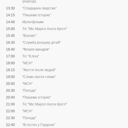
(повтор)
13:30
"Спадщина людства"
14:15
"Пишемо історію"
14:40
Мультфільми
15:00
Т/с "Міс Марпл Агати Крісті"
15:45
"Всесвіт"
16:30
"Служба розшуку дітей"
16:40
"Феєрія мандрів"
17:00
Т/с "Єліза"
18:00
"МСН"
18:15
"Життя після людей"
19:00
"Слово проти слова"
20:00
"МСН"
20:30
"Погода"
20:40
"Пишемо історію"
21:00
Т/с "Міс Марпл Агати Крісті"
22:00
"МСН"
22:30
"Погода"
22:40
"В гостях у Гордона"