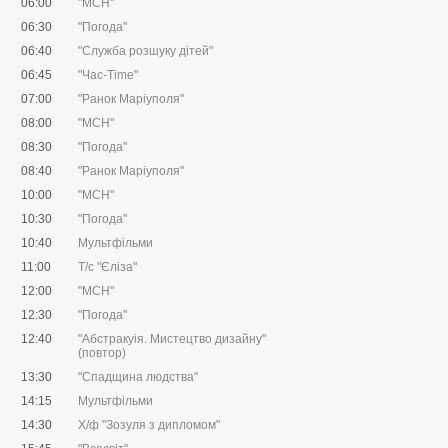
06:00
"МСН"
06:30
"Погода"
06:40
"Служба розшуку дітей"
06:45
"Час-Time"
07:00
"Ранок Маріуполя"
08:00
"МСН"
08:30
"Погода"
08:40
"Ранок Маріуполя"
10:00
"МСН"
10:30
"Погода"
10:40
Мультфільми
11:00
Т/с "Єліза"
12:00
"МСН"
12:30
"Погода"
12:40
"Абстракуія. Мистецтво дизайну"
(повтор)
13:30
"Спадщина людства"
14:15
Мультфільми
14:30
Х/ф "Зозуля з дипломом"