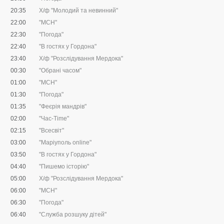
20:35
Х/ф "Молодий та невинний"
22:00
"МСН"
22:30
"Погода"
22:40
"В гостях у Гордона"
23:40
Х/ф "Розслідування Мердока"
00:30
"Обрані часом"
01:00
"МСН"
01:30
"Погода"
01:35
"Феєрія мандрів"
02:00
"Час-Time"
02:15
"Всесвіт"
03:00
"Маріуполь online"
03:50
"В гостях у Гордона"
04:40
"Пишемо історію"
05:00
Х/ф "Розслідування Мердока"
06:00
"МСН"
06:30
"Погода"
06:40
"Служба розшуку дітей"