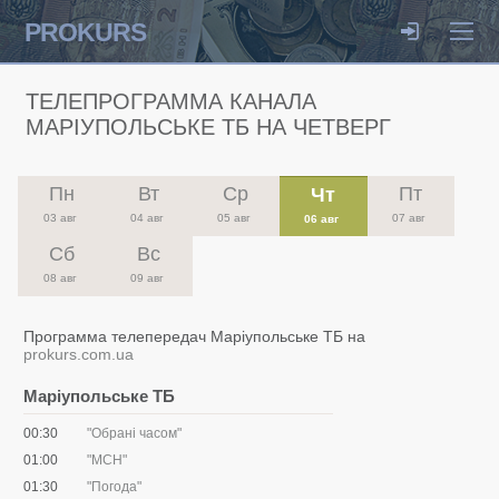
PROKURS
ТЕЛЕПРОГРАММА КАНАЛА
МАРІУПОЛЬСЬКЕ ТБ НА ЧЕТВЕРГ
Пн
Вт
Ср
Пт
Чт
03 авг
04 авг
05 авг
07 авг
06 авг
Сб
Вс
08 авг
09 авг
Программа телепередач Маріупольське ТБ на
prokurs.com.ua
Маріупольське ТБ
00:30
"Обрані часом"
01:00
"МСН"
01:30
"Погода"