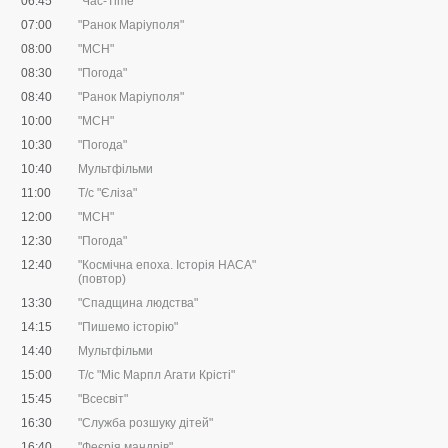
06:45
"Час-Time"
07:00
"Ранок Маріуполя"
08:00
"МСН"
08:30
"Погода"
08:40
"Ранок Маріуполя"
10:00
"МСН"
10:30
"Погода"
10:40
Мультфільми
11:00
Т/с "Єліза"
12:00
"МСН"
12:30
"Погода"
12:40
"Космічна епоха. Історія НАСА"
(повтор)
13:30
"Спадщина людства"
14:15
"Пишемо історію"
14:40
Мультфільми
15:00
Т/с "Міс Марпл Агати Крісті"
15:45
"Всесвіт"
16:30
"Служба розшуку дітей"
16:40
"Феєрія мандрів"