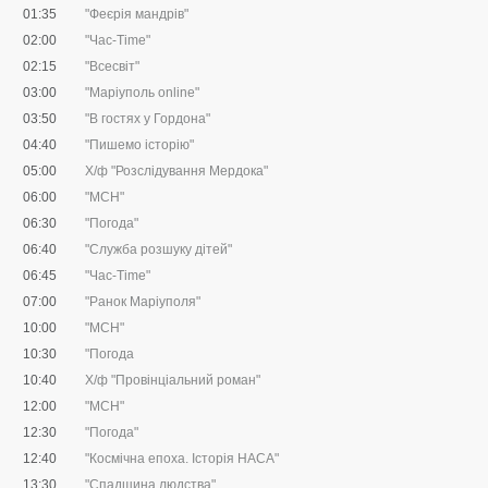
01:35
"Феєрія мандрів"
02:00
"Час-Time"
02:15
"Всесвіт"
03:00
"Маріуполь online"
03:50
"В гостях у Гордона"
04:40
"Пишемо історію"
05:00
Х/ф "Розслідування Мердока"
06:00
"МСН"
06:30
"Погода"
06:40
"Служба розшуку дітей"
06:45
"Час-Time"
07:00
"Ранок Маріуполя"
10:00
"МСН"
10:30
"Погода
10:40
Х/ф "Провінціальний роман"
12:00
"МСН"
12:30
"Погода"
12:40
"Космічна епоха. Історія НАСА"
13:30
"Спадщина людства"