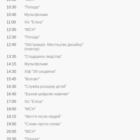
10:30
"Погода"
10:40
Мультфільми
11:00
Х/с "Єліза"
12:00
"МСН"
12:30
"Погода"
12:40
"Абстракція. Мистецтво дизайну"
(повтор)
13:30
"Спадщина людства"
14:15
Мультфільми
14:30
Х/ф "39 сходинок"
15:45
"Всесвіт"
16:30
"Служба розшуку дітей"
16:40
"Базові цифрові навички"
17:00
Х/с "Єліза"
18:00
"МСН"
18:15
"Життя після людей"
19:00
"Слово проти слова"
20:00
"МСН"
20:30
"Погода"