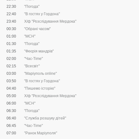
22:30
"Погода"
22:40
"В гостях у Гордона"
23:40
Х/ф "Розслідування Мердока"
00:30
"Обрані часом"
01:00
"МСН"
01:30
"Погода"
01:35
"Феєрія мандрів"
02:00
"Час-Time"
02:15
"Всесвіт"
03:00
"Маріуполь online"
03:50
"В гостях у Гордона"
04:40
"Пишемо історію"
05:00
Х/ф "Розслідування Мердока"
06:00
"МСН"
06:30
"Погода"
06:40
"Служба розшуку дітей"
06:45
"Час-Time"
07:00
"Ранок Маріуполя"