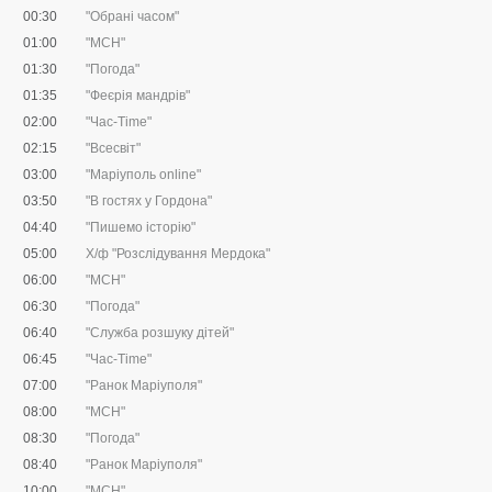
00:30
"Обрані часом"
01:00
"МСН"
01:30
"Погода"
01:35
"Феєрія мандрів"
02:00
"Час-Time"
02:15
"Всесвіт"
03:00
"Маріуполь online"
03:50
"В гостях у Гордона"
04:40
"Пишемо історію"
05:00
Х/ф "Розслідування Мердока"
06:00
"МСН"
06:30
"Погода"
06:40
"Служба розшуку дітей"
06:45
"Час-Time"
07:00
"Ранок Маріуполя"
08:00
"МСН"
08:30
"Погода"
08:40
"Ранок Маріуполя"
10:00
"МСН"