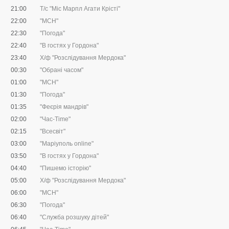
21:00
Т/с "Міс Марпл Агати Крісті"
22:00
"МСН"
22:30
"Погода"
22:40
"В гостях у Гордона"
23:40
Х/ф "Розслідування Мердока"
00:30
"Обрані часом"
01:00
"МСН"
01:30
"Погода"
01:35
"Феєрія мандрів"
02:00
"Час-Time"
02:15
"Всесвіт"
03:00
"Маріуполь online"
03:50
"В гостях у Гордона"
04:40
"Пишемо історію"
05:00
Х/ф "Розслідування Мердока"
06:00
"МСН"
06:30
"Погода"
06:40
"Служба розшуку дітей"