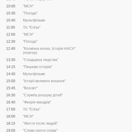
10:00
"МСН"
10:30
"Погода"
10:40
Мультфільми
11:00
Т/с "Єліза"
12:00
"МСН"
12:30
"Погода"
12:40
"Космічна епоха. Історія НАСА"
(повтор)
13:30
"Спадщина людства"
14:15
"Пишемо історію"
14:40
Мультфільми
15:00
"Історії великого кохання"
15:45
"Всесвіт"
16:30
"Служба розшуку дітей"
16:40
"Феєрія мандрів"
17:00
Т/с "Єліза"
18:00
"МСН"
18:15
"Життя після людей"
19:00
"Слово проти слова"