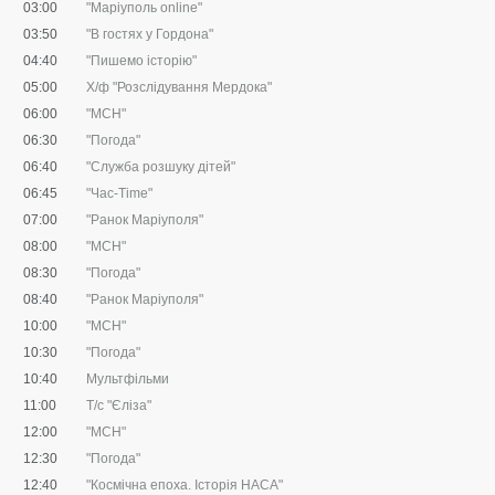
03:00
"Маріуполь online"
03:50
"В гостях у Гордона"
04:40
"Пишемо історію"
05:00
Х/ф "Розслідування Мердока"
06:00
"МСН"
06:30
"Погода"
06:40
"Служба розшуку дітей"
06:45
"Час-Time"
07:00
"Ранок Маріуполя"
08:00
"МСН"
08:30
"Погода"
08:40
"Ранок Маріуполя"
10:00
"МСН"
10:30
"Погода"
10:40
Мультфільми
11:00
Т/с "Єліза"
12:00
"МСН"
12:30
"Погода"
12:40
"Космічна епоха. Історія НАСА"