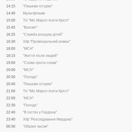
14:15
"Пишемо історію"
14:40
Мультфільми
15:00
Т/с "Міс Марпл Агати Крісті"
15:45
"Всесвіт"
16:25
"Служба розшуку дітей"
16:30
Х/ф "Провінціальний роман"
18:00
"МСН"
18:15
"Життя після людей"
19:00
"Слово проти слова"
20:00
"МСН"
20:30
"Погода"
20:40
"Пишемо історію"
21:00
Т/с "Міс Марпл Агати Крісті"
22:00
"МСН"
22:30
"Погода"
22:40
"В гостях у Гордона"
23:40
Х/ф "Розслідування Мердока"
00:30
"Обрані часом"