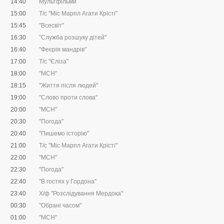
14:40
Мультфільми
15:00
Т/с "Міс Марпл Агати Крісті"
15:45
"Всесвіт"
16:30
"Служба розшуку дітей"
16:40
"Феєрія мандрів"
17:00
Т/с "Єліза"
18:00
"МСН"
18:15
"Життя після людей"
19:00
"Слово проти слова"
20:00
"МСН"
20:30
"Погода"
20:40
"Пишемо історію"
21:00
Т/с "Міс Марпл Агати Крісті"
22:00
"МСН"
22:30
"Погода"
22:40
"В гостях у Гордона"
23:40
Х/ф "Розслідування Мердока"
00:30
"Обрані часом"
01:00
"МСН"