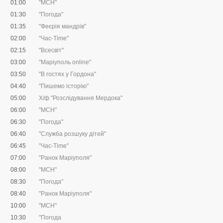
01:00
"МСН"
01:30
"Погода"
01:35
"Феєрія мандрів"
02:00
"Час-Time"
02:15
"Всесвіт"
03:00
"Маріуполь online"
03:50
"В гостях у Гордона"
04:40
"Пишемо історію"
05:00
Х/ф "Розслідування Мердока"
06:00
"МСН"
06:30
"Погода"
06:40
"Служба розшуку дітей"
06:45
"Час-Time"
07:00
"Ранок Маріуполя"
08:00
"МСН"
08:30
"Погода"
08:40
"Ранок Маріуполя"
10:00
"МСН"
10:30
"Погода