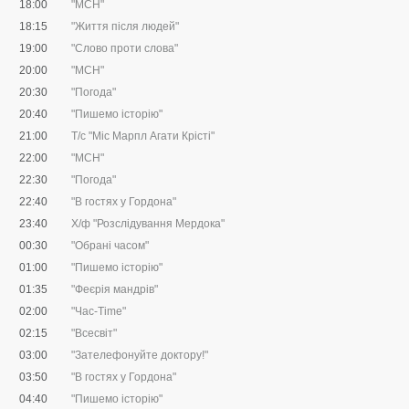
18:00
"МСН"
18:15
"Життя після людей"
19:00
"Слово проти слова"
20:00
"МСН"
20:30
"Погода"
20:40
"Пишемо історію"
21:00
Т/с "Міс Марпл Агати Крісті"
22:00
"МСН"
22:30
"Погода"
22:40
"В гостях у Гордона"
23:40
Х/ф "Розслідування Мердока"
00:30
"Обрані часом"
01:00
"Пишемо історію"
01:35
"Феєрія мандрів"
02:00
"Час-Time"
02:15
"Всесвіт"
03:00
"Зателефонуйте доктору!"
03:50
"В гостях у Гордона"
04:40
"Пишемо історію"