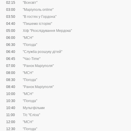
02:15
"Всесвіт"
03:00
"Маріуполь online"
03:50
"В гостях у Гордона"
04:40
"Пишемо історію"
05:00
Х/ф "Розслідування Мердока"
06:00
"МСН"
06:30
"Погода"
06:40
"Служба розшуку дітей"
06:45
"Час-Time"
07:00
"Ранок Маріуполя"
08:00
"МСН"
08:30
"Погода"
08:40
"Ранок Маріуполя"
10:00
"МСН"
10:30
"Погода"
10:40
Мультфільми
11:00
Т/с "Єліза"
12:00
"МСН"
12:30
"Погода"