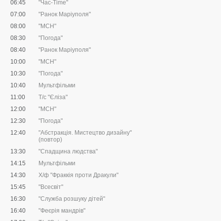
06:45
"Час-Time"
07:00
"Ранок Маріуполя"
08:00
"МСН"
08:30
"Погода"
08:40
"Ранок Маріуполя"
10:00
"МСН"
10:30
"Погода"
10:40
Мультфільми
11:00
Т/с "Єліза"
12:00
"МСН"
12:30
"Погода"
12:40
"Абстракція. Мистецтво дизайну"
(повтор)
13:30
"Спадщина людства"
14:15
Мультфільми
14:30
Х/ф "Фраккія проти Дракули"
15:45
"Всесвіт"
16:30
"Служба розшуку дітей"
16:40
"Феєрія мандрів"