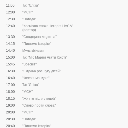
11:00
Т/с "Єліза"
12:00
"МСН"
12:30
"Погода"
12:40
"Космічна епоха. Історія НАСА"
(повтор)
13:30
"Спадщина людства"
14:15
"Пишемо історію"
14:40
Мультфільми
15:00
Т/с "Міс Марпл Агати Крісті"
15:45
"Всесвіт"
16:30
"Служба розшуку дітей"
16:40
"Феєрія мандрів"
17:00
Т/с "Єліза"
18:00
"МСН"
18:15
"Життя після людей"
19:00
"Слово проти слова"
20:00
"МСН"
20:30
"Погода"
20:40
"Пишемо історію"