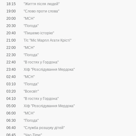
18:15
"Життя після людей"
19:00
"Слово проти слова"
20:00
"МСН"
20:30
"Погода"
20:40
"Пишемо історію"
21:00
Т/с "Міс Марпл Агати Крісті"
22:00
"МСН"
22:30
"Погода"
22:40
"В гостях у Гордона"
23:40
Х/ф "Розслідування Мердока"
02:40
"МСН"
03:10
"Погода"
03:20
"Всесвіт"
04:10
"В гостях у Гордона"
05:00
Х/ф "Розслідування Мердока"
06:00
"МСН"
06:30
"Погода"
06:40
"Служба розшуку дітей"
06:45
"Час-Time"