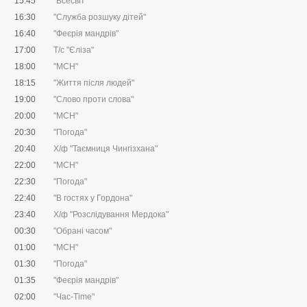
15:45
"Всесвіт"
16:30
"Служба розшуку дітей"
16:40
"Феєрія мандрів"
17:00
Т/с "Єліза"
18:00
"МСН"
18:15
"Життя після людей"
19:00
"Слово проти слова"
20:00
"МСН"
20:30
"Погода"
20:40
Х/ф "Таємниця Чингізхана"
22:00
"МСН"
22:30
"Погода"
22:40
"В гостях у Гордона"
23:40
Х/ф "Розслідування Мердока"
00:30
"Обрані часом"
01:00
"МСН"
01:30
"Погода"
01:35
"Феєрія мандрів"
02:00
"Час-Time"