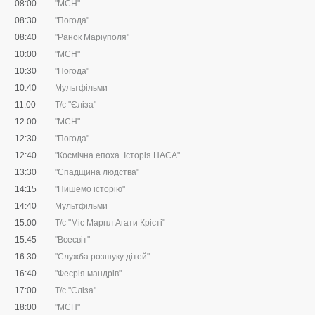
08:00
"МСН"
08:30
"Погода"
08:40
"Ранок Маріуполя"
10:00
"МСН"
10:30
"Погода"
10:40
Мультфільми
11:00
Т/с "Єліза"
12:00
"МСН"
12:30
"Погода"
12:40
"Космічна епоха. Історія НАСА"
13:30
"Спадщина людства"
14:15
"Пишемо історію"
14:40
Мультфільми
15:00
Т/с "Міс Марпл Агати Крісті"
15:45
"Всесвіт"
16:30
"Служба розшуку дітей"
16:40
"Феєрія мандрів"
17:00
Т/с "Єліза"
18:00
"МСН"