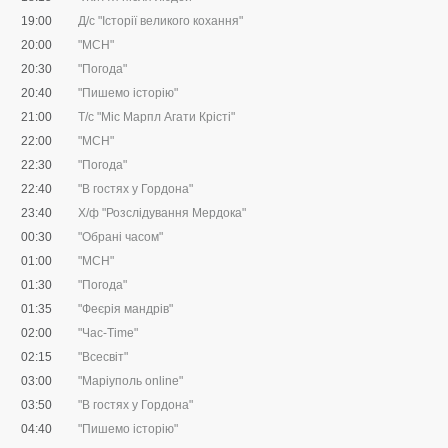
19:00
Д/с "Історії великого кохання"
20:00
"МСН"
20:30
"Погода"
20:40
"Пишемо історію"
21:00
Т/с "Міс Марпл Агати Крісті"
22:00
"МСН"
22:30
"Погода"
22:40
"В гостях у Гордона"
23:40
Х/ф "Розслідування Мердока"
00:30
"Обрані часом"
01:00
"МСН"
01:30
"Погода"
01:35
"Феєрія мандрів"
02:00
"Час-Time"
02:15
"Всесвіт"
03:00
"Маріуполь online"
03:50
"В гостях у Гордона"
04:40
"Пишемо історію"