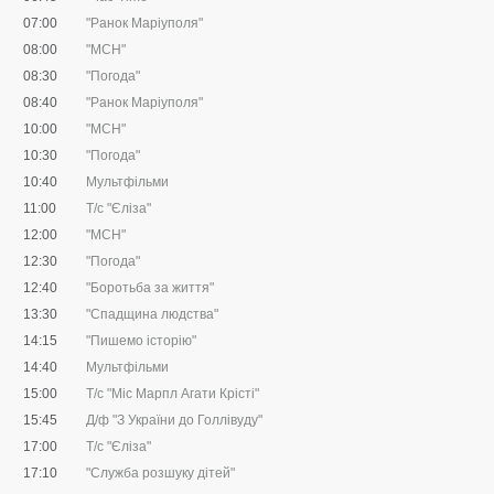
07:00
"Ранок Маріуполя"
08:00
"МСН"
08:30
"Погода"
08:40
"Ранок Маріуполя"
10:00
"МСН"
10:30
"Погода"
10:40
Мультфільми
11:00
Т/с "Єліза"
12:00
"МСН"
12:30
"Погода"
12:40
"Боротьба за життя"
13:30
"Спадщина людства"
14:15
"Пишемо історію"
14:40
Мультфільми
15:00
Т/с "Міс Марпл Агати Крісті"
15:45
Д/ф "З України до Голлівуду"
17:00
Т/с "Єліза"
17:10
"Служба розшуку дітей"