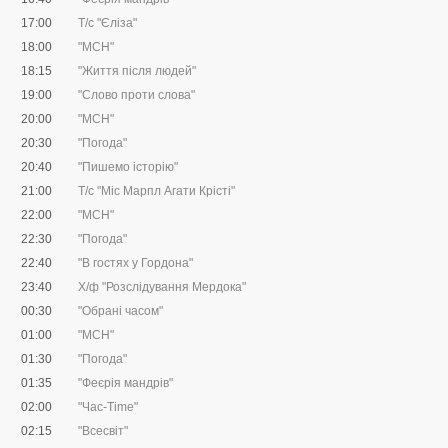
17:00
Т/с "Єліза"
18:00
"МСН"
18:15
"Життя після людей"
19:00
"Слово проти слова"
20:00
"МСН"
20:30
"Погода"
20:40
"Пишемо історію"
21:00
Т/с "Міс Марпл Агати Крісті"
22:00
"МСН"
22:30
"Погода"
22:40
"В гостях у Гордона"
23:40
Х/ф "Розслідування Мердока"
00:30
"Обрані часом"
01:00
"МСН"
01:30
"Погода"
01:35
"Феєрія мандрів"
02:00
"Час-Time"
02:15
"Всесвіт"