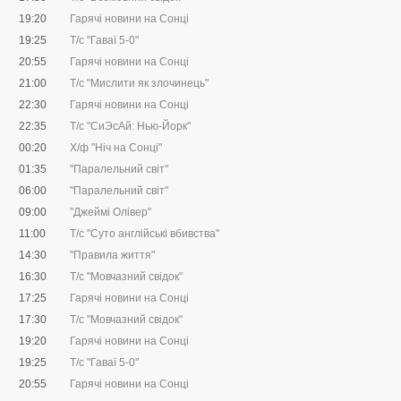
19:20
Гарячі новини на Сонці
19:25
Т/с "Гаваї 5-0"
20:55
Гарячі новини на Сонці
21:00
Т/с "Мислити як злочинець"
22:30
Гарячі новини на Сонці
22:35
Т/с "СиЭсАй: Нью-Йорк"
00:20
Х/ф "Ніч на Сонці"
01:35
"Паралельний світ"
06:00
"Паралельний світ"
09:00
"Джеймі Олівер"
11:00
Т/с "Суто англійські вбивства"
14:30
"Правила життя"
16:30
Т/с "Мовчазний свідок"
17:25
Гарячі новини на Сонці
17:30
Т/с "Мовчазний свідок"
19:20
Гарячі новини на Сонці
19:25
Т/с "Гаваї 5-0"
20:55
Гарячі новини на Сонці