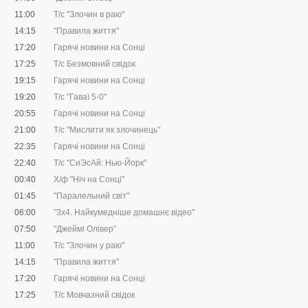
11:00
Т/с "Злочин в раю"
14:15
"Правила життя"
17:20
Гарячі новини на Сонці
17:25
Т/с Безмовний свідок
19:15
Гарячі новини на Сонці
19:20
Т/с "Гаваї 5-0"
20:55
Гарячі новини на Сонці
21:00
Т/с "Мислити як злочинець"
22:35
Гарячі новини на Сонці
22:40
Т/с "СиЭсАй: Нью-Йорк"
00:40
Х/ф "Ніч на Сонці"
01:45
"Паралельний світ"
06:00
"3х4. Найкумедніше домашнє відео"
07:50
"Джеймі Олівер"
11:00
Т/с "Злочин у раю"
14:15
"Правила життя"
17:20
Гарячі новини на Сонці
17:25
Т/с Мовчазний свідок