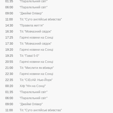
01:35
"Паралельний світ"
06:00
"Паралельний світ"
09:00
"Джеймі Олівер"
11:00
Т/с "Суто англійські вбивства"
14:30
"Правила життя"
16:30
Т/с "Мовчазний свідок"
17:25
Гарячі новини на Сонці
17:30
Т/с "Мовчазний свідок"
19:20
Гарячі новини на Сонці
19:25
Т/с "Гаваї 5-0"
20:55
Гарячі новини на Сонці
21:00
Т/с "Мислити як вбивця"
22:30
Гарячі новини на Сонці
22:35
Т/с "CіЕсАй: Нью-Йорк"
00:20
Х/ф "Ніч на Сонці"
01:35
"Паралельний світ"
06:00
"Паралельний світ"
09:00
"Джеймі Олівер"
11:00
Т/с "Суто англійські вбивства"