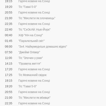
19:15
Гарячі новини на Сонці
19:20
Т/с "Гаваї 5-0"
20:55
Гарячі новини на Сонці
21:00
Т/с "Мислити як злочинець"
22:35
Гарячі новини на Сонці
22:40
Т/с "СиЭсАй: Нью-Йорк"
00:40
Х/ф "Ніч на Сонці"
01:45
"Паралельний світ"
06:00
"3х4. Найкумедніше домашнє відео"
07:50
"Джеймі Олівер"
11:00
Т/с "Злочин у раю"
14:15
"Правила життя"
17:20
Гарячі новини на Сонці
17:25
Т/с Мовчазний свідок
19:15
Гарячі новини на Сонці
19:20
Т/с "Гаваї 5-0"
20:55
Гарячі новини на Сонці
21:00
Т/с "Мислити як вбивця"
22:35
Гарячі новини на Сонці