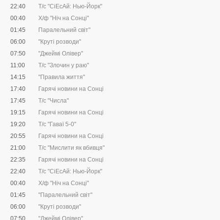
22:40
Т/с "CіЕсАй: Нью-Йорк"
00:40
Х/ф "Ніч на Сонці"
01:45
Паралельний світ"
06:00
"Круті розводи"
07:50
"Джеймі Олівер"
11:00
Т/с "Злочин у раю"
14:15
"Правила життя"
17:40
Гарячі новини на Сонці
17:45
Т/с "Числа"
19:15
Гарячі новини на Сонці
19:20
Т/с "Гаваї 5-0"
20:55
Гарячі новини на Сонці
21:00
Т/с "Мислити як вбивця"
22:35
Гарячі новини на Сонці
22:40
Т/с "CіЕсАй: Нью-Йорк"
00:40
Х/ф "Ніч на Сонці"
01:45
"Паралельний світ"
06:00
"Круті розводи"
07:50
"Джеймі Олівер"