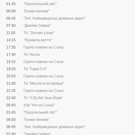
01:45
"Паралельний світ"
06:00
"Еники-беники"
06:45
"3х4. Найкумедніше домашнє відео"
07:40
"Джеймі Олівер"
11:00
Т/с "Злочин у раю"
14:15
"Правила життя"
17:35
Гарячі новини на Сонці
17:40
Т/с Числа
19:15
Гарячі новини на Сонці
19:20
Т/с "Гаваї 5-0"
20:55
Гарячі новини на Сонці
21:00
Т/с "Мислити як вбивця"
22:35
Гарячі новини на Сонці
22:40
Т/с "CіЕсАй: Нью-Йорк"
00:40
Х/ф "Ніч на Сонці"
01:45
"Паралельний світ"
06:00
"Еники-беники"
06:45
"3х4. Найкумедніше домашнє відео"
07:40
"Джеймі Олівер"