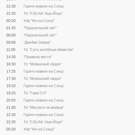
22:30
Гарячі новини на Сонці
22:35
Т/с "CіЕсАй: Нью-Йорк"
00:20
Х/ф "Ніч на Сонці"
01:35
"Паралельний світ"
06:00
"Паралельний світ"
09:00
"Джеймі Олівер"
11:00
Т/с "Суто англійські вбивства"
14:30
"Правила життя"
16:30
Т/с "Мовчазний свідок"
17:25
Гарячі новини на Сонці
17:30
Т/с "Мовчазний свідок"
19:20
Гарячі новини на Сонці
19:25
Т/с "Гаваї 5-0"
20:55
Гарячі новини на Сонці
21:00
Т/с "Мислити як вбивця"
22:30
Гарячі новини на Сонці
22:35
Т/с "CіЕсАй: Нью-Йорк"
00:20
Х/ф "Ніч на Сонці"