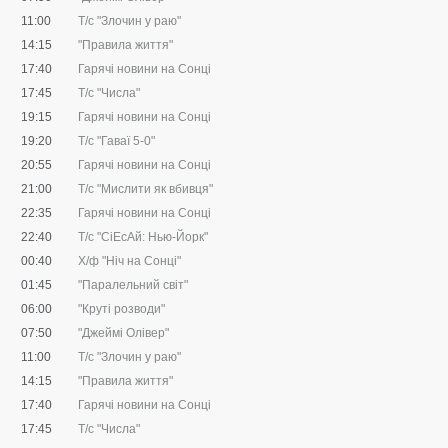
11:00
Т/с "Злочин у раю"
14:15
"Правила життя"
17:40
Гарячі новини на Сонці
17:45
Т/с "Числа"
19:15
Гарячі новини на Сонці
19:20
Т/с "Гаваї 5-0"
20:55
Гарячі новини на Сонці
21:00
Т/с "Мислити як вбивця"
22:35
Гарячі новини на Сонці
22:40
Т/с "CіЕсАй: Нью-Йорк"
00:40
Х/ф "Ніч на Сонці"
01:45
"Паралельний світ"
06:00
"Круті розводи"
07:50
"Джеймі Олівер"
11:00
Т/с "Злочин у раю"
14:15
"Правила життя"
17:40
Гарячі новини на Сонці
17:45
Т/с "Числа"