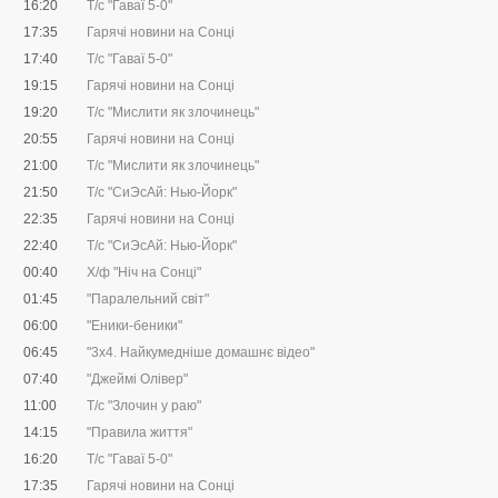
16:20
Т/с "Гаваї 5-0"
17:35
Гарячі новини на Сонці
17:40
Т/с "Гаваї 5-0"
19:15
Гарячі новини на Сонці
19:20
Т/с "Мислити як злочинець"
20:55
Гарячі новини на Сонці
21:00
Т/с "Мислити як злочинець"
21:50
Т/с "СиЭсАй: Нью-Йорк"
22:35
Гарячі новини на Сонці
22:40
Т/с "СиЭсАй: Нью-Йорк"
00:40
Х/ф "Ніч на Сонці"
01:45
"Паралельний світ"
06:00
"Еники-беники"
06:45
"3х4. Найкумедніше домашнє відео"
07:40
"Джеймі Олівер"
11:00
Т/с "Злочин у раю"
14:15
"Правила життя"
16:20
Т/с "Гаваї 5-0"
17:35
Гарячі новини на Сонці