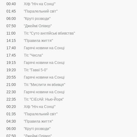
00:40
Х/ф "Ніч на Сонці"
01:45
"Паралельний світ"
06:00
"Круті розводи"
07:50
"Джеймі Олівер"
11:00
Т/с "Суто англійські вбивства"
14:15
"Правила життя"
17:40
Гарячі новини на Сонці
17:45
Т/с "Числа"
19:15
Гарячі новини на Сонці
19:20
Т/с "Гаваї 5-0"
20:55
Гарячі новини на Сонці
21:00
Т/с "Мислити як вбивця"
22:30
Гарячі новини на Сонці
22:35
Т/с "CіЕсАй: Нью-Йорк"
00:20
Х/ф "Ніч на Сонці"
01:35
"Паралельний світ"
04:30
"Правила життя"
06:00
"Круті розводи"
07:50
"Джеймі Олівер"