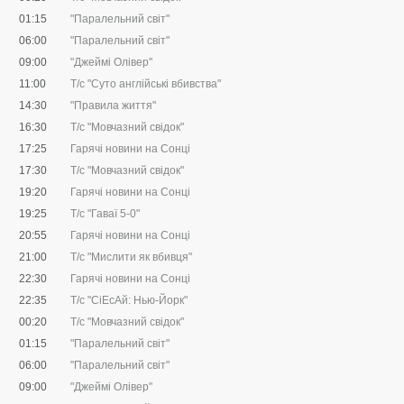
01:15
"Паралельний світ"
06:00
"Паралельний світ"
09:00
"Джеймі Олівер"
11:00
Т/с "Суто англійські вбивства"
14:30
"Правила життя"
16:30
Т/с "Мовчазний свідок"
17:25
Гарячі новини на Сонці
17:30
Т/с "Мовчазний свідок"
19:20
Гарячі новини на Сонці
19:25
Т/с "Гаваї 5-0"
20:55
Гарячі новини на Сонці
21:00
Т/с "Мислити як вбивця"
22:30
Гарячі новини на Сонці
22:35
Т/с "CіЕсАй: Нью-Йорк"
00:20
Т/с "Мовчазний свідок"
01:15
"Паралельний світ"
06:00
"Паралельний світ"
09:00
"Джеймі Олівер"