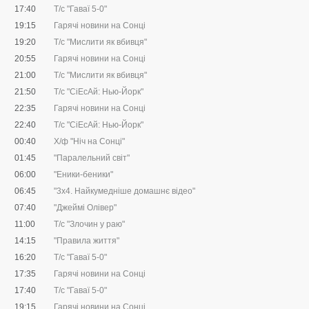
17:40
Т/с "Гаваї 5-0"
19:15
Гарячі новини на Сонці
19:20
Т/с "Мислити як вбивця"
20:55
Гарячі новини на Сонці
21:00
Т/с "Мислити як вбивця"
21:50
Т/с "CіЕсАй: Нью-Йорк"
22:35
Гарячі новини на Сонці
22:40
Т/с "CіЕсАй: Нью-Йорк"
00:40
Х/ф "Ніч на Сонці"
01:45
"Паралельний світ"
06:00
"Еники-беники"
06:45
"3х4. Найкумедніше домашнє відео"
07:40
"Джеймі Олівер"
11:00
Т/с "Злочин у раю"
14:15
"Правила життя"
16:20
Т/с "Гаваї 5-0"
17:35
Гарячі новини на Сонці
17:40
Т/с "Гаваї 5-0"
19:15
Гарячі новини на Сонці