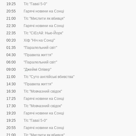
19:25
Т/с "Гаваї 5-0"
20:55
Гарячі новини на Сонці
21:00
Т/с "Мислити як вбивця"
22:30
Гарячі новини на Сонці
22:35
Т/с "CіЕсАй: Нью-Йорк"
00:20
Х/ф "Ніч на Сонці"
01:35
"Паралельний світ"
04:30
"Правила життя"
06:00
"Паралельний світ"
09:00
"Джеймі Олівер"
11:00
Т/с "Суто англійські вбивства"
14:30
"Правила життя"
16:30
Т/с "Мовчазний свідок"
17:25
Гарячі новини на Сонці
17:30
Т/с "Мовчазний свідок"
19:20
Гарячі новини на Сонці
19:25
Т/с "Гаваї 5-0"
20:55
Гарячі новини на Сонці
21:00
Т/с "Мислити як вбивця"