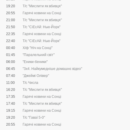
19:20
Т/с "Мислити як вбивця"
20:55
Гарячі новини на Сонці
21:00
Т/с "Мислити як вбивця"
21:50
Т/с "CіЕсАй: Нью-Йорк"
22:35
Гарячі новини на Сонці
22:40
Т/с "CіЕсАй: Нью-Йорк"
00:40
Х/ф "Ніч на Сонці"
01:45
"Паралельний світ"
06:00
"Еники-беники"
06:45
"3х4. Найкумедніше домашнє відео"
07:40
"Джеймі Олівер"
11:00
Т/с Числа
16:20
Т/с "Мислити як вбивця"
17:35
Гарячі новини на Сонці
17:40
Т/с "Мислити як вбивця"
19:15
Гарячі новини на Сонці
19:20
Т/с "Гаваї 5-0"
20:55
Гарячі новини на Сонці