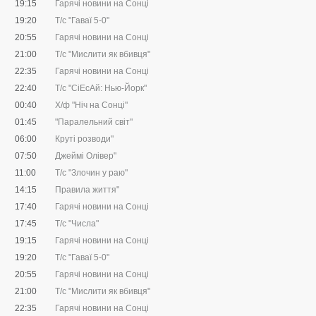
19:15
Гарячі новини на Сонці
19:20
Т/с "Гаваї 5-0"
20:55
Гарячі новини на Сонці
21:00
Т/с "Мислити як вбивця"
22:35
Гарячі новини на Сонці
22:40
Т/с "CіЕсАй: Нью-Йорк"
00:40
Х/ф "Ніч на Сонці"
01:45
"Паралельний світ"
06:00
Круті розводи"
07:50
Джеймі Олівер"
11:00
Т/с "Злочин у раю"
14:15
Правила життя"
17:40
Гарячі новини на Сонці
17:45
Т/с "Числа"
19:15
Гарячі новини на Сонці
19:20
Т/с "Гаваї 5-0"
20:55
Гарячі новини на Сонці
21:00
Т/с "Мислити як вбивця"
22:35
Гарячі новини на Сонці