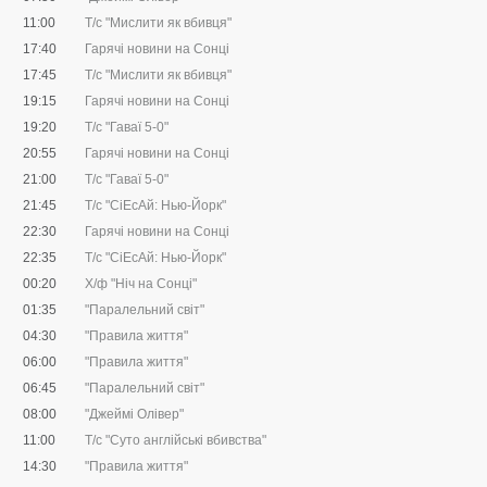
11:00
Т/с "Мислити як вбивця"
17:40
Гарячі новини на Сонці
17:45
Т/с "Мислити як вбивця"
19:15
Гарячі новини на Сонці
19:20
Т/с "Гаваї 5-0"
20:55
Гарячі новини на Сонці
21:00
Т/с "Гаваї 5-0"
21:45
Т/с "CіЕсАй: Нью-Йорк"
22:30
Гарячі новини на Сонці
22:35
Т/с "CіЕсАй: Нью-Йорк"
00:20
Х/ф "Ніч на Сонці"
01:35
"Паралельний світ"
04:30
"Правила життя"
06:00
"Правила життя"
06:45
"Паралельний світ"
08:00
"Джеймі Олівер"
11:00
Т/с "Суто англійські вбивства"
14:30
"Правила життя"