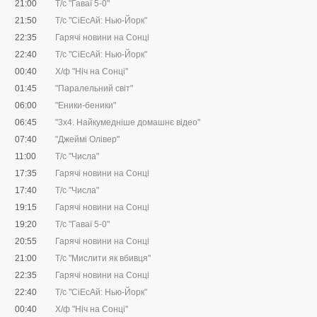
21:00
Т/с "Гаваї 5-0"
21:50
Т/с "CіЕсАй: Нью-Йорк"
22:35
Гарячі новини на Сонці
22:40
Т/с "CіЕсАй: Нью-Йорк"
00:40
Х/ф "Ніч на Сонці"
01:45
"Паралельний світ"
06:00
"Еники-беники"
06:45
"3х4. Найкумедніше домашнє відео"
07:40
"Джеймі Олівер"
11:00
Т/с "Числа"
17:35
Гарячі новини на Сонці
17:40
Т/с "Числа"
19:15
Гарячі новини на Сонці
19:20
Т/с "Гаваї 5-0"
20:55
Гарячі новини на Сонці
21:00
Т/с "Мислити як вбивця"
22:35
Гарячі новини на Сонці
22:40
Т/с "CіЕсАй: Нью-Йорк"
00:40
Х/ф "Ніч на Сонці"