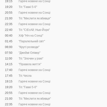
19:15
Гарячі новини на Сонці
19:20
Т/с "Гаваї 5-0"
20:55
Гарячі новини на Сонці
21:00
Т/с "Мислити як вбивця"
22:35
Гарячі новини на Сонці
22:40
Т/с "CіЕсАй: Нью-Йорк"
00:40
Х/ф "Ніч на Сонці"
01:45
"Паралельний світ"
06:00
"Круті розводи"
07:50
"Джеймі Олівер"
11:00
Т/с "Злочин у раю"
14:15
"Правила життя"
17:40
Гарячі новини на Сонці
17:45
Т/с Числа
19:15
Гарячі новини на Сонці
19:20
Т/с "Гаваї 5-0"
20:55
Гарячі новини на Сонці
21:00
Т/с "Мислити як вбивця"
22:35
Гарячі новини на Сонці