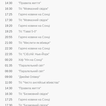
14:30
"Правила життя"
16:30
Т/с "Мовчазний свідок"
17:25
Гарячі новини на Сонці
17:30
Т/с "Мовчазний свідок"
19:20
Гарячі новини на Сонці
19:25
Т/с "Гаваї 5-0"
20:55
Гарячі новини на Сонці
21:00
Т/с "Мислити як вбивця"
22:30
Гарячі новини на Сонці
22:35
Т/с "CіЕсАй: Нью-Йорк"
00:20
Х/ф "Ніч на Сонці"
01:35
"Паралельний світ"
06:00
"Паралельний світ"
09:00
"Джеймі Олівер"
11:00
Т/с "Чисто англійські вбивства"
14:30
"Правила життя"
16:30
Т/с "Безмовний свідок"
17:25
Гарячі новини на Сонці
17:30
Т/с "Безмовний свідок"