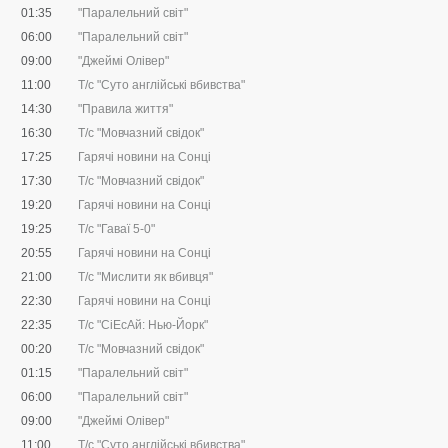
01:35
"Паралельний світ"
06:00
"Паралельний світ"
09:00
"Джеймі Олівер"
11:00
Т/с "Суто англійські вбивства"
14:30
"Правила життя"
16:30
Т/с "Мовчазний свідок"
17:25
Гарячі новини на Сонці
17:30
Т/с "Мовчазний свідок"
19:20
Гарячі новини на Сонці
19:25
Т/с "Гаваї 5-0"
20:55
Гарячі новини на Сонці
21:00
Т/с "Мислити як вбивця"
22:30
Гарячі новини на Сонці
22:35
Т/с "CіЕсАй: Нью-Йорк"
00:20
Т/с "Мовчазний свідок"
01:15
"Паралельний світ"
06:00
"Паралельний світ"
09:00
"Джеймі Олівер"
11:00
Т/с "Суто англійські вбивства"