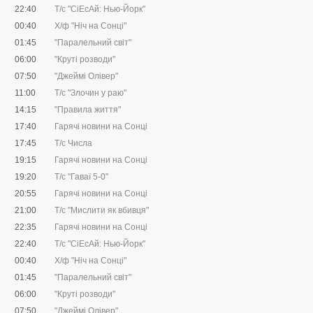
22:40
Т/с "CіЕсАй: Нью-Йорк"
00:40
Х/ф "Ніч на Сонці"
01:45
"Паралельний світ"
06:00
"Круті розводи"
07:50
"Джеймі Олівер"
11:00
Т/с "Злочин у раю"
14:15
"Правила життя"
17:40
Гарячі новини на Сонці
17:45
Т/с Числа
19:15
Гарячі новини на Сонці
19:20
Т/с "Гаваї 5-0"
20:55
Гарячі новини на Сонці
21:00
Т/с "Мислити як вбивця"
22:35
Гарячі новини на Сонці
22:40
Т/с "CіЕсАй: Нью-Йорк"
00:40
Х/ф "Ніч на Сонці"
01:45
"Паралельний світ"
06:00
"Круті розводи"
07:50
"Джеймі Олівер"