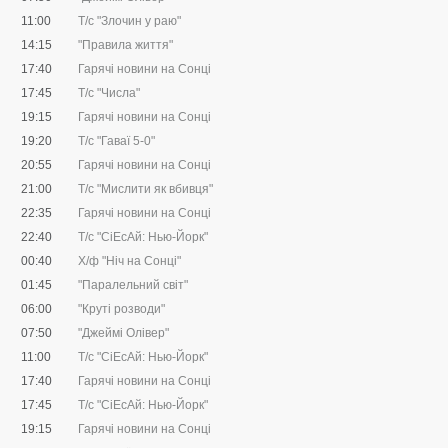
11:00
Т/с "Злочин у раю"
14:15
"Правила життя"
17:40
Гарячі новини на Сонці
17:45
Т/с "Числа"
19:15
Гарячі новини на Сонці
19:20
Т/с "Гаваї 5-0"
20:55
Гарячі новини на Сонці
21:00
Т/с "Мислити як вбивця"
22:35
Гарячі новини на Сонці
22:40
Т/с "CіЕсАй: Нью-Йорк"
00:40
Х/ф "Ніч на Сонці"
01:45
"Паралельний світ"
06:00
"Круті розводи"
07:50
"Джеймі Олівер"
11:00
Т/с "CіЕсАй: Нью-Йорк"
17:40
Гарячі новини на Сонці
17:45
Т/с "CіЕсАй: Нью-Йорк"
19:15
Гарячі новини на Сонці