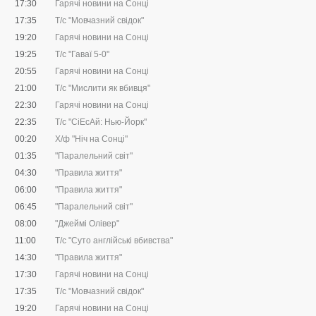
17:30
Гарячі новини на Сонці
17:35
Т/с "Мовчазний свідок"
19:20
Гарячі новини на Сонці
19:25
Т/с "Гаваї 5-0"
20:55
Гарячі новини на Сонці
21:00
Т/с "Мислити як вбивця"
22:30
Гарячі новини на Сонці
22:35
Т/с "CіЕсАй: Нью-Йорк"
00:20
Х/ф "Ніч на Сонці"
01:35
"Паралельний світ"
04:30
"Правила життя"
06:00
"Правила життя"
06:45
"Паралельний світ"
08:00
"Джеймі Олівер"
11:00
Т/с "Суто англійські вбивства"
14:30
"Правила життя"
17:30
Гарячі новини на Сонці
17:35
Т/с "Мовчазний свідок"
19:20
Гарячі новини на Сонці