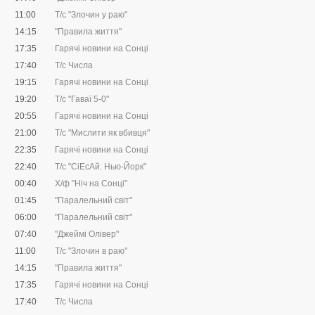
11:00
Т/с "Злочин у раю"
14:15
"Правила життя"
17:35
Гарячі новини на Сонці
17:40
Т/с Числа
19:15
Гарячі новини на Сонці
19:20
Т/с "Гаваї 5-0"
20:55
Гарячі новини на Сонці
21:00
Т/с "Мислити як вбивця"
22:35
Гарячі новини на Сонці
22:40
Т/с "CіЕсАй: Нью-Йорк"
00:40
Х/ф "Ніч на Сонці"
01:45
"Паралельний світ"
06:00
"Паралельний світ"
07:40
"Джеймі Олівер"
11:00
Т/с "Злочин в раю"
14:15
"Правила життя"
17:35
Гарячі новини на Сонці
17:40
Т/с Числа