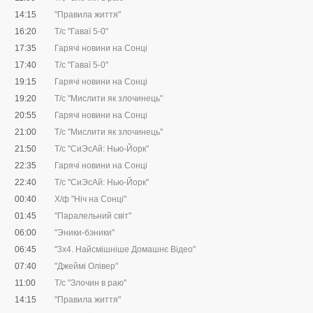
14:15
"Правила життя"
16:20
Т/с "Гаваї 5-0"
17:35
Гарячі новини на Сонці
17:40
Т/с "Гаваї 5-0"
19:15
Гарячі новини на Сонці
19:20
Т/с "Мислити як злочинець"
20:55
Гарячі новини на Сонці
21:00
Т/с "Мислити як злочинець"
21:50
Т/с "СиЭсАй: Нью-Йорк"
22:35
Гарячі новини на Сонці
22:40
Т/с "СиЭсАй: Нью-Йорк"
00:40
Х/ф "Ніч на Сонці"
01:45
"Паралельний світ"
06:00
"Эники-бэники"
06:45
"3х4. Найсмішніше Домашнє Відео"
07:40
"Джеймі Олівер"
11:00
Т/с "Злочин в раю"
14:15
"Правила життя"