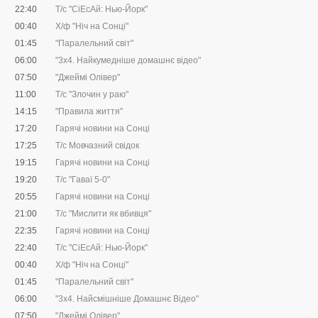
22:40
Т/с "CіЕсАй: Нью-Йорк"
00:40
Х/ф "Ніч на Сонці"
01:45
"Паралельний світ"
06:00
"3х4. Найкумедніше домашнє відео"
07:50
"Джеймі Олівер"
11:00
Т/с "Злочин у раю"
14:15
"Правила життя"
17:20
Гарячі новини на Сонці
17:25
Т/с Мовчазний свідок
19:15
Гарячі новини на Сонці
19:20
Т/с "Гаваї 5-0"
20:55
Гарячі новини на Сонці
21:00
Т/с "Мислити як вбивця"
22:35
Гарячі новини на Сонці
22:40
Т/с "CіЕсАй: Нью-Йорк"
00:40
Х/ф "Ніч на Сонці"
01:45
"Паралельний світ"
06:00
"3х4. Найсмішніше Домашнє Відео"
07:50
"Джеймі Олівер"