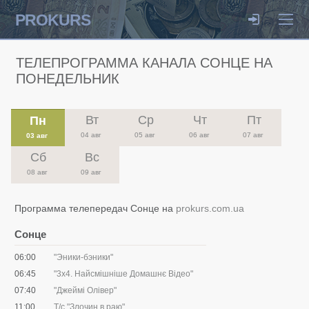
PROKURS
ТЕЛЕПРОГРАММА КАНАЛА СОНЦЕ НА
ПОНЕДЕЛЬНИК
Вт
Ср
Чт
Пт
Пн
04 авг
05 авг
06 авг
07 авг
03 авг
Сб
Вс
08 авг
09 авг
Программа телепередач Сонце на
prokurs.com.ua
Сонце
06:00
"Эники-бэники"
06:45
"3х4. Найсмішніше Домашнє Відео"
07:40
"Джеймі Олівер"
11:00
Т/с "Злочин в раю"