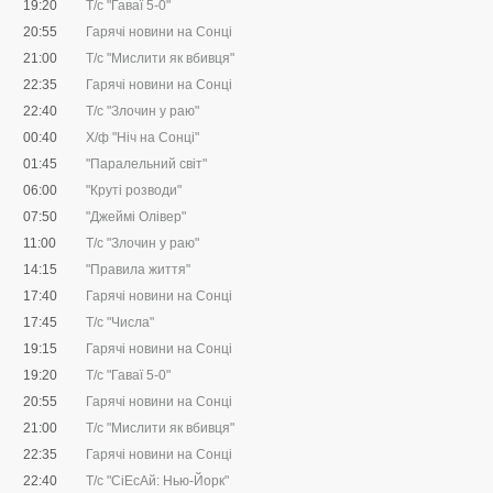
19:20
Т/с "Гаваї 5-0"
20:55
Гарячі новини на Сонці
21:00
Т/с "Мислити як вбивця"
22:35
Гарячі новини на Сонці
22:40
Т/с "Злочин у раю"
00:40
Х/ф "Ніч на Сонці"
01:45
"Паралельний світ"
06:00
"Круті розводи"
07:50
"Джеймі Олівер"
11:00
Т/с "Злочин у раю"
14:15
"Правила життя"
17:40
Гарячі новини на Сонці
17:45
Т/с "Числа"
19:15
Гарячі новини на Сонці
19:20
Т/с "Гаваї 5-0"
20:55
Гарячі новини на Сонці
21:00
Т/с "Мислити як вбивця"
22:35
Гарячі новини на Сонці
22:40
Т/с "CіЕсАй: Нью-Йорк"