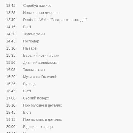
12:45
Спробуй наживо
13:25
Невичерпне джерело
13:40
Deutsche Welle: "Завтра вже сьогодні"
14:15
Вісті
14:30
Телемагазин
14:45
Господар
15:10
На варті
15:35
Веселий нотний стан
15:50
Дитячий калейдоскоп
16:05
Телемагазин
16:20
Музика на Галичині
16:35
Вулиця
16:45
Вісті
17:00
Сьомий поверх
18:10
Про головне в деталях
18:45
Вісті
19:15
Про головне в деталях
20:00
Від щирого серця