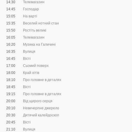
14:30
Телемагазин
14:45
Господар
15:05
На варті
15:35
Веселий нотний стан
15:50
Ростіть великі
16:05
Телемагазин
16:20
Музика на Галичині
16:35
Вулиця
16:45
Вісті
17:00
Сьомий поверх
18:00
Край хітів
18:10
Про головне в деталях
18:45
Вісті
19:15
Про головне в деталях
20:00
Від щирого серця
20:10
Невичерпне джерело
20:30
Дитячий калейдоскоп
20:45
Вісті
21:10
Вулиця