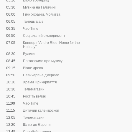
05:10
Вікно в Америку
05:30
Музика на Галичині
06:00
Гімн України. Молитва
06:05
Танець дідів
06:35
Час-Time
06:50
Соціальний експеримент
07:05
Концерт "Andre Rieu. Home for the
Holiday"
08:30
Вулиця
08:45
Поговоримо про музику
09:15
Вічне древо
09:50
Невичерпне джерело
10:10
Храми Прикарпаття
10:30
Телемагазин
10:45
Ростіть великі
11:00
Час-Time
11:15
Дитячий калейдоскоп
12:05
Телемагазин
12:20
Шлях до Європи
12:45
Спробуй наживо