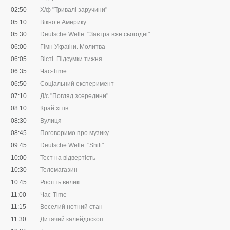
02:50
Х/ф "Тривалі заручини"
05:10
Вікно в Америку
05:30
Deutsche Welle: "Завтра вже сьогодні"
06:00
Гімн України. Молитва
06:05
Вісті. Підсумки тижня
06:35
Час-Time
06:50
Соціальний експеримент
07:10
Д/с "Погляд зсередини"
08:10
Край хітів
08:30
Вулиця
08:45
Поговоримо про музику
09:45
Deutsche Welle: "Shift"
10:00
Тест на відвертість
10:30
Телемагазин
10:45
Ростіть великі
11:00
Час-Time
11:15
Веселий нотний стан
11:30
Дитячий калейдоскоп