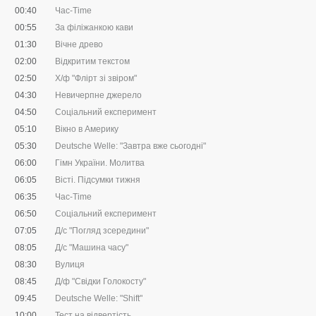
00:40
Час-Time
00:55
За філіжанкою кави
01:30
Вічне древо
02:00
Відкритим текстом
02:50
Х/ф "Флірт зі звіром"
04:30
Невичерпне джерело
04:50
Соціальний експеримент
05:10
Вікно в Америку
05:30
Deutsche Welle: "Завтра вже сьогодні"
06:00
Гімн України. Молитва
06:05
Вісті. Підсумки тижня
06:35
Час-Time
06:50
Соціальний експеримент
07:05
Д/с "Погляд зсередини"
08:05
Д/с "Машина часу"
08:30
Вулиця
08:45
Д/ф "Свідки Голокосту"
09:45
Deutsche Welle: "Shift"
10:00
Тест на відвертість