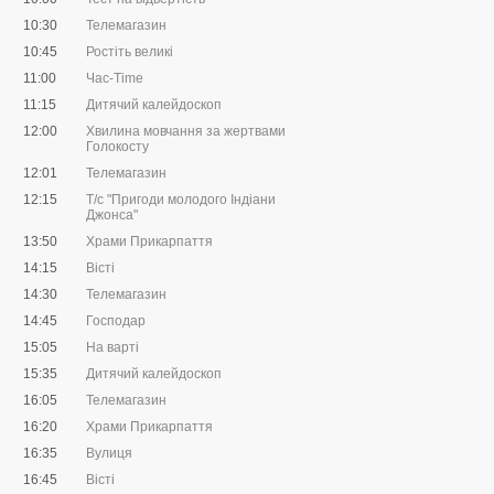
10:30
Телемагазин
10:45
Ростіть великі
11:00
Час-Time
11:15
Дитячий калейдоскоп
12:00
Хвилина мовчання за жертвами
Голокосту
12:01
Телемагазин
12:15
Т/с "Пригоди молодого Індіани
Джонса"
13:50
Храми Прикарпаття
14:15
Вісті
14:30
Телемагазин
14:45
Господар
15:05
На варті
15:35
Дитячий калейдоскоп
16:05
Телемагазин
16:20
Храми Прикарпаття
16:35
Вулиця
16:45
Вісті