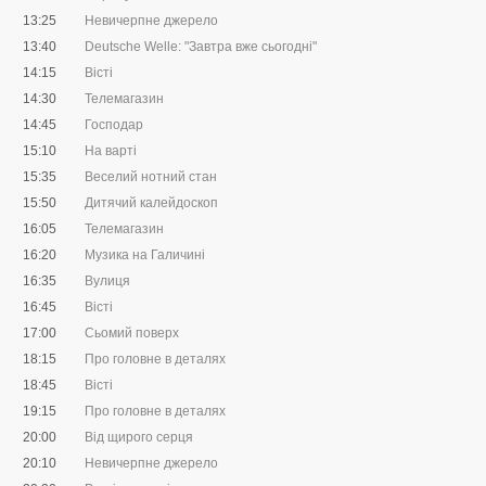
13:25
Невичерпне джерело
13:40
Deutsche Welle: "Завтра вже сьогодні"
14:15
Вісті
14:30
Телемагазин
14:45
Господар
15:10
На варті
15:35
Веселий нотний стан
15:50
Дитячий калейдоскоп
16:05
Телемагазин
16:20
Музика на Галичині
16:35
Вулиця
16:45
Вісті
17:00
Сьомий поверх
18:15
Про головне в деталях
18:45
Вісті
19:15
Про головне в деталях
20:00
Від щирого серця
20:10
Невичерпне джерело