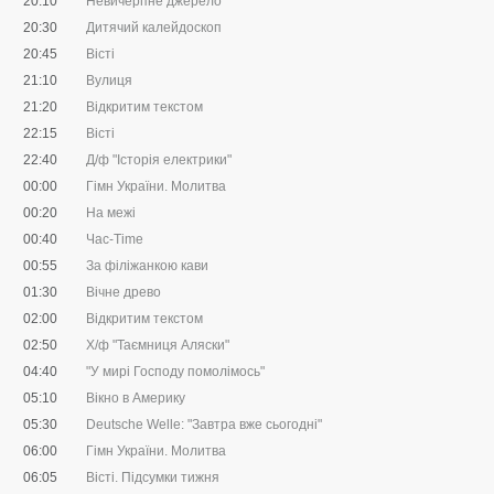
20:10
Невичерпне джерело
20:30
Дитячий калейдоскоп
20:45
Вісті
21:10
Вулиця
21:20
Відкритим текстом
22:15
Вісті
22:40
Д/ф "Історія електрики"
00:00
Гімн України. Молитва
00:20
На межі
00:40
Час-Time
00:55
За філіжанкою кави
01:30
Вічне древо
02:00
Відкритим текстом
02:50
Х/ф "Таємниця Аляски"
04:40
"У мирі Господу помолімось"
05:10
Вікно в Америку
05:30
Deutsche Welle: "Завтра вже сьогодні"
06:00
Гімн України. Молитва
06:05
Вісті. Підсумки тижня