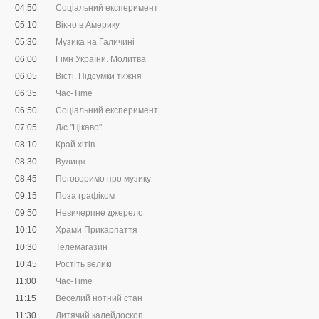
04:50
Соціальний експеримент
05:10
Вікно в Америку
05:30
Музика на Галичині
06:00
Гімн України. Молитва
06:05
Вісті. Підсумки тижня
06:35
Час-Time
06:50
Соціальний експеримент
07:05
Д/с "Цікаво"
08:10
Край хітів
08:30
Вулиця
08:45
Поговоримо про музику
09:15
Поза графіком
09:50
Невичерпне джерело
10:10
Храми Прикарпаття
10:30
Телемагазин
10:45
Ростіть великі
11:00
Час-Time
11:15
Веселий нотний стан
11:30
Дитячий калейдоскоп