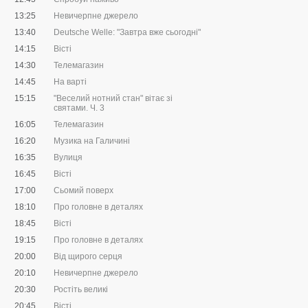
13:25
Невичерпне джерело
13:40
Deutsche Welle: "Завтра вже сьогодні"
14:15
Вісті
14:30
Телемагазин
14:45
На варті
15:15
"Веселий нотний стан" вітає зі
святами. Ч. 3
16:05
Телемагазин
16:20
Музика на Галичині
16:35
Вулиця
16:45
Вісті
17:00
Сьомий поверх
18:10
Про головне в деталях
18:45
Вісті
19:15
Про головне в деталях
20:00
Від щирого серця
20:10
Невичерпне джерело
20:30
Ростіть великі
20:45
Вісті