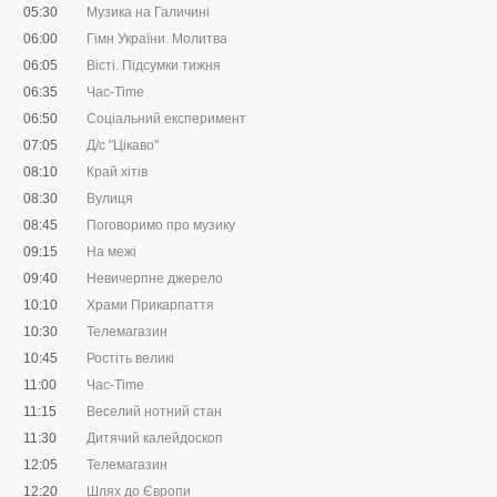
05:30
Музика на Галичині
06:00
Гімн України. Молитва
06:05
Вісті. Підсумки тижня
06:35
Час-Time
06:50
Соціальний експеримент
07:05
Д/с "Цікаво"
08:10
Край хітів
08:30
Вулиця
08:45
Поговоримо про музику
09:15
На межі
09:40
Невичерпне джерело
10:10
Храми Прикарпаття
10:30
Телемагазин
10:45
Ростіть великі
11:00
Час-Time
11:15
Веселий нотний стан
11:30
Дитячий калейдоскоп
12:05
Телемагазин
12:20
Шлях до Європи