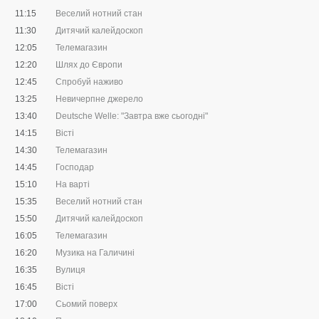
11:15
Веселий нотний стан
11:30
Дитячий калейдоскоп
12:05
Телемагазин
12:20
Шлях до Європи
12:45
Спробуй наживо
13:25
Невичерпне джерело
13:40
Deutsche Welle: "Завтра вже сьогодні"
14:15
Вісті
14:30
Телемагазин
14:45
Господар
15:10
На варті
15:35
Веселий нотний стан
15:50
Дитячий калейдоскоп
16:05
Телемагазин
16:20
Музика на Галичині
16:35
Вулиця
16:45
Вісті
17:00
Сьомий поверх