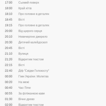
17:00
Сьомий поверх
18:00
Край хітів
18:10
Про головне в деталях
18:45
Вісті
19:15
Про головне в деталях
20:00
Від щирого серця
20:10
Невичерпне джерело
20:30
Дитячий калейдоскоп
20:45
Вісті
21:10
Вулиця
21:20
Відкритим текстом
22:15
Вісті
22:40
Д/ф "Свідки Голокосту"
00:00
Гімн України. Молитва
00:20
На межі
00:40
Час-Time
00:55
За філіжанкою кави
01:30
Вічне древо
02:00
Відкритим текстом