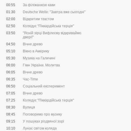
00:55
За філіжанкою кави
01:30
Deutsche Welle: "Завтра вже сьогодні"
02:00
Відкритим текстом
02:50
Колядує "Піккардійська терція"
03:50
"Ясній зірці Вифлеєму відкриваймо
двері!"
04:50
Вічне древо
05:10
Вікно в Америку
05:30
Музика на Галичині
06:00
Гімн України. Молитва
06:05
Вічне древо
06:35
Час-Time
06:50
Соціальний експеримент
07:05
Вічне древо
07:25
Колядує "Піккардійська терція"
08:30
Вулиця
08:45
Поговоримо про музику
09:15
У пошуках різдвяної зорі
10:10
Лунає світом коляда