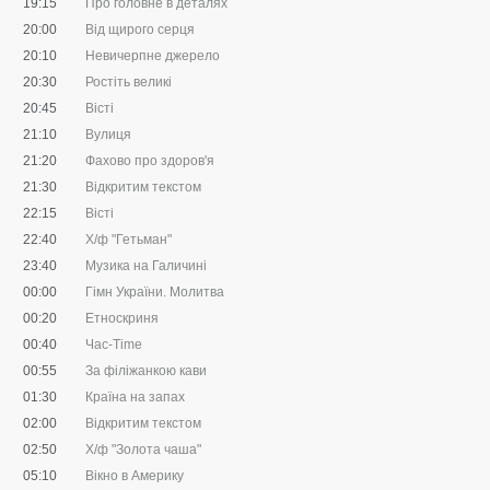
19:15
Про головне в деталях
20:00
Від щирого серця
20:10
Невичерпне джерело
20:30
Ростіть великі
20:45
Вісті
21:10
Вулиця
21:20
Фахово про здоров'я
21:30
Відкритим текстом
22:15
Вісті
22:40
Х/ф "Гетьман"
23:40
Музика на Галичині
00:00
Гімн України. Молитва
00:20
Етноскриня
00:40
Час-Time
00:55
За філіжанкою кави
01:30
Країна на запах
02:00
Відкритим текстом
02:50
Х/ф "Золота чаша"
05:10
Вікно в Америку