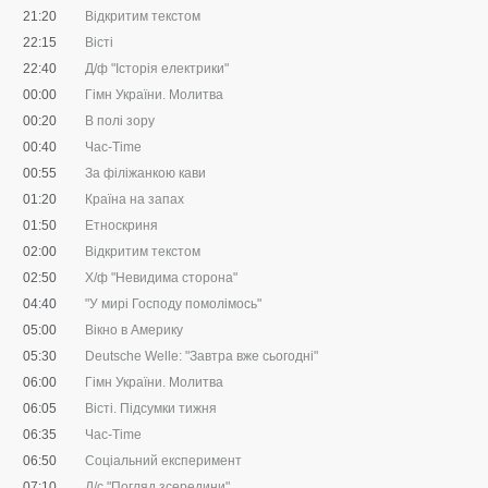
21:20
Відкритим текстом
22:15
Вісті
22:40
Д/ф "Історія електрики"
00:00
Гімн України. Молитва
00:20
В полі зору
00:40
Час-Time
00:55
За філіжанкою кави
01:20
Країна на запах
01:50
Етноскриня
02:00
Відкритим текстом
02:50
Х/ф "Невидима сторона"
04:40
"У мирі Господу помолімось"
05:00
Вікно в Америку
05:30
Deutsche Welle: "Завтра вже сьогодні"
06:00
Гімн України. Молитва
06:05
Вісті. Підсумки тижня
06:35
Час-Time
06:50
Соціальний експеримент
07:10
Д/с "Погляд зсередини"