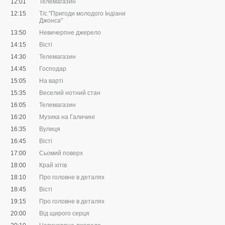
12:01
Телемагазин
12:15
Т/с "Пригоди молодого Індіани
Джонса"
13:50
Невичерпне джерело
14:15
Вісті
14:30
Телемагазин
14:45
Господар
15:05
На варті
15:35
Веселий нотний стан
16:05
Телемагазин
16:20
Музика на Галичині
16:35
Вулиця
16:45
Вісті
17:00
Сьомий поверх
18:00
Край хітів
18:10
Про головне в деталях
18:45
Вісті
19:15
Про головне в деталях
20:00
Від щирого серця