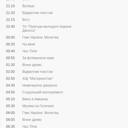
21:10
Вулиця
21:20
Відкритим текстом
22:15
Вісті
22:40
Т/с "Пригоди молодого Індіани
Джонса"
00:00
Гімн України. Молитва
00:20
На межі
00:40
Час-Time
00:55
За філіжанкою кави
01:30
Вічне древо
02:00
Відкритим текстом
02:50
Х/ф "Материнство"
04:30
Невичерпне джерело
04:50
Соціальний експеримент
05:10
Вікно в Америку
05:30
Музика на Галичині
06:00
Гімн України. Молитва
06:05
Вічне древо
06:35
Час-Time