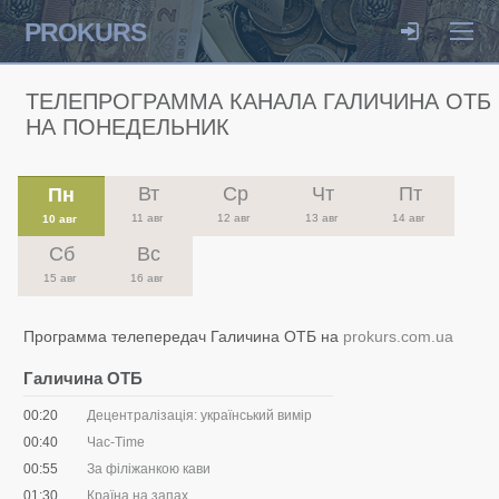
PROKURS
ТЕЛЕПРОГРАММА КАНАЛА ГАЛИЧИНА ОТБ
НА ПОНЕДЕЛЬНИК
Вт
Ср
Чт
Пт
Пн
11 авг
12 авг
13 авг
14 авг
10 авг
Сб
Вс
15 авг
16 авг
Программа телепередач Галичина ОТБ на
prokurs.com.ua
Галичина ОТБ
00:20
Децентралізація: український вимір
00:40
Час-Time
00:55
За філіжанкою кави
01:30
Країна на запах