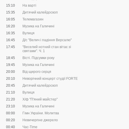
15:10
На варті
15:35
Дитячий калейдоскоп
16:05
Телемагазин
16:20
Музика на Галичині
16:35
Вулиця
16:45
Д/с "Велич і падіння Версалю"
17:45
"Веселий нотний стан вітає зі
святами". Ч. 1
18:45
Вісті. Підсумки року
19:45
Музика на Галичині
20:00
Від щирого серця
20:10
Неворічний концерт студії FORTE
20:45
Дитячий калейдоскоп
21:10
Вулиця
21:20
Х/ф "П'яний майстер"
23:10
Музика на Галичині
00:00
Гімн України. Молитва
00:20
Невичерпне джерело
00:40
Час-Time