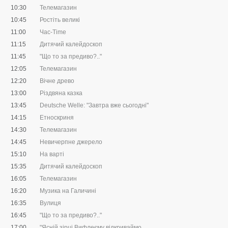
10:30
Телемагазин
10:45
Ростіть великі
11:00
Час-Time
11:15
Дитячий калейдоскоп
11:45
"Що то за предиво?.."
12:05
Телемагазин
12:20
Вічне древо
13:00
Різдвяна казка
13:45
Deutsche Welle: "Завтра вже сьогодні"
14:15
Етноскриня
14:30
Телемагазин
14:45
Невичерпне джерело
15:10
На варті
15:35
Дитячий калейдоскоп
16:05
Телемагазин
16:20
Музика на Галичині
16:35
Вулиця
16:45
"Що то за предиво?.."
17:00
"Ясній зірці Вифлеєму відкриваймо