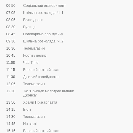
06:50
Соціальний експеримент
07:05
Шкільна розколяда. Ч. 1
08:05
Вічне древо
08:30
Вулиця
08:45
Поговоримо про музику
09:30
Шкільна розколяда. Ч. 2
10:30
Телемагазин
10:45
Ростіть великі
11:00
Час-Time
11:15
Веселий нотний стан
11:30
Дитячий калейдоскоп
12:05
Телемагазин
12:20
Т/с "Пригоди молодого Індіани
Джонса"
13:50
Храми Прикарпаття
14:15
Вісті
14:30
Телемагазин
14:45
На варті
15:15
Веселий нотний стан