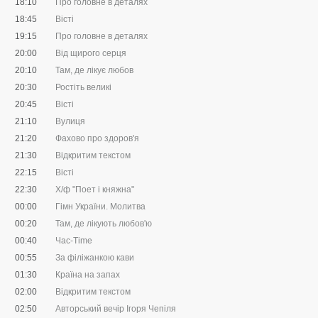
18:10
Про головне в деталях
18:45
Вісті
19:15
Про головне в деталях
20:00
Від щирого серця
20:10
Там, де лікує любов
20:30
Ростіть великі
20:45
Вісті
21:10
Вулиця
21:20
Фахово про здоров'я
21:30
Відкритим текстом
22:15
Вісті
22:30
Х/ф "Поет і княжна"
00:00
Гімн України. Молитва
00:20
Там, де лікують любов'ю
00:40
Час-Time
00:55
За філіжанкою кави
01:30
Країна на запах
02:00
Відкритим текстом
02:50
Авторський вечір Ігоря Чепіля