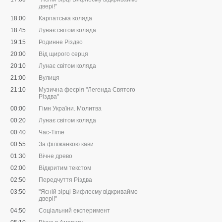
двері!"
18:00
Карпатська коляда
18:45
Лунає світом коляда
19:15
Родинне Різдво
20:00
Від щирого серця
20:10
Лунає світом коляда
21:00
Вулиця
21:10
Музична феєрія "Легенда Святого
Різдва"
00:00
Гімн України. Молитва
00:20
Лунає світом коляда
00:40
Час-Time
00:55
За філіжанкою кави
01:30
Вічне древо
02:00
Відкритим текстом
02:50
Передчуття Різдва
03:50
"Ясній зірці Вифлеєму відкриваймо
двері!"
04:50
Соціальний експеримент