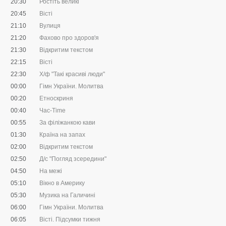
20:30
Ростіть великі
20:45
Вісті
21:10
Вулиця
21:20
Фахово про здоров'я
21:30
Відкритим текстом
22:15
Вісті
22:30
Х/ф "Такі красиві люди"
00:00
Гімн України. Молитва
00:20
Етноскриня
00:40
Час-Time
00:55
За філіжанкою кави
01:30
Країна на запах
02:00
Відкритим текстом
02:50
Д/с "Погляд зсередини"
04:50
На межі
05:10
Вікно в Америку
05:30
Музика на Галичині
06:00
Гімн України. Молитва
06:05
Вісті. Підсумки тижня