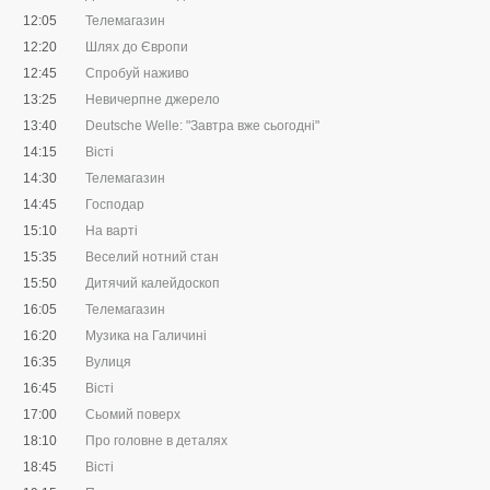
12:05
Телемагазин
12:20
Шлях до Європи
12:45
Спробуй наживо
13:25
Невичерпне джерело
13:40
Deutsche Welle: "Завтра вже сьогодні"
14:15
Вісті
14:30
Телемагазин
14:45
Господар
15:10
На варті
15:35
Веселий нотний стан
15:50
Дитячий калейдоскоп
16:05
Телемагазин
16:20
Музика на Галичині
16:35
Вулиця
16:45
Вісті
17:00
Сьомий поверх
18:10
Про головне в деталях
18:45
Вісті