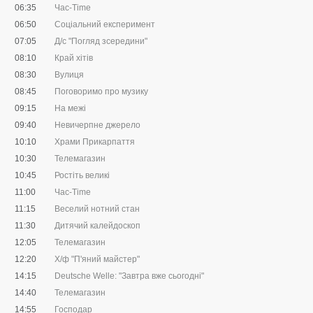
06:35
Час-Time
06:50
Соціальний експеримент
07:05
Д/с "Погляд зсередини"
08:10
Край хітів
08:30
Вулиця
08:45
Поговоримо про музику
09:15
На межі
09:40
Невичерпне джерело
10:10
Храми Прикарпаття
10:30
Телемагазин
10:45
Ростіть великі
11:00
Час-Time
11:15
Веселий нотний стан
11:30
Дитячий калейдоскоп
12:05
Телемагазин
12:20
Х/ф "П'яний майстер"
14:15
Deutsche Welle: "Завтра вже сьогодні"
14:40
Телемагазин
14:55
Господар