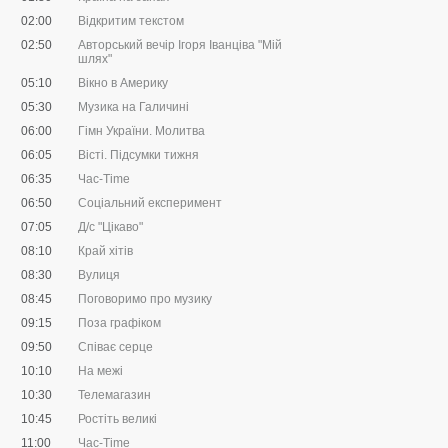
02:00
Відкритим текстом
02:50
Авторський вечір Ігоря Іванціва "Мій
шлях"
05:10
Вікно в Америку
05:30
Музика на Галичині
06:00
Гімн України. Молитва
06:05
Вісті. Підсумки тижня
06:35
Час-Time
06:50
Соціальний експеримент
07:05
Д/с "Цікаво"
08:10
Край хітів
08:30
Вулиця
08:45
Поговоримо про музику
09:15
Поза графіком
09:50
Співає серце
10:10
На межі
10:30
Телемагазин
10:45
Ростіть великі
11:00
Час-Time