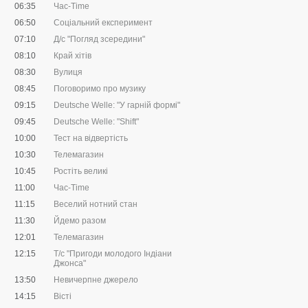
06:35
Час-Time
06:50
Соціальний експеримент
07:10
Д/с "Погляд зсередини"
08:10
Край хітів
08:30
Вулиця
08:45
Поговоримо про музику
09:15
Deutsche Welle: "У гарній формі"
09:45
Deutsche Welle: "Shift"
10:00
Тест на відвертість
10:30
Телемагазин
10:45
Ростіть великі
11:00
Час-Time
11:15
Веселий нотний стан
11:30
Йдемо разом
12:01
Телемагазин
12:15
Т/с "Пригоди молодого Індіани
Джонса"
13:50
Невичерпне джерело
14:15
Вісті