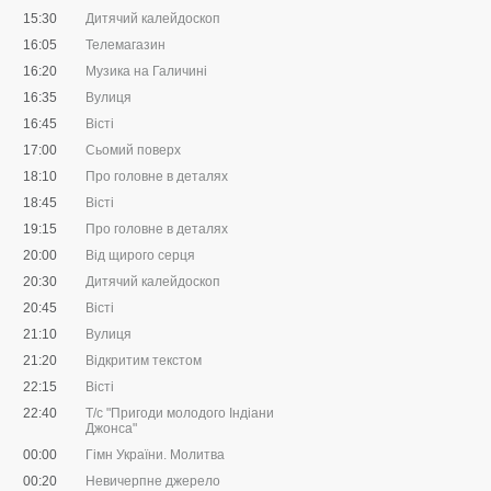
15:30
Дитячий калейдоскоп
16:05
Телемагазин
16:20
Музика на Галичині
16:35
Вулиця
16:45
Вісті
17:00
Сьомий поверх
18:10
Про головне в деталях
18:45
Вісті
19:15
Про головне в деталях
20:00
Від щирого серця
20:30
Дитячий калейдоскоп
20:45
Вісті
21:10
Вулиця
21:20
Відкритим текстом
22:15
Вісті
22:40
Т/с "Пригоди молодого Індіани
Джонса"
00:00
Гімн України. Молитва
00:20
Невичерпне джерело