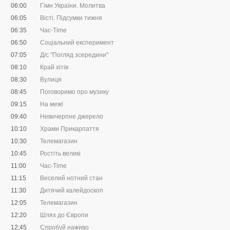
06:00
Гімн України. Молитва
06:05
Вісті. Підсумки тижня
06:35
Час-Time
06:50
Соціальний експеримент
07:05
Д/с "Погляд зсередини"
08:10
Край хітів
08:30
Вулиця
08:45
Поговоримо про музику
09:15
На межі
09:40
Невичерпне джерело
10:10
Храми Прикарпаття
10:30
Телемагазин
10:45
Ростіть великі
11:00
Час-Time
11:15
Веселий нотний стан
11:30
Дитячий калейдоскоп
12:05
Телемагазин
12:20
Шлях до Європи
12:45
Спробуй наживо