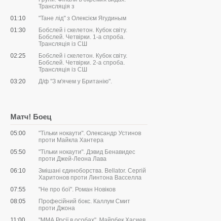
Трансляція з
01:10
"Тане лід" з Олексієм Ягудиным
01:30
Бобслей і скелетон. Кубок світу.
Бобслей. Четвірки. 1-а спроба.
Трансляція із СШ
02:25
Бобслей і скелетон. Кубок світу.
Бобслей. Четвірки. 2-а спроба.
Трансляція із СШ
03:20
Д/ф "З м'ячем у Британію".
Матч! Боец
05:00
"Тільки нокаути". Олександр Устинов
проти Майкла Хантера
05:50
"Тільки нокаути". Дэвид Бенавидес
проти Джей-Леона Лава
06:10
Змішані єдиноборства. Bellator. Сергій
Харитонов проти Линтона Васселла
07:55
"Не про бої". Роман Новіков
08:05
Професійний бокс. Каллум Смит
проти Джона
11:00
"ММА Росії в особах". Майрбек Хасиев