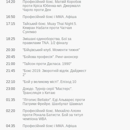
14:20
Професійний бокс. Матвій Коробов
проти Кріса Юбенка-мл. Джермалл
Чарло проти Ден
16:50
Професійний бокс і ММА. Афіша
17:15
Тайський бокс. Muay Thai Night 5.
Кямран Набати проти Чатчая
Сунгмао
18:25
Змішані єдиноборства. Бої за
правилами ТNА. 1/2 фіналу
20:30
"Бійцівський клуб. Моменти тижня"
20:45
"Бойова професія". Ринг-анонсер
21:00
"Тайсон проти Дагласа. 1990"
21:45
"Бокс 2019. Зворотній відлік. Дайджест
2"
22:10
"Бой у великому місті". Епізод 10
23:00
Дзюдо. Турнір серії "Мастерс".
Трансляція з Китаю
01:35
"Літопис Bellator". Еді Альварес проти
Патрики Фрейре. Шахбулат Шамхал
02:20
Професійний бокс. Михайло Алоян
проти Ронала Батисти. Бой за титул
чемпіона WBA
04:35
Професійний бокс і ММА. Афіша