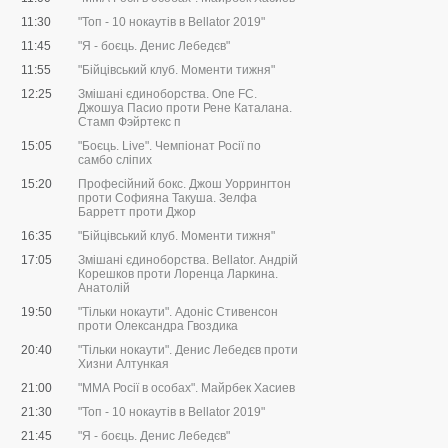
11:30
"Топ - 10 нокаутів в Bellator 2019"
11:45
"Я - боєць. Денис Лебедєв"
11:55
"Бійцівський клуб. Моменти тижня"
12:25
Змішані єдиноборства. One FC.
Джошуа Пасио проти Рене Каталана.
Стамп Фэйртекс п
15:05
"Боєць. Live". Чемпіонат Росії по
самбо сліпих
15:20
Професійний бокс. Джош Уоррингтон
проти Софияна Такуша. Зелфа
Барретт проти Джор
16:35
"Бійцівський клуб. Моменти тижня"
17:05
Змішані єдиноборства. Bellator. Андрій
Корешков проти Лоренца Ларкина.
Анатолій
19:50
"Тільки нокаути". Адоніс Стивенсон
проти Олександра Гвоздика
20:40
"Тільки нокаути". Денис Лебедєв проти
Хизни Алтункая
21:00
"ММА Росії в особах". Майрбек Хасиев
21:30
"Топ - 10 нокаутів в Bellator 2019"
21:45
"Я - боєць. Денис Лебедєв"