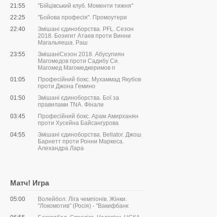
21:55
"Бійцівський клуб. Моменти тижня"
22:25
"Бойова професія". Промоутери
22:40
Змішані єдиноборства. PFL. Сезон
2018. Бозигит Атаев проти Винни
Магальяеша. Раш
23:55
ЗмішаніСезон 2018. Абусупиян
Магомедов проти Садибу Си.
Магомед Магомедкеримов п
01:05
Професійний бокс. Мухаммад Якубов
проти Джона Гемино
01:50
Змішані єдиноборства. Бої за
правилами ТNА. Фінали
03:45
Професійний бокс. Арам Амирханян
проти Хусейна Байсангурова
04:55
Змішані єдиноборства. Bellator. Джош
Барнетт проти Ронни Маркеса.
Алехандра Лара
Матч! Игра
05:00
Волейбол. Ліга чемпіонів. Жінки.
"Локомотив" (Росія) - "Вакифбанк