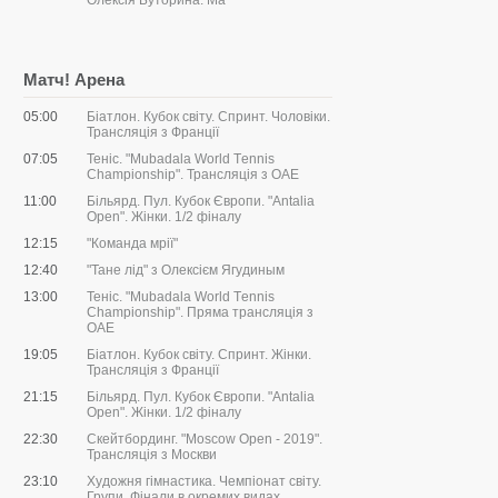
Олексія Буторина. Ма
Матч! Арена
05:00
Біатлон. Кубок світу. Спринт. Чоловіки.
Трансляція з Франції
07:05
Теніс. "Mubadala World Tеnnis
Championship". Трансляція з ОАЕ
11:00
Більярд. Пул. Кубок Європи. "Antalia
Open". Жінки. 1/2 фіналу
12:15
"Команда мрії"
12:40
"Тане лід" з Олексієм Ягудиным
13:00
Теніс. "Mubadala World Tеnnis
Championship". Пряма трансляція з
ОАЕ
19:05
Біатлон. Кубок світу. Спринт. Жінки.
Трансляція з Франції
21:15
Більярд. Пул. Кубок Європи. "Antalia
Open". Жінки. 1/2 фіналу
22:30
Скейтбординг. "Moscow Open - 2019".
Трансляція з Москви
23:10
Художня гімнастика. Чемпіонат світу.
Групи. Фінали в окремих видах.