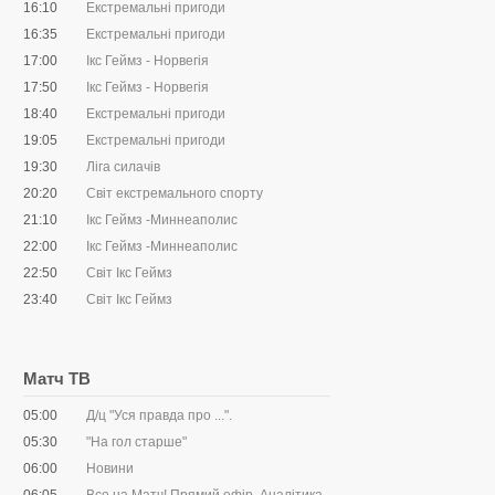
16:10
Екстремальні пригоди
16:35
Екстремальні пригоди
17:00
Ікс Геймз - Норвегія
17:50
Ікс Геймз - Норвегія
18:40
Екстремальні пригоди
19:05
Екстремальні пригоди
19:30
Ліга силачів
20:20
Світ екстремального спорту
21:10
Ікс Геймз -Миннеаполис
22:00
Ікс Геймз -Миннеаполис
22:50
Світ Ікс Геймз
23:40
Світ Ікс Геймз
Матч ТВ
05:00
Д/ц "Уся правда про ...".
05:30
"На гол старше"
06:00
Новини