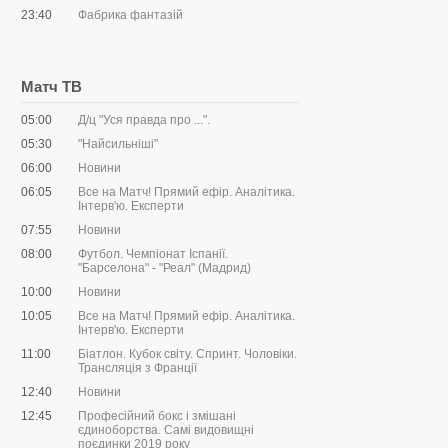
23:40
Фабрика фантазій
Матч ТВ
05:00
Д/ц "Уся правда про ...".
05:30
"Найсильніші"
06:00
Новини
06:05
Все на Матч! Прямий ефір. Аналітика.
Інтерв'ю. Експерти
07:55
Новини
08:00
Футбол. Чемпіонат Іспанії.
"Барселона" - "Реал" (Мадрид)
10:00
Новини
10:05
Все на Матч! Прямий ефір. Аналітика.
Інтерв'ю. Експерти
11:00
Біатлон. Кубок світу. Спринт. Чоловіки.
Трансляція з Франції
12:40
Новини
12:45
Професійний бокс і змішані
єдиноборства. Самі видовищні
поєдинки 2019 року