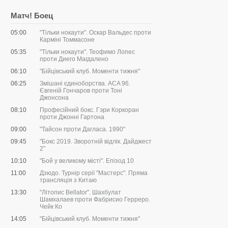
Матч! Боец
05:00
"Тільки нокаути". Оскар Вальдес проти
Карміні Томмасоне
05:35
"Тільки нокаути". Теофимо Лопес
проти Диего Магдалено
06:10
"Бійцівський клуб. Моменти тижня"
06:25
Змішані єдиноборства. ACA 96.
Євгеній Гончаров проти Тоні
Джонсона
08:10
Професійний бокс. Гэри Коркоран
проти Джонні Гартона
09:00
"Тайсон проти Дагласа. 1990"
09:45
"Бокс 2019. Зворотній відлік. Дайджест
2"
10:10
"Бой у великому місті". Епізод 10
11:00
Дзюдо. Турнір серії "Мастерс". Пряма
трансляція з Китаю
13:30
"Літопис Bellator". Шахбулат
Шамхалаев проти Фабрисио Герреро.
Чейк Ко
14:05
"Бійцівський клуб. Моменти тижня"