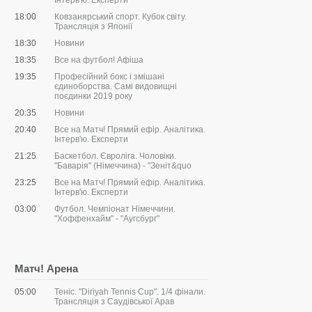
Інтерв'ю. Експерти
18:00
Ковзанярський спорт. Кубок світу.
Трансляція з Японії
18:30
Новини
18:35
Все на футбол! Афіша
19:35
Професійний бокс і змішані
єдиноборства. Самі видовищні
поєдинки 2019 року
20:35
Новини
20:40
Все на Матч! Прямий ефір. Аналітика.
Інтерв'ю. Експерти
21:25
Баскетбол. Євроліга. Чоловіки.
"Баварія" (Німеччина) - "Зеніт&quo
23:25
Все на Матч! Прямий ефір. Аналітика.
Інтерв'ю. Експерти
03:00
Футбол. Чемпіонат Німеччини.
"Хоффенхайм" - "Аугсбург"
Матч! Арена
05:00
Теніс. "Diriyah Tennis Cup". 1/4 фінали.
Трансляція з Саудівської Арав