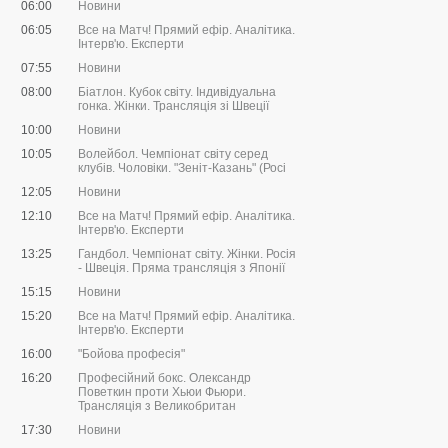
06:00
Новини
06:05
Все на Матч! Прямий ефір. Аналітика.
Інтерв'ю. Експерти
07:55
Новини
08:00
Біатлон. Кубок світу. Індивідуальна
гонка. Жінки. Трансляція зі Швеції
10:00
Новини
10:05
Волейбол. Чемпіонат світу серед
клубів. Чоловіки. "Зеніт-Казань" (Росі
12:05
Новини
12:10
Все на Матч! Прямий ефір. Аналітика.
Інтерв'ю. Експерти
13:25
Гандбол. Чемпіонат світу. Жінки. Росія
- Швеція. Пряма трансляція з Японії
15:15
Новини
15:20
Все на Матч! Прямий ефір. Аналітика.
Інтерв'ю. Експерти
16:00
"Бойова професія"
16:20
Професійний бокс. Олександр
Поветкин проти Хьюи Фьюри.
Трансляція з Великобритан
17:30
Новини