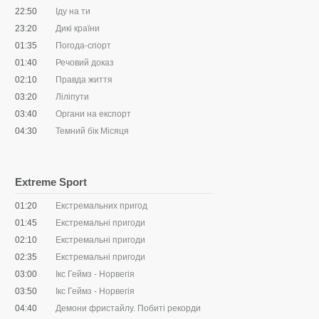
22:50
Іду на ти
23:20
Дикі країни
01:35
Погода-спорт
01:40
Речовий доказ
02:10
Правда життя
03:20
Ліліпути
03:40
Органи на експорт
04:30
Темний бік Місяця
Extreme Sport
01:20
Екстремальних пригод
01:45
Екстремальні пригоди
02:10
Екстремальні пригоди
02:35
Екстремальні пригоди
03:00
Ікс Геймз - Норвегія
03:50
Ікс Геймз - Норвегія
04:40
Демони фристайлу. Побиті рекорди