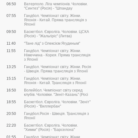
06:50
Ватерполо. Ліга чемпіонів. Чоловіки.
"Синтез" (Росія) - "Шпандау
07:55
Гандбол. Чемпіонат світу. Жінки.
Японія - Китай. Пряма трансляція з
Японії
09:50
Баскетбол. Євроліга. Чоловіки. ЦСКА
(Росія) - "Жальгіріс" (Литва)
11:40
"Тане лід" з Олексієм Ягудиным"
11:55
Гандбол. Чемпіонат світу. Жінки.
Німеччина - Корея. Пряма трансляція
з Японії
13:25
Гандбол. Чемпіонат світу. Жінки. Росія
- Швеція. Пряма трансляція з Японії
15:15
Гандбол. Чемпіонат світу. Жінки.
Японія - Китай. Трансляція з Японії
16:50
Волейбол. Чемпіонат світу серед
клубів. Чоловіки. "Зеніт-Казань" (Росі
18:55
Баскетбол. Євроліга. Чоловіки. "Зеніт"
(Росія) - "Виллербан"
20:50
Гандбол.Росія - Швеція. Трансляція з
Японії
22:20
Баскетбол. Євроліга. Чоловіки.
"Химки" (Росія) - "Барселона"
01:55
Гандбол. Чемпіонат світу. Жінки.