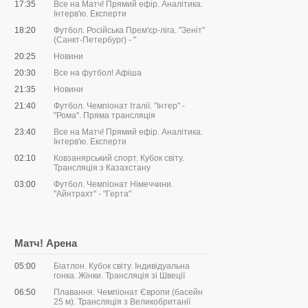
17:35
Все на Матч! Прямий ефір. Аналітика.
Інтерв'ю. Експерти
18:20
Футбол. Російська Прем'єр-ліга. "Зеніт"
(Санкт-Петербург) - "
20:25
Новини
20:30
Все на футбол! Афіша
21:35
Новини
21:40
Футбол. Чемпіонат Італії. "Інтер" -
"Рома". Пряма трансляція
23:40
Все на Матч! Прямий ефір. Аналітика.
Інтерв'ю. Експерти
02:10
Ковзанярський спорт. Кубок світу.
Трансляція з Казахстану
03:00
Футбол. Чемпіонат Німеччини.
"Айнтрахт" - "Герта"
Матч! Арена
05:00
Біатлон. Кубок світу. Індивідуальна
гонка. Жінки. Трансляція зі Швеції
06:50
Плавання. Чемпіонат Європи (басейн
25 м). Трансляція з Великобританії