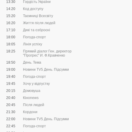
13:30
Гордість України
14:20
Код доступу
15:20
Таємниці Всесвіту
16:20
Життя після людей
17:10
Дикі та озброєні
18:00
Погода-спорт
18:05
Лінія успіху
18:25
Прямий діалог Ген. директор
"Прогрес" И. Ф.Кравченко
18:50
День. Тема
19:00
Новини TV5 День. Підсумки
19:40
Погода-спорт
19:45
Хочу у відпустку
20:15
Домовуша
20:40
Кіноnews
20:45
Після людей
21:30
Кордони
22:00
Новини TV5 День. Підсумки
22:45
Погода-спорт