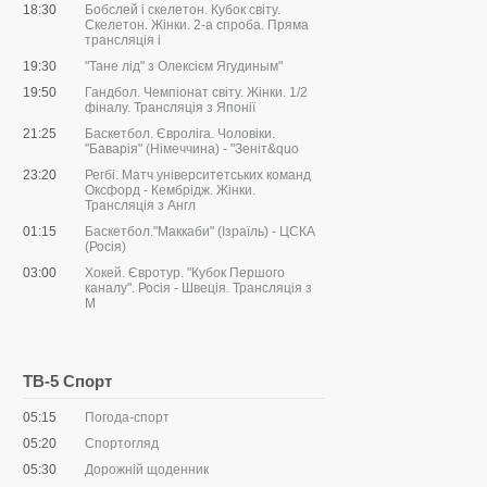
18:30
Бобслей і скелетон. Кубок світу.
Скелетон. Жінки. 2-а спроба. Пряма
трансляція і
19:30
"Тане лід" з Олексієм Ягудиным"
19:50
Гандбол. Чемпіонат світу. Жінки. 1/2
фіналу. Трансляція з Японії
21:25
Баскетбол. Євроліга. Чоловіки.
"Баварія" (Німеччина) - "Зеніт&quo
23:20
Регбі. Матч університетських команд
Оксфорд - Кембрідж. Жінки.
Трансляція з Англ
01:15
Баскетбол."Маккаби" (Ізраїль) - ЦСКА
(Росія)
03:00
Хокей. Євротур. "Кубок Першого
каналу". Росія - Швеція. Трансляція з
М
ТВ-5 Спорт
05:15
Погода-спорт
05:20
Спортогляд
05:30
Дорожній щоденник