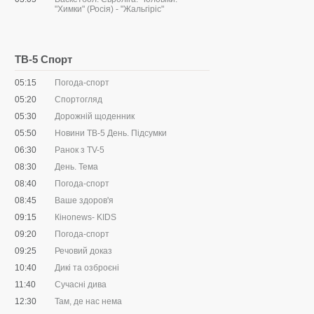
"Химки" (Росія) - "Жальгіріс"
ТВ-5 Спорт
05:15
Погода-спорт
05:20
Спортогляд
05:30
Дорожній щоденник
05:50
Новини ТВ-5 День. Підсумки
06:30
Ранок з ТV-5
08:30
День. Тема
08:40
Погода-спорт
08:45
Ваше здоров'я
09:15
Кіноnews- KIDS
09:20
Погода-спорт
09:25
Речовий доказ
10:40
Дикі та озброєні
11:40
Сучасні дива
12:30
Там, де нас нема