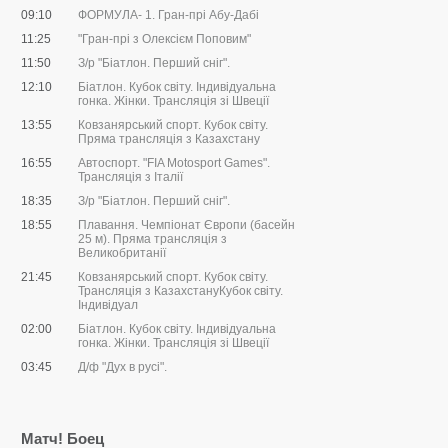
09:10
ФОРМУЛА- 1. Гран-прі Абу-Дабі
11:25
"Гран-прі з Олексієм Поповим"
11:50
З/р "Біатлон. Перший сніг".
12:10
Біатлон. Кубок світу. Індивідуальна
гонка. Жінки. Трансляція зі Швеції
13:55
Ковзанярський спорт. Кубок світу.
Пряма трансляція з Казахстану
16:55
Автоспорт. "FIA Motosport Games".
Трансляція з Італії
18:35
З/р "Біатлон. Перший сніг".
18:55
Плавання. Чемпіонат Європи (басейн
25 м). Пряма трансляція з
Великобританії
21:45
Ковзанярський спорт. Кубок світу.
Трансляція з КазахстануКубок світу.
Індивідуал
02:00
Біатлон. Кубок світу. Індивідуальна
гонка. Жінки. Трансляція зі Швеції
03:45
Д/ф "Дух в русі".
Матч! Боец