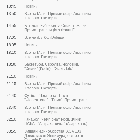
13:45
Новини
13:50
Все на Матч! Прямий ефір. Аналітика.
Інтерв'ю. Експерти
14:55
Біатлон. Кубок світу. Спринт. Жінки.
Пряма трансляція з Франції
17:05
Все на футбол! Афіша
18:05
Новини
18:10
Все на Матч! Прямий ефір. Аналітика.
Інтерв'ю. Експерти
18:30
Баскетбол. Євроліга. Чоловіки.
"Химки" (Росія) - "Жальгіріс"
21:10
Новини
21:15
Все на Матч! Прямий ефір. Аналітика.
Інтерв'ю. Експерти
21:40
Футбол. Чемпіонат Італії.
"Фіорентина" - "Рома". Пряма транс
23:40
Все на Матч! Прямий ефір. Аналітика.
Інтерв'ю. Експерти
02:10
Гандбол. Чемпіонат Росії. Жінки.
ЦСКА - "Астраханочка" (Астрахань)
03:55
Змішані єдиноборства. ACA 103.
Довлетджан Ягшимурадов проти