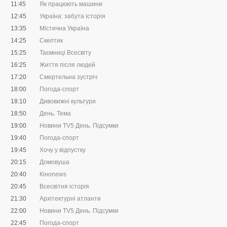
11:45
Як працюють машини
12:45
Україна: забута історія
13:35
Містична Україна
14:25
Скептик
15:25
Таємниці Всесвіту
16:25
Життя після людей
17:20
Смертельна зустріч
18:00
Погода-спорт
18:10
Дивовижні культури
18:50
День. Тема
19:00
Новини TV5 День. Підсумки
19:40
Погода-спорт
19:45
Хочу у відпустку
20:15
Домовуша
20:40
Кіноnews
20:45
Всесвітня історія
21:30
Архітектурні атланти
22:00
Новини TV5 День. Підсумки
22:45
Погода-спорт