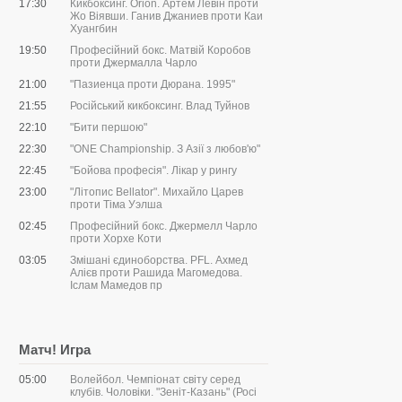
17:30
Кикбоксинг. Orion. Артем Левін проти
Жо Віявши. Ганив Джаниев проти Каи
Хуангбин
19:50
Професійний бокс. Матвій Коробов
проти Джермалла Чарло
21:00
"Пазиенца проти Дюрана. 1995"
21:55
Російський кикбоксинг. Влад Туйнов
22:10
"Бити першою"
22:30
"ONE Championship. З Азії з любов'ю"
22:45
"Бойова професія". Лікар у рингу
23:00
"Літопис Bellator". Михайло Царев
проти Тіма Уэлша
02:45
Професійний бокс. Джермелл Чарло
проти Хорхе Коти
03:05
Змішані єдиноборства. PFL. Ахмед
Алієв проти Рашида Магомедова.
Іслам Мамедов пр
Матч! Игра
05:00
Волейбол. Чемпіонат світу серед
клубів. Чоловіки. "Зеніт-Казань" (Росі