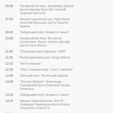
05:00
Професійний бокс. Мухаммад Якубов
проти Абрама Монтойя. Євгеній
Тищенко проти Ис
07:55
Змішані єдиноборства. Fight Nights.
Анатолій Малыхин проти Олексія
Кудина
09:45
"Бійцівський клуб. Моменти тижня"
10:00
Професійний бокс. Всесвітня
Суперсерія. Фінал. Нонито Донэйр
проти Наоя Иноуэ
11:00
"Пазиенца проти Дюрана. 1995"
11:55
Російський кикбоксинг. Влад Туйнов
12:10
"Бити першою"
12:30
"ONE Championship. З Азії з любов'ю"
12:45
Тайський бокс. Російський прорив
13:00
"Літопис Bellator". Олександр
Сарнавский проти Марчина Хелда.
Олександ
14:10
"Бійцівський клуб. Моменти тижня"
14:25
Змішані єдиноборства. One FC.
Алаверди Рамазанов проти Жанга
Ченьлонга. Сам-А Га