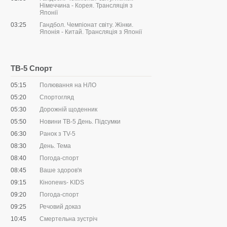
Німеччина - Корея. Трансляція з
Японії
03:25
Гандбол. Чемпіонат світу. Жінки.
Японія - Китай. Трансляція з Японії
ТВ-5 Спорт
05:15
Полювання на НЛО
05:20
Спортогляд
05:30
Дорожній щоденник
05:50
Новини ТВ-5 День. Підсумки
06:30
Ранок з ТV-5
08:30
День. Тема
08:40
Погода-спорт
08:45
Ваше здоров'я
09:15
Кіноnews- KIDS
09:20
Погода-спорт
09:25
Речовий доказ
10:45
Смертельна зустріч