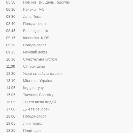
05:50
Новини ТВ-5 День. Підсумки
06:30
Ранок з ТV-5
08:30
День. Тема
08:40
Погода-спорт
08:45
Ваше здоров'я
09:15
Кіноnews- KIDS
09:20
Погода-спорт
09:25
Речовий доказ
10:30
Смертельна зустріч
11:30
Сучасні дива
12:20
Україна: забута історія
13:10
Містична Україна
14:05
Код доступу
15:05
Таємниці Всесвіту
16:05
Життя після людей
17:00
Дикі та озброєні
18:00
Погода-спорт
18:05
Лінія успіху
18:25
Події і долі