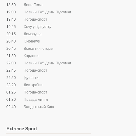
18:50
День. Тема
19:00
Новини TV5 День. Підсумки
19:40
Погода-спорт
19:45
Хочу у відпустку
20:15
Домовуша
20:40
Кіноnews
20:45
Всесвітня історія
21:30
Кордони
22:00
Новини TV5 День. Підсумки
22:45
Погода-спорт
22:50
Іду на ти
23:20
Дикі країни
01:25
Погода-спорт
01:30
Правда життя
02:40
Бандитський Київ
Extreme Sport