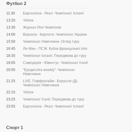
Футбол 2
11:30
Барселона - Реал. Чемпіонат Іспанії
13:20
Yellow
13:30
Журнал Ліги Чемпіонів
14:00
Ворскла - Карпати. Чемпіонат України
15:50
Чемпіонат Німеччини. Огляд туру
16:45
Ле-Ман - ПСЖ. Кубок французької ліги
18:35
Чемпіонат Іспанії. Передмова до туру
19:05
Сампдорія - Ювентус. Чемпіонат Італії
20:55
"Бундесліга weekly". Чемпіонат
Німеччини
21:25
LIVE. Гоффенгайм - Боруссія (Д).
Чемпіонат Німеччини
22:15
Yellow
23:25
Чемпіонат Італії. Передмова до туру
23:55
Барселона - Реал. Чемпіонат Іспанії
Спорт 1