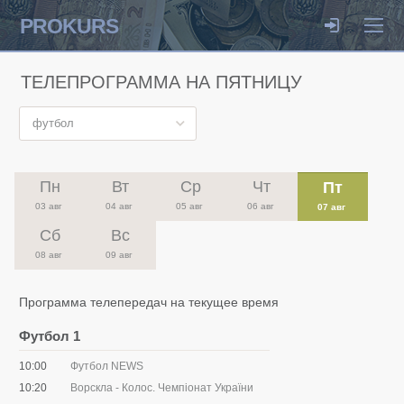
PROKURS
ТЕЛЕПРОГРАММА НА ПЯТНИЦУ
футбол
Пн
Вт
Ср
Чт
Пт
03 авг
04 авг
05 авг
06 авг
07 авг
Сб
Вс
08 авг
09 авг
Программа телепередач на текущее время
Футбол 1
10:00
Футбол NEWS
10:20
Ворскла - Колос. Чемпіонат України