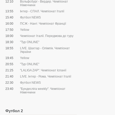
12:10
Вольфсбург - Вердер. Чемпіонат
Німеччини
13:55
Інтер - СПАЛ. Чемпіонат Італії
15:40
Футбол NEWS
16:00
ПСЖ - Нант. Чемпіонат Франції
17:50
Yellow
18:00
Чемпіонат Італії. Передмова до туру
18:30
"Тур ONLINE"
18:55
LIVE. Шахтар - Олімпік. Чемпіонат
України
19:45
Yellow
20:55
"Тур ONLINE"
21:25
"LALIGA ZAP". Чемпіонат Іспанії
21:40
LIVE. Інтер - Рома. Чемпіонат Італії
22:30
Футбол NEWS
23:40
"Бундесліга weekly". Чемпіонат
Німеччини
Футбол 2