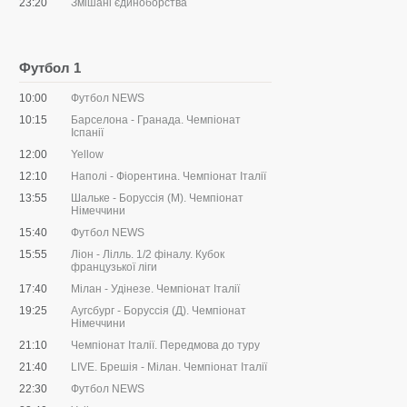
23:20
Змішані єдиноборства
Футбол 1
10:00
Футбол NEWS
10:15
Барселона - Гранада. Чемпіонат
Іспанії
12:00
Yellow
12:10
Наполі - Фіорентина. Чемпіонат Італії
13:55
Шальке - Боруссія (М). Чемпіонат
Німеччини
15:40
Футбол NEWS
15:55
Ліон - Лілль. 1/2 фіналу. Кубок
французької ліги
17:40
Мілан - Удінезе. Чемпіонат Італії
19:25
Аугсбург - Боруссія (Д). Чемпіонат
Німеччини
21:10
Чемпіонат Італії. Передмова до туру
21:40
LIVE. Брешія - Мілан. Чемпіонат Італії
22:30
Футбол NEWS