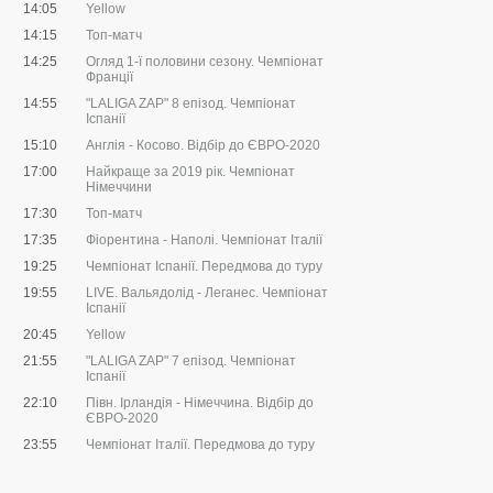
14:05
Yellow
14:15
Топ-матч
14:25
Огляд 1-ї половини сезону. Чемпіонат
Франції
14:55
"LALIGA ZAP" 8 епізод. Чемпіонат
Іспанії
15:10
Англія - Косово. Відбір до ЄВРО-2020
17:00
Найкраще за 2019 рік. Чемпіонат
Німеччини
17:30
Топ-матч
17:35
Фіорентина - Наполі. Чемпіонат Італії
19:25
Чемпіонат Іспанії. Передмова до туру
19:55
LIVE. Вальядолід - Леганес. Чемпіонат
Іспанії
20:45
Yellow
21:55
"LALIGA ZAP" 7 епізод. Чемпіонат
Іспанії
22:10
Півн. Ірландія - Німеччина. Відбір до
ЄВРО-2020
23:55
Чемпіонат Італії. Передмова до туру