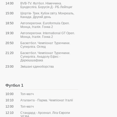
14:00
BVB-TV. Футбол. Німеччина.
Бундесліга. Борусія Д - РБ Лейпциг
15:00
Шортів- Трек. Кубок світу. Монреаль,
Канада. Другий день
18:50
Автоперегони. Euroformula Open.
Монца, Італія. Гонка 2
19:30
Автоперегони. International GT Open.
Монца, Італія. Гонка 2
20:50
Баскетбол. Чемпіонат Туреччини.
Суперліга. Огляд
21:20
Баскетбол. Чемпіонат Туреччини.
Суперліга. Анадолу Ефес -
Дарюшшафака
23:00
Змішані єдиноборства
Футбол 1
10:00
Топ-матч
10:10
Аталанта - Парма. Чемпіонат Італії
12:00
Топ-матч
12:10
Стандард - Арсенал. Ліга Європи
УЄФА