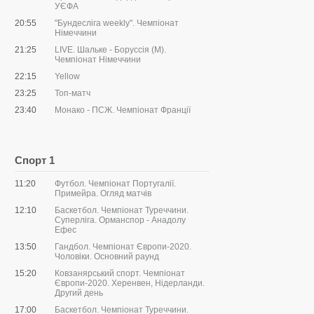
УЄФА
20:55
"Бундесліга weekly". Чемпіонат
Німеччини
21:25
LIVE. Шальке - Боруссія (М).
Чемпіонат Німеччини
22:15
Yellow
23:25
Топ-матч
23:40
Монако - ПСЖ. Чемпіонат Франції
Спорт 1
11:20
Футбол. Чемпіонат Португалії.
Примейра. Огляд матчів
12:10
Баскетбол. Чемпіонат Туреччини.
Суперліга. Орманспор - Анадолу
Ефес
13:50
Гандбол. Чемпіонат Європи-2020.
Чоловіки. Основний раунд
15:20
Ковзанярський спорт. Чемпіонат
Європи-2020. Херенвен, Нідерланди.
Другий день
17:00
Баскетбол. Чемпіонат Туреччини.