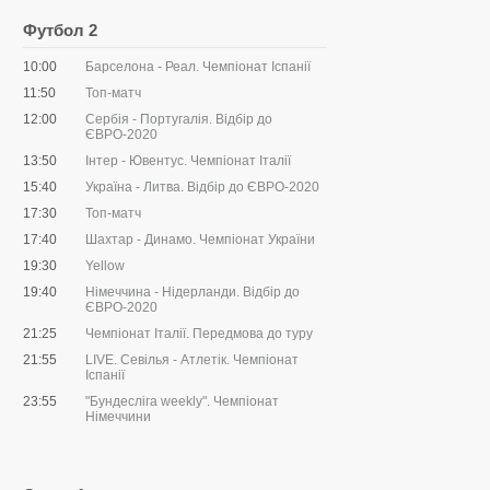
Футбол 2
10:00
Барселона - Реал. Чемпіонат Іспанії
11:50
Топ-матч
12:00
Сербія - Португалія. Відбір до
ЄВРО-2020
13:50
Інтер - Ювентус. Чемпіонат Італії
15:40
Україна - Литва. Відбір до ЄВРО-2020
17:30
Топ-матч
17:40
Шахтар - Динамо. Чемпіонат України
19:30
Yellow
19:40
Німеччина - Нідерланди. Відбір до
ЄВРО-2020
21:25
Чемпіонат Італії. Передмова до туру
21:55
LIVE. Севілья - Атлетік. Чемпіонат
Іспанії
23:55
"Бундесліга weekly". Чемпіонат
Німеччини