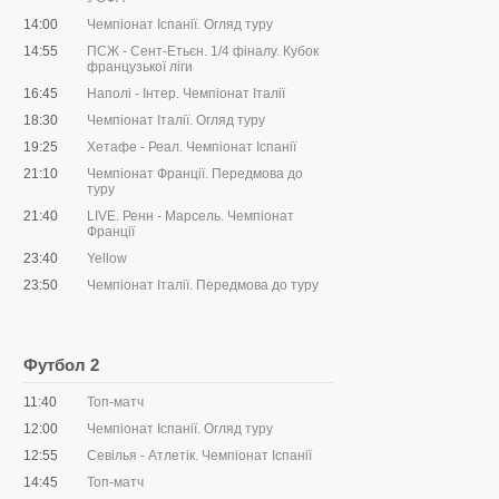
14:00
Чемпіонат Іспанії. Огляд туру
14:55
ПСЖ - Сент-Етьєн. 1/4 фіналу. Кубок
французької ліги
16:45
Наполі - Інтер. Чемпіонат Італії
18:30
Чемпіонат Італії. Огляд туру
19:25
Хетафе - Реал. Чемпіонат Іспанії
21:10
Чемпіонат Франції. Передмова до
туру
21:40
LIVE. Ренн - Марсель. Чемпіонат
Франції
23:40
Yellow
23:50
Чемпіонат Італії. Передмова до туру
Футбол 2
11:40
Топ-матч
12:00
Чемпіонат Іспанії. Огляд туру
12:55
Севілья - Атлетік. Чемпіонат Іспанії
14:45
Топ-матч