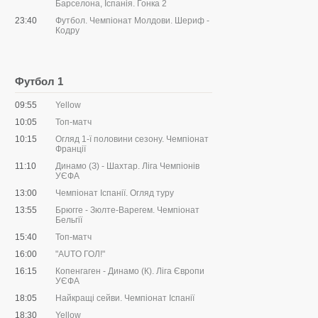
Барселона, Іспанія. Гонка 2
23:40
Футбол. Чемпіонат Молдови. Шериф -
Кодру
Футбол 1
09:55
Yellow
10:05
Топ-матч
10:15
Огляд 1-ї половини сезону. Чемпіонат
Франції
11:10
Динамо (З) - Шахтар. Ліга Чемпіонів
УЄФА
13:00
Чемпіонат Іспанії. Огляд туру
13:55
Брюгге - Зюлте-Варегем. Чемпіонат
Бельгії
15:40
Топ-матч
16:00
"AUTO ГОЛ!"
16:15
Копенгаген - Динамо (К). Ліга Європи
УЄФА
18:05
Найкращі сейви. Чемпіонат Іспанії
18:30
Yellow