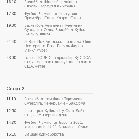
16:10
Волейбол. Жіночий чемпіонат
Європи. Португалія - Україна
17:30
Футбол. Чемпіонат Португалії.
Примейра. Санта Клара - Спортінг
19:30
Баскетбол. Чемпіонат Туреччини.
Суперліга. Огляд Волейбол. Кубок
Виклику. Жінки.
21:40
ZeRingШоу. Авторська програма Юрія
Нестеренко. Бокс. Василь Жиров -
Майкл Мурер
23:00
Гольф. TOUR Championship By COCA-
COLA. Medinah Country Club, Атланта,
США. Четве
Спорт 2
11:10
Баскетбол. Чемпіонат Туреччини.
Суперліга. Фенербахче - Бандірма
12:50
Шорт-трек. Кубок світу. Солт-Лейк-
Сіті, США. Перший день
14:30
Футбол. Чемпіонат Європи-2021.
Кваліфікація. U-21. Молдова - Уельс
16:10
Змішані єдиноборства