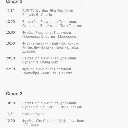
Спорт 1
11:10
BVB-TV. Футбол. Ліга Чемпіонів.
Борусія Д - Славія
13:20
Баскетбол. Чемпіонат Туреччини.
Суперліга. Бешикташ - Тюрк Телеком
15:00
Футбол. Чемпіонат Португалії.
Примейра. Спортінг - Морейренсі
16:50
Фігурне катання. Гран - прі. Чунцін,
Китай. Другий день. Танці на льоді.
Довільн
20:10
Баскетбол. Чемпіонат Туреччини.
Суперліга. Огляд Бокс
22:10
Футбол. Чемпіонат Португалії.
Примейра. Боавішта - Бенфіка
Спорт 2
10:10
Баскетбол. Чемпіонат Туреччини.
Суперліга. Бешикташ - Тюрк Телеком
11:50
Chelsea World
12:20
Футбол. Ліга Європи. 1/2 фіналу. Челсі
- Айнтрахт