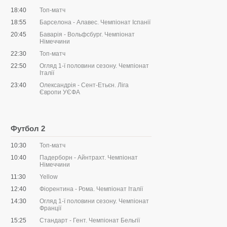
18:40
Топ-матч
18:55
Барселона - Алавес. Чемпіонат Іспанії
20:45
Баварія - Вольфсбург. Чемпіонат
Німеччини
22:30
Топ-матч
22:50
Огляд 1-ї половини сезону. Чемпіонат
Італії
23:40
Олександрія - Сент-Етьєн. Ліга
Європи УЄФА
Футбол 2
10:30
Топ-матч
10:40
Падерборн - Айнтрахт. Чемпіонат
Німеччини
11:30
Yellow
12:40
Фіорентина - Рома. Чемпіонат Італії
14:30
Огляд 1-ї половини сезону. Чемпіонат
Франції
15:25
Стандарт - Гент. Чемпіонат Бельгії