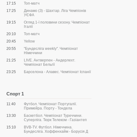
17:15
Топ-матч
17:25
Динамо (З) - Шахтар. Ліга Чемпіонів
УЄФА
19:15
Огляд 1-ї половини сезону. Чемпіонат
Італії
20:10
Топ-матч
20:45
Yellow
20:55
"Бундесліга weekly". Чемпіонат
Німеччини
21:25
LIVE. Антверпен - Андерлехт.
Чемпіонат Бельгії
23:25
Барселона - Алавес. Чемпіонат Іспанії
Спорт 1
11:40
Футбол. Чемпіонат Португалії.
Примейра. Порту - Тондела
13:30
Баскетбол. Чемпіонат Туреччини.
Суперліга. Тюрк Телеком - Газіантеп
15:10
BVB-TV. Футбол. Німеччина.
Бундесліга. Хоффенхайм - Борусія Д