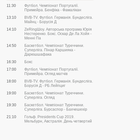
11:30
Футбол. Чемпіонат Португалії.
Примейра. Бенфіка - Фамалікан
13:10
BVB-TV. Футбол. Германія. Бундесліга.
Майнц - Борусія Д
14:10
ZeRingШоу. Авторська програма Юрія
Нестеренко. Бокс. Оскар Де Ла Хойя -
Менні Па
14:50
Баскетбол. Чемпіонат Туреччини.
Суперліга. Пінар Каршияка -
Дарюшшафака
16:30
Бокс
17:00
Футбол. Чемпіонат Португалії.
Примейра. Огляд матчів
18:00
BVB-TV. Футбол. Германія. Бундесліга.
Борусія Д - РБ Лейпциг
19:00
Баскетбол. Чемпіонат Туреччини.
Суперліга. Огляд
19:30
Баскетбол. Чемпіонат Туреччини.
Суперліга. Бурсаспор - Бахчешехір
21:10
Гольф. Presidents Сup 2019.
Мельбурн, Австралія. День четвертий