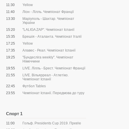
11:30
Yellow
11:40
Ліон - Лілль. Чемпіонат Франції
13:30
Маріуполь - Шахтар. Чемпіонат
України
15:20
"LALIGA ZAP". Чемпіонат Іспанії
15:35
Брешія - Аталанта. Чемпіонат Італії
17:25
Yellow
17:35
Алавес - Реал. Чемпіонат Іспанії
19:25
"Бундесліга weekly". Чемпіонат
Німеччини
19:55
LIVE. Лілль - Брест. Чемпіонат Франції
21:55
LIVE. Вільярреал - Атлетіко.
Чемпіонат Іспанії
22:45
Футбол Tables
23:55
Чемпіонат Іспанії. Передмова до туру
Спорт 1
11:00
Гольф. Presidents Cup 2019. Прев'ю