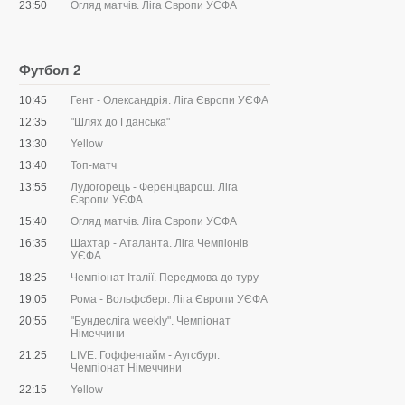
23:50
Огляд матчів. Ліга Європи УЄФА
Футбол 2
10:45
Гент - Олександрія. Ліга Європи УЄФА
12:35
"Шлях до Гданська"
13:30
Yellow
13:40
Топ-матч
13:55
Лудогорець - Ференцварош. Ліга
Європи УЄФА
15:40
Огляд матчів. Ліга Європи УЄФА
16:35
Шахтар - Аталанта. Ліга Чемпіонів
УЄФА
18:25
Чемпіонат Італії. Передмова до туру
19:05
Рома - Вольфсберг. Ліга Європи УЄФА
20:55
"Бундесліга weekly". Чемпіонат
Німеччини
21:25
LIVE. Гоффенгайм - Аугсбург.
Чемпіонат Німеччини
22:15
Yellow