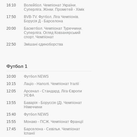
16:10
Волейбол. Чемпіонат України.
Суперліга. Жінки. Прометей - Хімік
17:50
BVB-TV. Футбол. Ліга Чемпіонів.
Борусія Д - Барселона
20:00
Баскетбол. Чемпіонат Туреччини.
Суперліга. Огляд Ковзанярський
спорт. Чемпіонат
22:50
Змішані єдиноборства
Футбол 1
10:00
Футбол NEWS
10:15
Лаціо - Наполі. Чемпіонат Італії
12:05
Арсенал - Стандард. Ліга Європи
УЄФА
13:55
Баварія - Боруссія (Д). Чемпіонат
Німеччини
15:40
Футбол NEWS
15:55
Монако - ПСЖ. Чемпіонат Франції
17:45
Барселона - Севілья. Чемпіонат
Іспанії