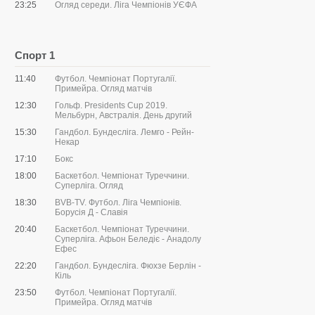
23:25
Огляд середи. Ліга Чемпіонів УЄФА
Спорт 1
11:40
Футбол. Чемпіонат Португалії.
Примейра. Огляд матчів
12:30
Гольф. Presidents Сup 2019.
Мельбурн, Австралія. День другий
15:30
Гандбол. Бундесліга. Лемго - Рейн-
Некар
17:10
Бокс
18:00
Баскетбол. Чемпіонат Туреччини.
Суперліга. Огляд
18:30
BVB-TV. Футбол. Ліга Чемпіонів.
Борусія Д - Славія
20:40
Баскетбол. Чемпіонат Туреччини.
Суперліга. Афьон Беледіє - Анадолу
Ефес
22:20
Гандбол. Бундесліга. Фюхзе Берлін -
Кіль
23:50
Футбол. Чемпіонат Португалії.
Примейра. Огляд матчів