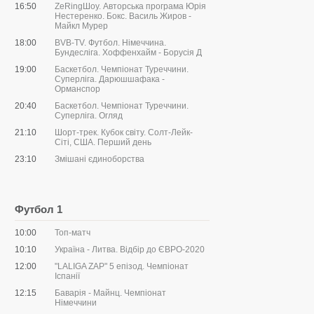
16:50
ZeRingШоу. Авторська програма Юрія
Нестеренко. Бокс. Василь Жиров -
Майкл Мурер
18:00
BVB-TV. Футбол. Німеччина.
Бундесліга. Хоффенхайм - Борусія Д
19:00
Баскетбол. Чемпіонат Туреччини.
Суперліга. Дарюшшафака -
Орманспор
20:40
Баскетбол. Чемпіонат Туреччини.
Суперліга. Огляд
21:10
Шорт-трек. Кубок світу. Солт-Лейк-
Сіті, США. Перший день
23:10
Змішані єдиноборства
Футбол 1
10:00
Топ-матч
10:10
Україна - Литва. Відбір до ЄВРО-2020
12:00
"LALIGA ZAP" 5 епізод. Чемпіонат
Іспанії
12:15
Баварія - Майнц. Чемпіонат
Німеччини