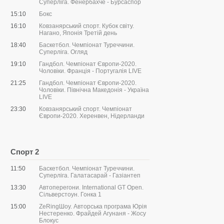
Суперліга. Фенербахче - Бурсаспор
15:10
Бокс
16:10
Ковзанярський спорт. Кубок світу.
Нагано, Японія Третій день
18:40
Баскетбол. Чемпіонат Туреччини.
Суперліга. Огляд
19:10
Гандбол. Чемпіонат Європи-2020.
Чоловіки. Франція - Португалія LIVE
21:25
Гандбол. Чемпіонат Європи-2020.
Чоловіки. Північна Македонія - Україна
LIVE
23:30
Ковзанярський спорт. Чемпіонат
Європи-2020. Херенвен, Нідерланди
Спорт 2
11:50
Баскетбол. Чемпіонат Туреччини.
Суперліга. Галатасарай - Газіантеп
13:30
Автоперегони. International GT Open.
Сільверстоун. Гонка 1
15:00
ZeRingШоу. Авторська програма Юрія
Нестеренко. Фрайдей Агунаня - Жосу
Блокус