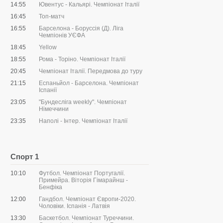
14:55
Ювентус - Кальярі. Чемпіонат Італії
16:45
Топ-матч
16:55
Барселона - Боруссія (Д). Ліга
Чемпіонів УЄФА
18:45
Yellow
18:55
Рома - Торіно. Чемпіонат Італії
20:45
Чемпіонат Італії. Передмова до туру
21:15
Еспаньйол - Барселона. Чемпіонат
Іспанії
23:05
"Бундесліга weekly". Чемпіонат
Німеччини
23:35
Наполі - Інтер. Чемпіонат Італії
Спорт 1
10:10
Футбол. Чемпіонат Португалії.
Примейра. Віторія Гімарайнш -
Бенфіка
12:00
Гандбол. Чемпіонат Європи-2020.
Чоловіки. Іспанія - Латвія
13:30
Баскетбол. Чемпіонат Туреччини.