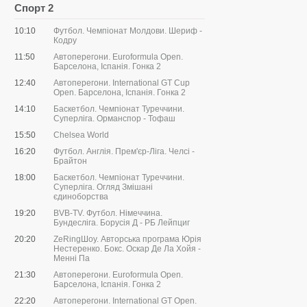
Спорт 2
10:10
Футбол. Чемпіонат Молдови. Шериф -
Кодру
11:50
Автоперегони. Euroformula Open.
Барселона, Іспанія. Гонка 2
12:40
Автоперегони. International GT Cup
Open. Барселона, Іспанія. Гонка 2
14:10
Баскетбол. Чемпіонат Туреччини.
Суперліга. Орманспор - Тофаш
15:50
Chelsea World
16:20
Футбол. Англія. Прем'єр-Ліга. Челсі -
Брайтон
18:00
Баскетбол. Чемпіонат Туреччини.
Суперліга. Огляд Змішані
єдиноборства
19:20
BVB-TV. Футбол. Німеччина.
Бундесліга. Борусія Д - РБ Лейпциг
20:20
ZeRingШоу. Авторська програма Юрія
Нестеренко. Бокс. Оскар Де Ла Хойя -
Менні Па
21:30
Автоперегони. Euroformula Open.
Барселона, Іспанія. Гонка 2
22:20
Автоперегони. International GT Open.