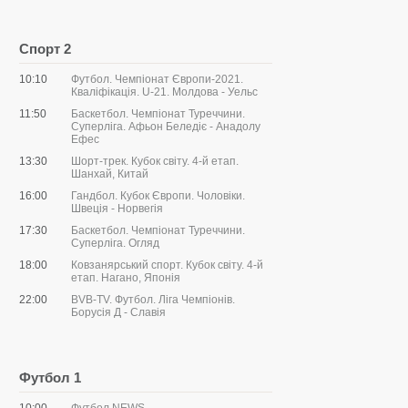
Спорт 2
10:10
Футбол. Чемпіонат Європи-2021.
Кваліфікація. U-21. Молдова - Уельс
11:50
Баскетбол. Чемпіонат Туреччини.
Суперліга. Афьон Беледіє - Анадолу
Ефес
13:30
Шорт-трек. Кубок світу. 4-й етап.
Шанхай, Китай
16:00
Гандбол. Кубок Європи. Чоловіки.
Швеція - Норвегія
17:30
Баскетбол. Чемпіонат Туреччини.
Суперліга. Огляд
18:00
Ковзанярський спорт. Кубок світу. 4-й
етап. Нагано, Японія
22:00
BVB-TV. Футбол. Ліга Чемпіонів.
Борусія Д - Славія
Футбол 1