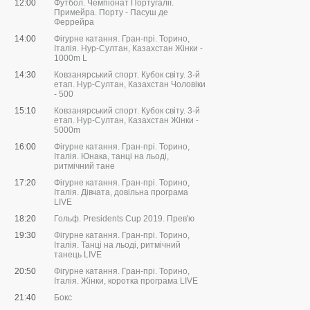
12:00
Футбол. Чемпіонат Португалії.
Примейра. Порту - Пасуш де
Феррейра
14:00
Фігурне катання. Гран-прі. Торино,
Італія. Нур-Султан, Казахстан Жінки -
1000m L
14:30
Ковзанярський спорт. Кубок світу. 3-й
етап. Нур-Султан, Казахстан Чоловіки
- 500
15:10
Ковзанярський спорт. Кубок світу. 3-й
етап. Нур-Султан, Казахстан Жінки -
5000m
16:00
Фігурне катання. Гран-прі. Торино,
Італія. Юнака, танці на льоді,
ритмічний тане
17:20
Фігурне катання. Гран-прі. Торино,
Італія. Дівчата, довільна програма
LIVE
18:20
Гольф. Presidents Cup 2019. Прев'ю
19:30
Фігурне катання. Гран-прі. Торино,
Італія. Танці на льоді, ритмічний
танець LIVE
20:50
Фігурне катання. Гран-прі. Торино,
Італія. Жінки, коротка програма LIVE
21:40
Бокс