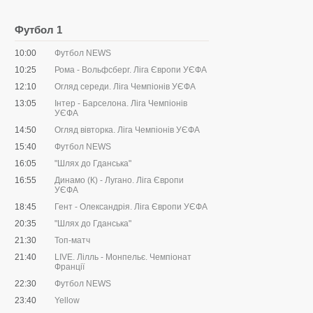
Футбол 1
10:00
Футбол NEWS
10:25
Рома - Вольфсберг. Ліга Європи УЄФА
12:10
Огляд середи. Ліга Чемпіонів УЄФА
13:05
Інтер - Барселона. Ліга Чемпіонів
УЄФА
14:50
Огляд вівторка. Ліга Чемпіонів УЄФА
15:40
Футбол NEWS
16:05
"Шлях до Гданська"
16:55
Динамо (К) - Лугано. Ліга Європи
УЄФА
18:45
Гент - Олександрія. Ліга Європи УЄФА
20:35
"Шлях до Гданська"
21:30
Топ-матч
21:40
LIVE. Лілль - Монпельє. Чемпіонат
Франції
22:30
Футбол NEWS
23:40
Yellow