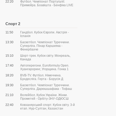
22:20
Футбол. Чемпіонат Португалії.
Примейра. Боавішта - Бенфіка LIVE
Спорт 2
11:50
Гандбол. Кубок Європи. Австрія -
Іспанія
13:30
Баскетбол. Чемпіонат Туреччини.
Суперліга. Пінар Каршияка -
Фенербахче
15:10
Шорт-трек. Кубок світу. Монреаль,
Канада
17:40
Автоперегони. Euroformula Open.
Хуангароринг, Угорщина. Гонка 1
18:20
BVB-TV. Футбол. Німеччина.
Бундесліга. Герта - Борусія Д
19:30
Баскетбол. Чемпіонат Туреччини.
Суперліга. Дарюшшафака - Тофаш
21:10
Волейбол. Кубок України. Жінки.
Прометей - Орбіту-ЗНУ-ОДЮСШ
22:40
Ковзанярський спорт. Кубок світу. 3-й
етап. Нур-Султан, Казахстан