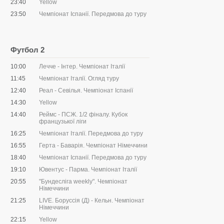
23:40
Yellow
23:50
Чемпіонат Іспанії. Передмова до туру
Футбол 2
10:00
Лечче - Інтер. Чемпіонат Італії
11:45
Чемпіонат Італії. Огляд туру
12:40
Реал - Севілья. Чемпіонат Іспанії
14:30
Yellow
14:40
Реймс - ПСЖ. 1/2 фіналу. Кубок
французької ліги
16:25
Чемпіонат Італії. Передмова до туру
16:55
Герта - Баварія. Чемпіонат Німеччини
18:40
Чемпіонат Іспанії. Передмова до туру
19:10
Ювентус - Парма. Чемпіонат Італії
20:55
"Бундесліга weekly". Чемпіонат
Німеччини
21:25
LIVE. Боруссія (Д) - Кельн. Чемпіонат
Німеччини
22:15
Yellow