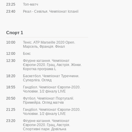
23:25
Топ-матч
23:40
Реал - Севілья. Чемпіонат Іспанії
Спорт 1
10:00
Теніс. ATP Marseille 2020 Open.
Марсель, Франція. Фінал
12:00
Бокс
12:30
Фігурне катання. Чемпіонат
Європи-2020. Грац, Австрія. Жінки.
Коротка програма L
18:20
Баскетбол. Чемпіонат Туреччини.
Суперліга. Огляд
18:55
Гандбол. Чемпіонат Європи-2020.
Чоловіки. 1/2 фіналу LIVE
20:50
Футбол. Чемпіонат Португалії.
Примейра. Огляд матчів
21:25
Гандбол. Чемпіонат Європи-2020.
Чоловіки. 1/2 фіналу LIVE
23:20
Фігурне катання. Чемпіонат
Європи-2020. Грац, Австрія.
Спортивні пари. Довільна