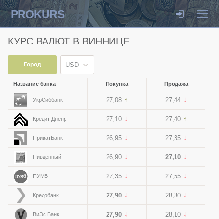
PROKURS
КУРС ВАЛЮТ В ВИННИЦЕ
Город
USD
Название банка
Покупка
Продажа
27,08
27,44
УкрСиббанк
27,10
27,40
Кредит Днепр
26,95
27,35
ПриватБанк
26,90
27,10
Пивденный
27,35
27,55
ПУМБ
27,90
28,30
Кредобанк
27,90
28,10
ВиЭс Банк