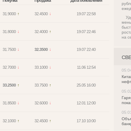
Покупка
Продажа
Дата обновления
руб
ежед
31.9000
32.4500
19.07 22:58
Уд
мен
быс
31.8000
32.4000
19.07 22:46
рост
на с
31.7500
32.3500
19.07 22:40
СВ
32.7000
33.1000
11.06 12:54
05:0
Кита
нефт
33.2500
33.7500
25.05 16:00
05:0
Гаря
пока
31.8500
32.6000
12.01 12:00
05:0
Объя
32.1000
32.4500
17.10 10:00
банк