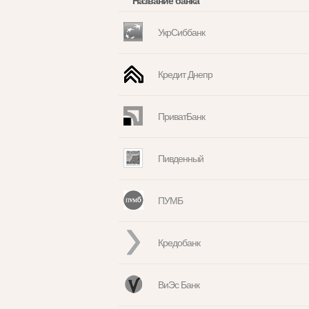
Название банка
УкрСиббанк
Кредит Днепр
ПриватБанк
Пивденный
ПУМБ
Кредобанк
ВиЭс Банк