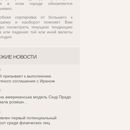
ля в этом городе обновляется
невно.
обная сортировка от большего к
ьшему и наоборот поможет Вам
тро посмотреть текущюю тенденцию
а или падения той или иной валюты
егодня.
ЕЖИЕ НОВОСТИ
4
й призывает к выполнению
яного соглашения с Ираном
2
ча американська модель Сінді Прадо
зала розкішн...
1
влен первый потенциальный
рот среди физических лиц