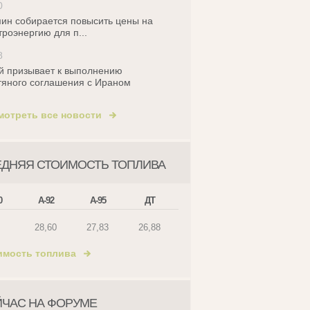
0
ин собирается повысить цены на
троэнергию для п...
8
й призывает к выполнению
яного соглашения с Ираном
мотреть все новости
ЕДНЯЯ СТОИМОСТЬ ТОПЛИВА
0
А-92
А-95
ДТ
28,60
27,83
26,88
имость топлива
ЙЧАС НА ФОРУМЕ