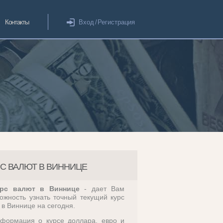
Контакты
Вход
/
Регистрация
РС ВАЛЮТ В ВИННИЦЕ
рс валют в Виннице
- дает Вам
ожность узнать точный текущий курс
 в Виннице на сегодня.
формация о курсе доллара, евро и