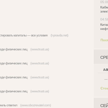
05:0
Кабм
элек
04:5
Кита
нефт
истировать капиталы — все условия
(t-pravda.net)
Пос
реди физических лиц
(www.trust.ua)
СР
реди физических лиц
(www.trust.ua)
А-8
реди физических лиц
(www.trust.ua)
—
Сто
реди физических лиц
(www.trust.ua)
Кремль ответил
(www.obozrevatel.com)
СЕ