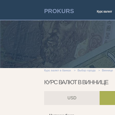
PROKURS
Курс валют
Курс валют в банках
>
Выбор города
>
Виннице
КУРС ВАЛЮТ В ВИННИЦЕ
USD