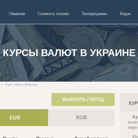
Обменник
Стоимость топлива
Телепрограмма
Форум
КУРСЫ ВАЛЮТ В УКРАИНЕ
>
Курс евро в Виннице
ВЫБРАТЬ ГОРОД
КУ
Ку
RUB
EUR
возм
евро
Ин