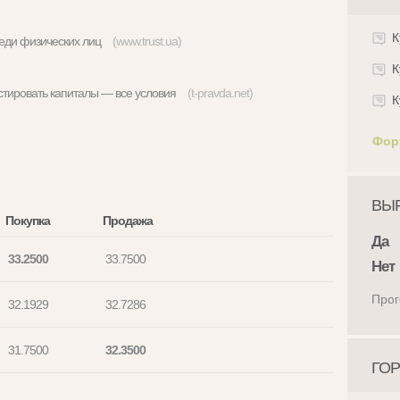
К
реди физических лиц
(www.trust.ua)
К
истировать капиталы — все условия
(t-pravda.net)
К
Фор
ВЫР
Покупка
Продажа
Да
33.2500
33.7500
Нет
Прог
32.1929
32.7286
31.7500
32.3500
ГОР