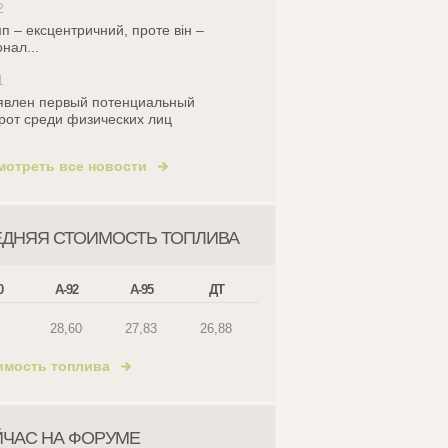
2
п – ексцентричний, проте він –
онал...
1
влен первый потенциальный
рот среди физических лиц
мотреть все новости
ЕДНЯЯ СТОИМОСТЬ ТОПЛИВА
0
А-92
А-95
ДТ
28,60
27,83
26,88
имость топлива
ЙЧАС НА ФОРУМЕ