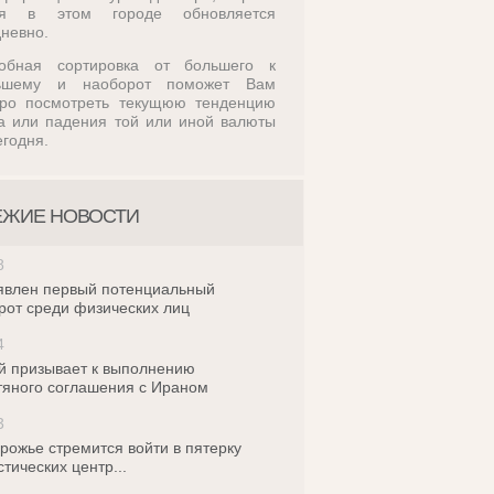
ля в этом городе обновляется
невно.
обная сортировка от большего к
ьшему и наоборот поможет Вам
тро посмотреть текущюю тенденцию
а или падения той или иной валюты
егодня.
ЕЖИЕ НОВОСТИ
8
влен первый потенциальный
рот среди физических лиц
4
й призывает к выполнению
яного соглашения с Ираном
3
рожье стремится войти в пятерку
стических центр...