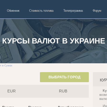
Обменник
Стоимость топлива
Телепрограмма
Форум
КУРСЫ ВАЛЮТ В УКРАИНЕ
ют в Сумах
ВЫБРАТЬ ГОРОД
КУР
К
EUR
RUB
возм
валю
Ин