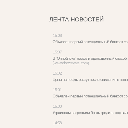
ЛЕНТА НОВОСТЕЙ
15:08
Объявлен первый потенциальный банкрот с
15:07
В "Оппоблоке" назвали единственный способ
(www.obozrevatel.com)
15:02
Цены на нефть растут после снижения в пя
15:01
Объявлен первый потенциальный банкрот с
15:00
Украинцам разрешили брать кредиты под за
14:58