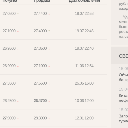
Покупка
Продажа
Дата обновления
руб
ежед
27.0800
27.4400
19.07 22:58
Уд
мен
быс
27.1000
27.4000
19.07 22:46
рост
на с
26.9500
27.3500
19.07 22:40
СВ
26.9000
27.1000
11.06 12:54
15:0
Объя
банк
27.3500
27.5500
25.05 16:00
15:0
Кита
нефт
26.2500
26.4700
10.06 12:00
15:0
Запо
27.9000
28.3000
12.01 12:00
тури