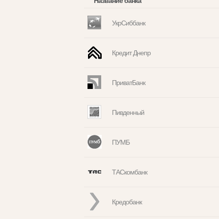
Название банка
УкрСиббанк
Кредит Днепр
ПриватБанк
Пивденный
ПУМБ
ТАСкомбанк
Кредобанк