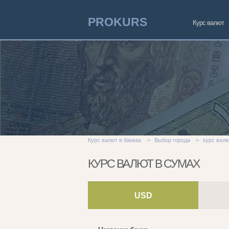
PROKURS
Курс валют
Курс валют в банках
>
Выбор города
>
курс вал
КУРС ВАЛЮТ В СУМАХ
USD