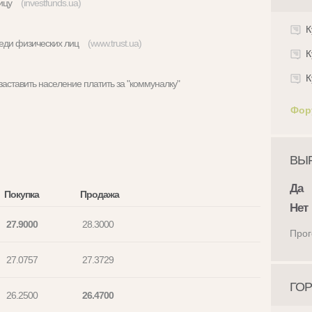
тницу
(investfunds.ua)
К
реди физических лиц
(www.trust.ua)
К
К
 заставить население платить за "коммуналку"
Фор
ВЫР
Да
Покупка
Продажа
Нет
27.9000
28.3000
Прог
27.0757
27.3729
ГОР
26.2500
26.4700