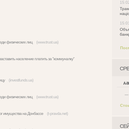
15:0
Трам
наці
15:0
Объя
банк
реди физических лиц
(www.trust.ua)
Пос
 заставить население платить за "коммуналку"
СР
тницу
(investfunds.ua)
А-8
—
реди физических лиц
(www.trust.ua)
Сто
лог имущества на Донбассе
(t-pravda.net)
СЕ