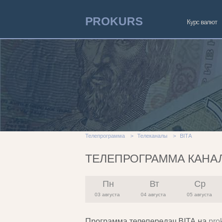
PROKURS
Курс валют
Телепрограмма
>
Телеканалы
>
ВІТА
ТЕЛЕПРОГРАММА КАНАЛ
Пн
Вт
Ср
03 августа
04 августа
05 августа
Программа телепередач ВІТА на
pro