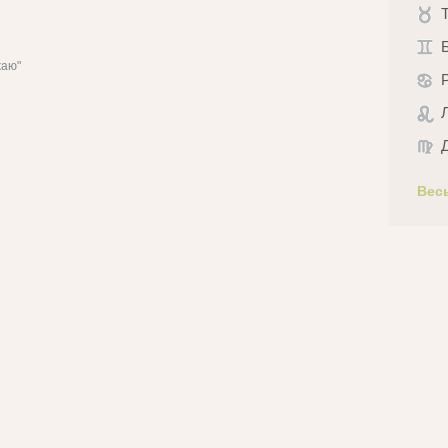
жаю"
Вес