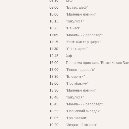
08:30
М/ф
09:00
"Браво, шеф"
10:00
"Маленькі новини"
10:15
"Закулісся"
10:25
"На часі"
11:05
"Мобільний репортер"
11:15
"Shift: Життя у цифрі"
11:30
"Світ тварин"
12:45
Х/ф
16:00
Програма привітань "Вітаю Кохаю Ба
17:00
"Рецепт здоров’я"
17:30
"Елементи"
18:00
"Постфактум"
18:30
"Маленькі новини"
18:40
"Закулісся"
18:45
"Мобільний репортер"
18:55
"Особливий випадок"
19:05
"Гра в пазли"
19:20
"Зворотній зв’язок"