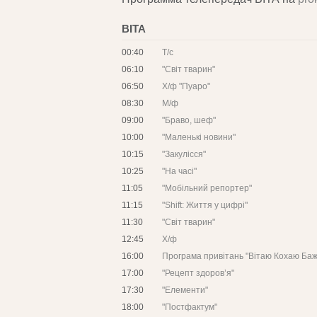
ВІТА
00:40
Т/с
06:10
"Світ тварин"
06:50
Х/ф "Пуаро"
08:30
М/ф
09:00
"Браво, шеф"
10:00
"Маленькі новини"
10:15
"Закулісся"
10:25
"На часі"
11:05
"Мобільний репортер"
11:15
"Shift: Життя у цифрі"
11:30
"Світ тварин"
12:45
Х/ф
16:00
Програма привітань "Вітаю Кохаю Ба
17:00
"Рецепт здоров’я"
17:30
"Елементи"
18:00
"Постфактум"