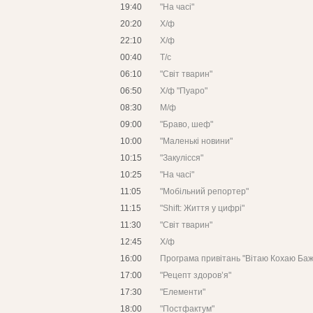
19:40
"На часі"
20:20
Х/ф
22:10
Х/ф
00:40
Т/с
06:10
"Світ тварин"
06:50
Х/ф "Пуаро"
08:30
М/ф
09:00
"Браво, шеф"
10:00
"Маленькі новини"
10:15
"Закулісся"
10:25
"На часі"
11:05
"Мобільний репортер"
11:15
"Shift: Життя у цифрі"
11:30
"Світ тварин"
12:45
Х/ф
16:00
Програма привітань "Вітаю Кохаю Ба
17:00
"Рецепт здоров’я"
17:30
"Елементи"
18:00
"Постфактум"