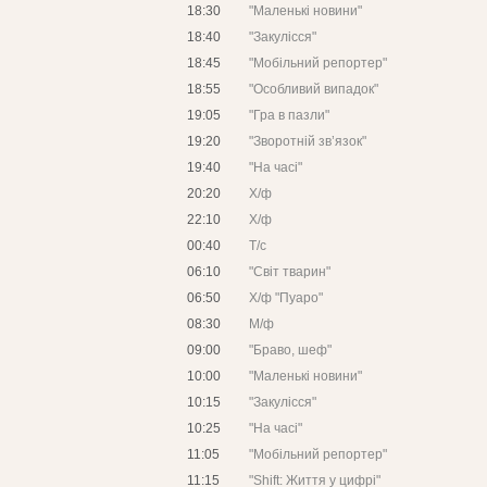
18:30
"Маленькі новини"
18:40
"Закулісся"
18:45
"Мобільний репортер"
18:55
"Особливий випадок"
19:05
"Гра в пазли"
19:20
"Зворотній зв’язок"
19:40
"На часі"
20:20
Х/ф
22:10
Х/ф
00:40
Т/с
06:10
"Світ тварин"
06:50
Х/ф "Пуаро"
08:30
М/ф
09:00
"Браво, шеф"
10:00
"Маленькі новини"
10:15
"Закулісся"
10:25
"На часі"
11:05
"Мобільний репортер"
11:15
"Shift: Життя у цифрі"