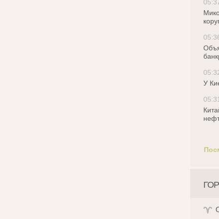
05:3
Мико
кору
05:3
Объя
банк
05:3
У Ки
05:3
Кита
нефт
Пос
ГОР