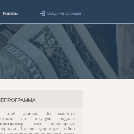
Контакты
Вход
/
Регистрация
ЛЕПРОГРАММА
а этой станице Вы сможете
мотреть на текущую неделю
епрограмму
всех популярных
передач. Так же существует выбор
ретных телеканалов по вашему вкусу,