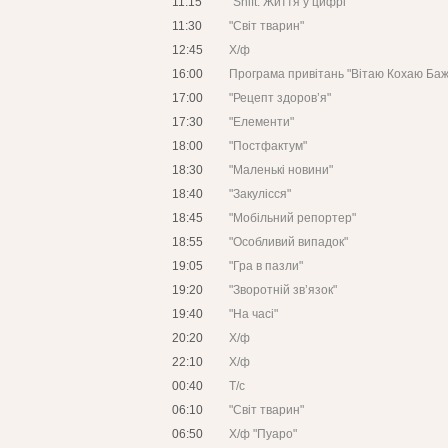
11:15
"Shift: Життя у цифрі"
11:30
"Світ тварин"
12:45
Х/ф
16:00
Програма привітань "Вітаю Кохаю Ба
17:00
"Рецепт здоров’я"
17:30
"Елементи"
18:00
"Постфактум"
18:30
"Маленькі новини"
18:40
"Закулісся"
18:45
"Мобільний репортер"
18:55
"Особливий випадок"
19:05
"Гра в пазли"
19:20
"Зворотній зв’язок"
19:40
"На часі"
20:20
Х/ф
22:10
Х/ф
00:40
Т/с
06:10
"Світ тварин"
06:50
Х/ф "Пуаро"