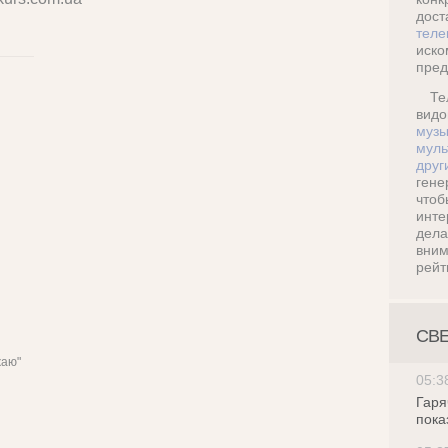
дос
теле
иск
пред
Те
ви
музы
муль
друг
ген
что
инт
дел
вни
рейт
СВ
жаю"
05:3
Гаря
пока