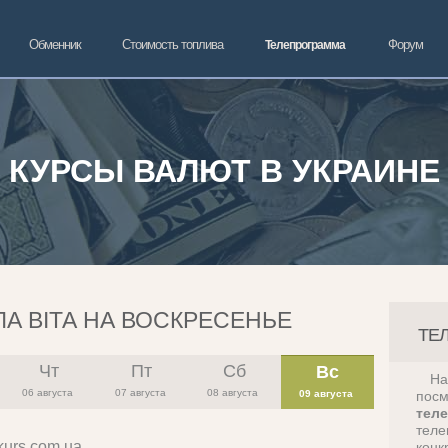
Обменник
Стоимость топлива
Форум
Телепрограмма
КУРСЫ ВАЛЮТ В УКРАИНЕ
А ВІТА НА ВОСКРЕСЕНЬЕ
ТЕ
Чт
Пт
Сб
Вс
Н
06 августа
07 августа
08 августа
09 августа
пос
тел
теле
kurs.com.ua
конк