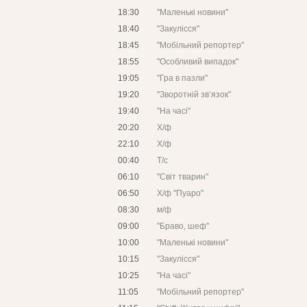
18:30
"Маленькі новини"
18:40
"Закулісся"
18:45
"Мобільний репортер"
18:55
"Особливий випадок"
19:05
"Гра в пазли"
19:20
"Зворотній зв’язок"
19:40
"На часі"
20:20
Х/ф
22:10
Х/ф
00:40
Т/с
06:10
"Світ тварин"
06:50
Х/ф "Пуаро"
08:30
м/ф
09:00
"Браво, шеф"
10:00
"Маленькі новини"
10:15
"Закулісся"
10:25
"На часі"
11:05
"Мобільний репортер"