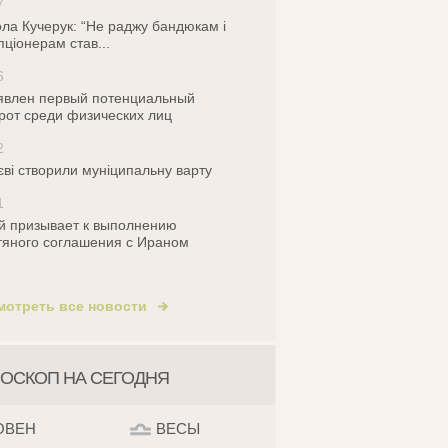
7
ла Кучерук: “Не раджу бандюкам і
пціонерам став...
6
влен первый потенциальный
рот среди физических лиц
2
єві створили муніципальну варту
1
й призывает к выполнению
яного соглашения с Ираном
мотреть все новости
ОСКОП НА СЕГОДНЯ
ОВЕН
ВЕСЫ