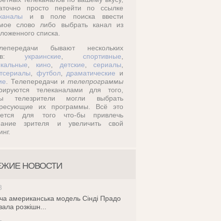
таточно просто перейти по ссылке
каналы
и в поле поиска ввести
омое слово либо выбрать канал из
ложенного списка.
лепередачи бывают нескольких
дов:
украинские
,
спортивные
,
кальные
,
кино
,
детские
,
сериалы
,
тсериалы
,
футбол
,
драматические
и
ие
. Телепередачи и
телепрограммы
ерируются телеканалами для того,
бы телезрители могли выбрать
ересующие их программы. Всё это
ается для того что-бы привлечь
мание зрителя и увеличить свой
инг.
ЕЖИЕ НОВОСТИ
8
ча американська модель Сінді Прадо
зала розкішн...