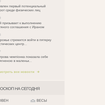
0
влен первый потенциальный
рот среди физических лиц
9
й призывает к выполнению
яного соглашения с Ираном
8
рожье стремится войти в пятерку
стических центр...
7
трова чемпіонка показала себе
ягненою в маленьк...
мотреть все новости
ОСКОП НА СЕГОДНЯ
ОВЕН
ВЕСЫ