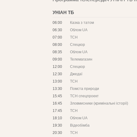
УНІАН ТБ
06:00
Казка з татом
06:30
Облом UA
07:00
ТСН
08:00
Спецкор
08:35
Облом UA
09:00
Телемагазин
12:00
Спецкор
12:30
Джедаї
13:00
ТСН
13:30
Помста природи
15:45
ТСН спецпроект
16:45
Зловмисники (кримінальні історії)
17:45
ТСН
18:10
Облом UA
19:30
Відеобімба
20:30
ТСН