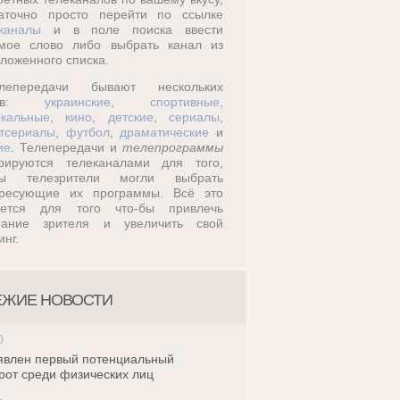
таточно просто перейти по ссылке
каналы
и в поле поиска ввести
омое слово либо выбрать канал из
ложенного списка.
лепередачи бывают нескольких
дов:
украинские
,
спортивные
,
кальные
,
кино
,
детские
,
сериалы
,
тсериалы
,
футбол
,
драматические
и
ие
. Телепередачи и
телепрограммы
ерируются телеканалами для того,
бы телезрители могли выбрать
ересующие их программы. Всё это
ается для того что-бы привлечь
мание зрителя и увеличить свой
инг.
ЕЖИЕ НОВОСТИ
0
влен первый потенциальный
рот среди физических лиц