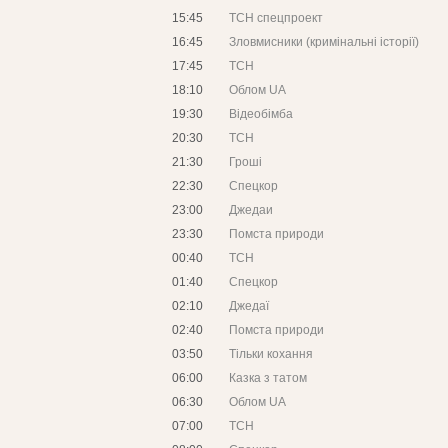
15:45
ТСН спецпроект
16:45
Зловмисники (кримінальні історії)
17:45
ТСН
18:10
Облом UA
19:30
Відеобімба
20:30
ТСН
21:30
Гроші
22:30
Спецкор
23:00
Джедаи
23:30
Помста природи
00:40
ТСН
01:40
Спецкор
02:10
Джедаї
02:40
Помста природи
03:50
Тільки кохання
06:00
Казка з татом
06:30
Облом UA
07:00
ТСН