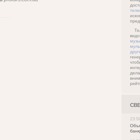
дос
теле
иск
пред
Те
ви
музы
муль
друг
ген
что
инт
дел
вни
рейт
СВ
23:5
Объя
банк