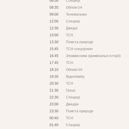
08:00
Спецкор
08:35
Облом UA
09:00
Телемагазин
12:00
Спецкор
12:30
Джедаї
13:00
ТСН
13:30
Помста природи
15:45
ТСН спецпроект
16:45
Зловмисники (кримінальні історії)
17:45
ТСН
18:10
Облом UA
19:30
Відеобімба
20:30
ТСН
21:30
Гроші
22:30
Спецкор
23:00
Джедаи
23:30
Помста природи
00:40
ТСН
01:40
Спецкор