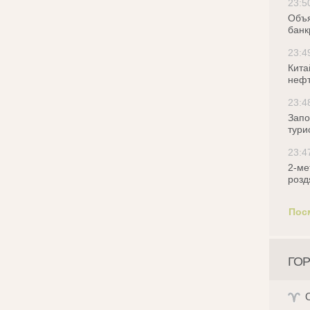
23:5
Объя
банк
23:4
Кита
нефт
23:4
Запо
тури
23:4
2-ме
розд
Пос
ГОР