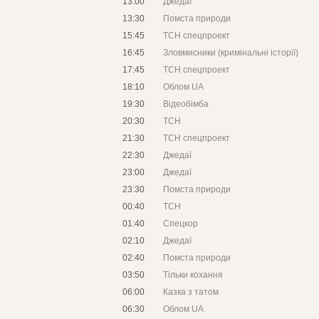
13:00
Джедаї
13:30
Помста природи
15:45
ТСН спецпроект
16:45
Зловмисники (кримінальні історії)
17:45
ТСН спецпроект
18:10
Облом UA
19:30
Відеобімба
20:30
ТСН
21:30
ТСН спецпроект
22:30
Джедаї
23:00
Джедаї
23:30
Помста природи
00:40
ТСН
01:40
Спецкор
02:10
Джедаї
02:40
Помста природи
03:50
Тільки кохання
06:00
Казка з татом
06:30
Облом UA