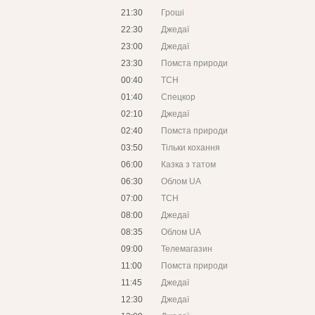
21:30
Гроші
22:30
Джедаї
23:00
Джедаї
23:30
Помста природи
00:40
ТСН
01:40
Спецкор
02:10
Джедаї
02:40
Помста природи
03:50
Тільки кохання
06:00
Казка з татом
06:30
Облом UA
07:00
ТСН
08:00
Джедаї
08:35
Облом UA
09:00
Телемагазин
11:00
Помста природи
11:45
Джедаї
12:30
Джедаї