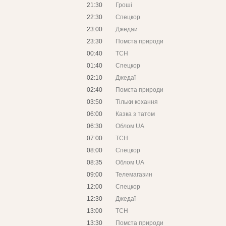
21:30
Гроші
22:30
Спецкор
23:00
Джедаи
23:30
Помста природи
00:40
ТСН
01:40
Спецкор
02:10
Джедаї
02:40
Помста природи
03:50
Тільки кохання
06:00
Казка з татом
06:30
Облом UA
07:00
ТСН
08:00
Спецкор
08:35
Облом UA
09:00
Телемагазин
12:00
Спецкор
12:30
Джедаї
13:00
ТСН
13:30
Помста природи