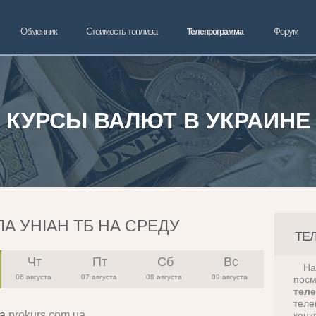
Обменник
Стоимость топлива
Форум
Телепрограмма
КУРСЫ ВАЛЮТ В УКРАИНЕ
А УНІАН ТБ НА СРЕДУ
ТЕ
Чт
Пт
Сб
Вс
Н
06 августа
07 августа
08 августа
09 августа
пос
тел
теле
на
prokurs.com.ua
конк