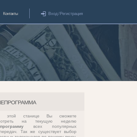
Контакты
Вход
/
Регистрация
ЛЕПРОГРАММА
а этой станице Вы сможете
мотреть на текущую неделю
епрограмму
всех популярных
передач. Так же существует выбор
ретных телеканалов по вашему вкусу,