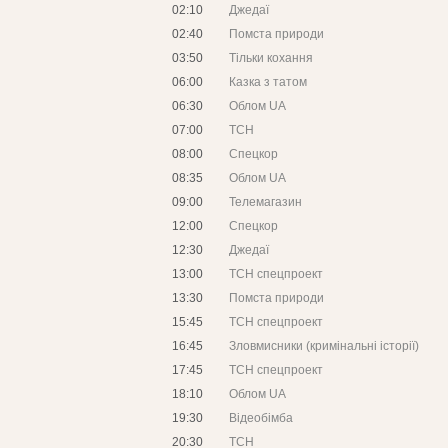
02:10
Джедаї
02:40
Помста природи
03:50
Тільки кохання
06:00
Казка з татом
06:30
Облом UA
07:00
ТСН
08:00
Спецкор
08:35
Облом UA
09:00
Телемагазин
12:00
Спецкор
12:30
Джедаї
13:00
ТСН спецпроект
13:30
Помста природи
15:45
ТСН спецпроект
16:45
Зловмисники (кримінальні історії)
17:45
ТСН спецпроект
18:10
Облом UA
19:30
Відеобімба
20:30
ТСН