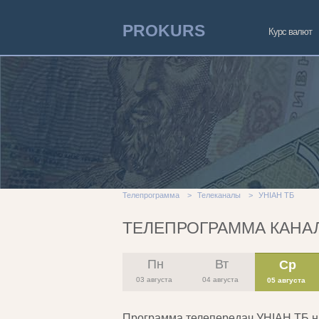
PROKURS
Курс валют
Телепрограмма
>
Телеканалы
>
УНІАН ТБ
ТЕЛЕПРОГРАММА КАНАЛ
Пн
Вт
Ср
03 августа
04 августа
05 августа
Программа телепередач УНІАН ТБ 