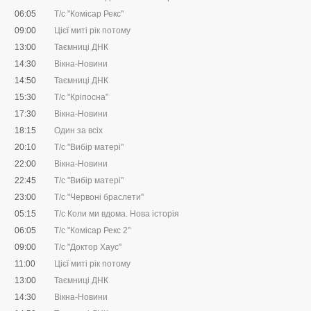
06:05
Т/с "Комісар Рекс"
09:00
Цієї миті рік потому
13:00
Таємниці ДНК
14:30
Вікна-Новини
14:50
Таємниці ДНК
15:30
Т/с "Кріпосна"
17:30
Вікна-Новини
18:15
Один за всіх
20:10
Т/с "Вибір матері"
22:00
Вікна-Новини
22:45
Т/с "Вибір матері"
23:00
Т/с "Червоні браслети"
05:15
Т/с Коли ми вдома. Нова історія
06:05
Т/с "Комісар Рекс 2"
09:00
Т/с "Доктор Хаус"
11:00
Цієї миті рік потому
13:00
Таємниці ДНК
14:30
Вікна-Новини