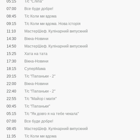
05:15
Т/с "Сліпа"
07:00
Все буде добре!
08:45
Т/с Коли ми вдома
09:15
Т/с Коли ми вдома. Нова історія
11:10
МастерШеф. Кулінарний випускний
14:30
Вікна-Новини
14:50
МастерШеф. Кулінарний випускний
15:25
Хата на тата
17:30
Вікна-Новини
18:15
СуперМама
20:15
Т/с "Папаньки - 2"
22:00
Вікна-Новини
22:40
Т/с "Папаньки - 2"
22:55
Т/с "Майор і магія"
00:45
Т/с "Папаньки"
05:15
Т/с "Як довго я на тебе чекала"
07:00
Все буде добре!
08:45
МастерШеф. Кулінарний випускний
11:35
Т/с Коли ми вдома