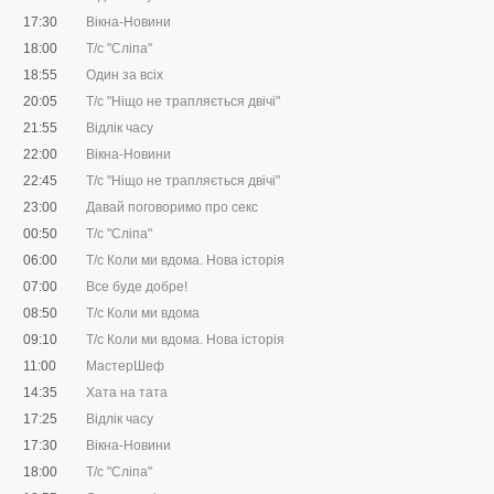
17:30
Вікна-Новини
18:00
Т/с "Сліпа"
18:55
Один за всіх
20:05
Т/с "Ніщо не трапляється двічі"
21:55
Відлік часу
22:00
Вікна-Новини
22:45
Т/с "Ніщо не трапляється двічі"
23:00
Давай поговоримо про секс
00:50
Т/с "Сліпа"
06:00
Т/с Коли ми вдома. Нова історія
07:00
Все буде добре!
08:50
Т/с Коли ми вдома
09:10
Т/с Коли ми вдома. Нова історія
11:00
МастерШеф
14:35
Хата на тата
17:25
Відлік часу
17:30
Вікна-Новини
18:00
Т/с "Сліпа"