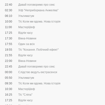
22:40
Давай поговоримо про секс
02:30
Х/ф "Неприборкана Анжеліка"
06:10
Ультиматум
10:00
Т/с Коли ми вдома. Нова історія
11:00
МастерШеф
17:25
Відлік часу
17:30
Вікна-Новини
17:55
Один за всіх
19:55
Т/с "Кохання. Побічний ефект"
21:55
Відлік часу
22:00
Вікна-Новини
22:45
Давай поговоримо про секс
00:00
Слідство ведуть екстрасенси
05:50
Ультиматум
09:30
Т/с Коли ми вдома. Нова історія
10:30
МастерШеф
16:25
Т/с "Сліпа"
17:25
Відлік часу