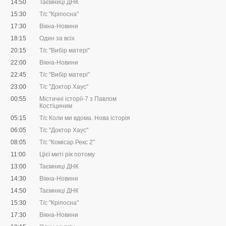
14:50
Таємниці ДНК
15:30
Т/с "Кріпосна"
17:30
Вікна-Новини
18:15
Один за всіх
20:15
Т/с "Вибір матері"
22:00
Вікна-Новини
22:45
Т/с "Вибір матері"
23:00
Т/с "Доктор Хаус"
00:55
Містичні історії-7 з Павлом
Костіциним
05:15
Т/с Коли ми вдома. Нова історія
06:05
Т/с "Доктор Хаус"
08:05
Т/с "Комісар Рекс 2"
11:00
Цієї миті рік потому
13:00
Таємниці ДНК
14:30
Вікна-Новини
14:50
Таємниці ДНК
15:30
Т/с "Кріпосна"
17:30
Вікна-Новини