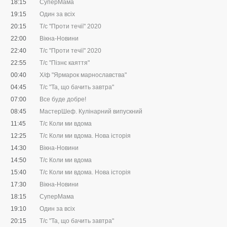
18:15
СуперМама
19:15
Один за всіх
20:15
Т/с "Проти течії" 2020
22:00
Вікна-Новини
22:40
Т/с "Проти течії" 2020
22:55
Т/с "Пізнє каяття"
00:40
Х/ф "Ярмарок марнославства"
04:45
Т/с "Та, що бачить завтра"
07:00
Все буде добре!
08:45
МастерШеф. Кулінарний випускний
11:45
Т/с Коли ми вдома
12:25
Т/с Коли ми вдома. Нова історія
14:30
Вікна-Новини
14:50
Т/с Коли ми вдома
15:40
Т/с Коли ми вдома. Нова історія
17:30
Вікна-Новини
18:15
СуперМама
19:10
Один за всіх
20:15
Т/с "Та, що бачить завтра"