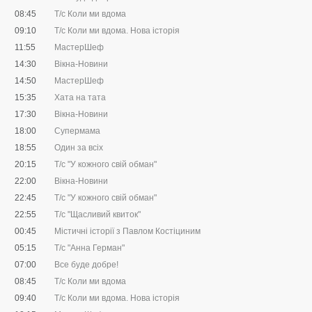
08:45
Т/с Коли ми вдома
09:10
Т/с Коли ми вдома. Нова історія
11:55
МастерШеф
14:30
Вікна-Новини
14:50
МастерШеф
15:35
Хата на тата
17:30
Вiкна-Новини
18:00
Супермама
18:55
Один за всіх
20:15
Т/с "У кожного свій обман"
22:00
Вікна-Новини
22:45
Т/с "У кожного свій обман"
22:55
Т/с "Щасливий квиток"
00:45
Містичні історії з Павлом Костіциним
05:15
Т/с "Анна Герман"
07:00
Все буде добре!
08:45
Т/с Коли ми вдома
09:40
Т/с Коли ми вдома. Нова історія