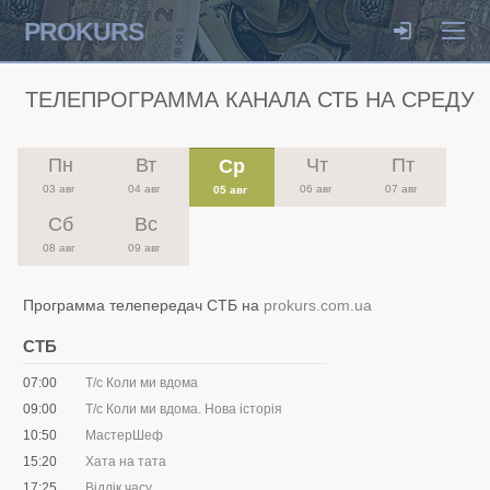
PROKURS
ТЕЛЕПРОГРАММА КАНАЛА СТБ НА СРЕДУ
Пн
Вт
Чт
Пт
Ср
03 авг
04 авг
06 авг
07 авг
05 авг
Сб
Вс
08 авг
09 авг
Программа телепередач СТБ на
prokurs.com.ua
СТБ
07:00
Т/с Коли ми вдома
09:00
Т/с Коли ми вдома. Нова історія
10:50
МастерШеф
15:20
Хата на тата
17:25
Відлік часу