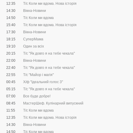
12:35
Т/с Коли ми вдома. Нова історія
14:30
Вікна-Новини
14:50
Т/с Коли ми вдома
15:40
Т/с Коли ми вдома. Нова історія
17:30
Вікна-Новини
18:15
СуперМама
19:10
Один за всіх
20:15
Т/с "Як довго я на тебе чекала"
22:00
Вікна-Новини
22:40
Т/с "Як довго я на тебе чекала"
22:55
Т/с "Майор і магія"
00:45
Х/ф "Ідеальний голос 3"
05:15
Т/с "Як довго я на тебе чекала"
07:00
Все буде добре!
08:45
МастерШеф. Кулінарний випускний
11:55
Т/с Коли ми вдома
12:35
Т/с Коли ми вдома. Нова історія
14:30
Вікна-Новини
14:50
Т/с Коли ми вдома