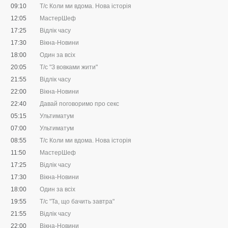
09:10
Т/с Коли ми вдома. Нова історія
12:05
МастерШеф
17:25
Відлік часу
17:30
Вікна-Новини
18:00
Один за всіх
20:05
Т/с "З вовками жити"
21:55
Відлік часу
22:00
Вікна-Новини
22:40
Давай поговоримо про секс
05:15
Ультиматум
07:00
Ультиматум
08:55
Т/с Коли ми вдома. Нова історія
11:50
МастерШеф
17:25
Відлік часу
17:30
Вікна-Новини
18:00
Один за всіх
19:55
Т/с "Та, що бачить завтра"
21:55
Відлік часу
22:00
Вікна-Новини