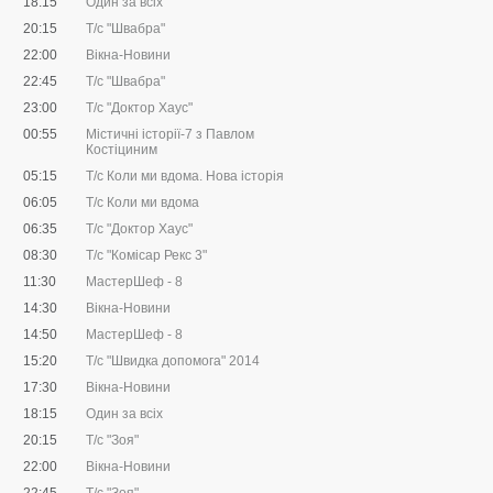
18:15
Один за всіх
20:15
Т/с "Швабра"
22:00
Вікна-Новини
22:45
Т/с "Швабра"
23:00
Т/с "Доктор Хаус"
00:55
Містичні історії-7 з Павлом
Костіциним
05:15
Т/с Коли ми вдома. Нова історія
06:05
Т/с Коли ми вдома
06:35
Т/с "Доктор Хаус"
08:30
Т/с "Комісар Рекс 3"
11:30
МастерШеф - 8
14:30
Вікна-Новини
14:50
МастерШеф - 8
15:20
Т/с "Швидка допомога" 2014
17:30
Вікна-Новини
18:15
Один за всіх
20:15
Т/с "Зоя"
22:00
Вікна-Новини