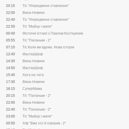
20:15
Т/с "Упереджене ставлення"
22:00
Вікна-Новини
22:40
Т/с "Упереджене ставлення"
22:50
Т/с "Майор і магія"
00:40
Містичні історії з Павлом Костіциним
05:55
Т/с "Папаньки - 2"
07:10
Т/с Коли ми вдома. Нова історія
12:40
МастерШеф
14:30
Вікна-Новини
14:50
МастерШеф
15:40
Хата на тата
17:30
Вікна-Новини
18:15
СуперМама
20:15
Т/с "Папаньки - 2"
22:00
Вікна-Новини
22:40
Т/с "Папаньки - 2"
23:00
Т/с "Майор і магія"
00:50
Х/ф "Вже хто б говорив - 2"