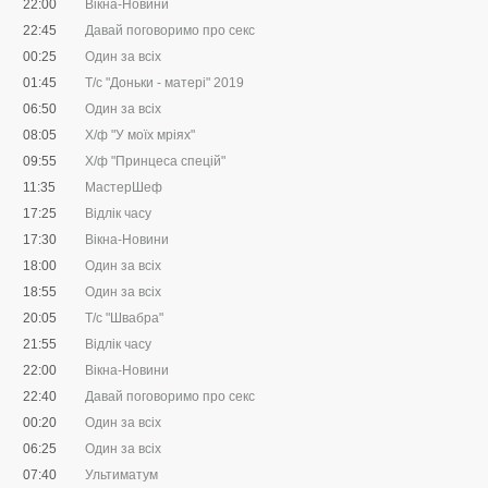
22:00
Вікна-Новини
22:45
Давай поговоримо про секс
00:25
Один за всіх
01:45
Т/с "Доньки - матері" 2019
06:50
Один за всіх
08:05
Х/ф "У моїх мріях"
09:55
Х/ф "Принцеса спецій"
11:35
МастерШеф
17:25
Відлік часу
17:30
Вікна-Новини
18:00
Один за всіх
18:55
Один за всіх
20:05
Т/с "Швабра"
21:55
Відлік часу
22:00
Вікна-Новини
22:40
Давай поговоримо про секс
00:20
Один за всіх
06:25
Один за всіх
07:40
Ультиматум