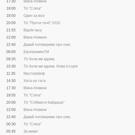
17:30
Вiкна-Новини
18:00
Т/с "Сліпа"
18:50
Один за всіх
20:00
Т/с "Проти течії" 2020
21:55
Відлік часу
22:00
Вікна-Новини
22:40
Давай поговоримо про секс
06:00
ЕксперименТИ
09:35
Т/с Коли ми вдома
10:30
Т/с Коли ми вдома. Нова історія
11:30
МастерШеф
14:30
Хата на тата
17:30
Вікна-Новини
18:05
Т/с "Сліпа"
20:00
Т/с "Спіймати Кайдаша"
22:00
Вікна-Новини
22:40
Давай поговоримо про секс
00:30
Т/с "Сліпа"
05:45
За живе!