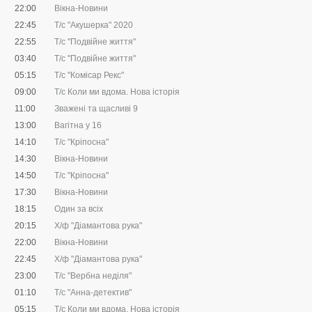
22:00
Вікна-Новини
22:45
Т/с "Акушерка" 2020
22:55
Т/с "Подвійне життя"
03:40
Т/с "Подвійне життя"
05:15
Т/с "Комісар Рекс"
09:00
Т/с Коли ми вдома. Нова історія
11:00
Зважені та щасливі 9
13:00
Вагітна у 16
14:10
Т/с "Кріпосна"
14:30
Вікна-Новини
14:50
Т/с "Кріпосна"
17:30
Вікна-Новини
18:15
Один за всіх
20:15
Х/ф "Діамантова рука"
22:00
Вікна-Новини
22:45
Х/ф "Діамантова рука"
23:00
Т/с "Вербна неділя"
01:10
Т/с "Анна-детектив"
05:15
Т/с Коли ми вдома. Нова історія