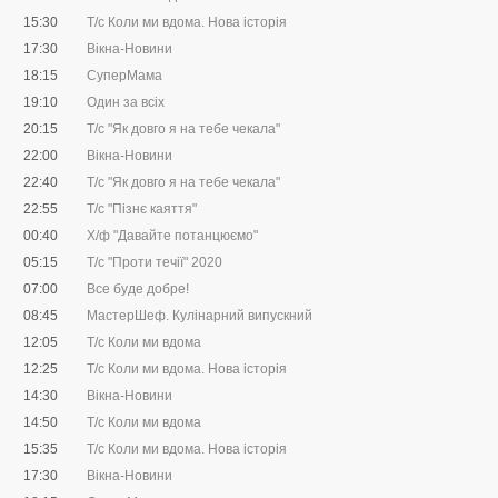
15:30
Т/с Коли ми вдома. Нова історія
17:30
Вікна-Новини
18:15
СуперМама
19:10
Один за всіх
20:15
Т/с "Як довго я на тебе чекала"
22:00
Вікна-Новини
22:40
Т/с "Як довго я на тебе чекала"
22:55
Т/с "Пізнє каяття"
00:40
Х/ф "Давайте потанцюємо"
05:15
Т/с "Проти течії" 2020
07:00
Все буде добре!
08:45
МастерШеф. Кулінарний випускний
12:05
Т/с Коли ми вдома
12:25
Т/с Коли ми вдома. Нова історія
14:30
Вікна-Новини
14:50
Т/с Коли ми вдома
15:35
Т/с Коли ми вдома. Нова історія
17:30
Вікна-Новини