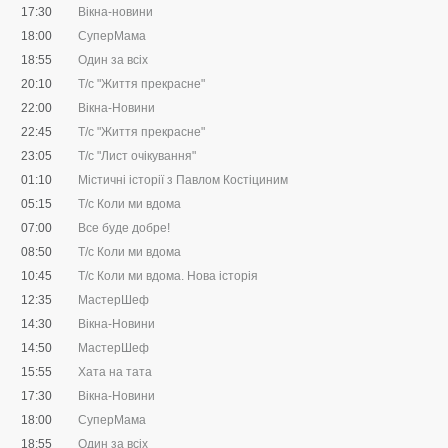
17:30
Вікна-новини
18:00
СуперМама
18:55
Один за всіх
20:10
Т/с "Життя прекрасне"
22:00
Вікна-Новини
22:45
Т/с "Життя прекрасне"
23:05
Т/с "Лист очікування"
01:10
Містичні історії з Павлом Костіциним
05:15
Т/с Коли ми вдома
07:00
Все буде добре!
08:50
Т/с Коли ми вдома
10:45
Т/с Коли ми вдома. Нова історія
12:35
МастерШеф
14:30
Вікна-Новини
14:50
МастерШеф
15:55
Хата на тата
17:30
Вікна-Новини
18:00
СуперМама
18:55
Один за всіх