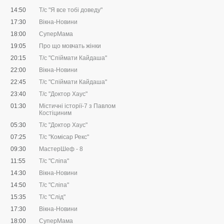
14:50
Т/с "Я все тобі доведу"
17:30
Вікна-Новини
18:00
СуперМама
19:05
Про що мовчать жінки
20:15
Т/с "Спіймати Кайдаша"
22:00
Вікна-Новини
22:45
Т/с "Спіймати Кайдаша"
23:40
Т/с "Доктор Хаус"
01:30
Містичні історії-7 з Павлом
Костіциним
05:30
Т/с "Доктор Хаус"
07:25
Т/с "Комісар Рекс"
09:30
МастерШеф - 8
11:55
Т/с "Сліпа"
14:30
Вікна-Новини
14:50
Т/с "Сліпа"
15:35
Т/с "Слід"
17:30
Вікна-Новини
18:00
СуперМама