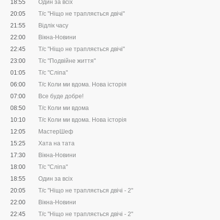
18:55
Один за всіх
20:05
Т/с "Ніщо не трапляється двічі"
21:55
Відлік часу
22:00
Вiкна-Новини
22:45
Т/с "Ніщо не трапляється двічі"
23:00
Т/с "Подвійне життя"
01:05
Т/с "Сліпа"
06:00
Т/с Коли ми вдома. Нова історія
07:00
Все буде добре!
08:50
Т/с Коли ми вдома
10:10
Т/с Коли ми вдома. Нова історія
12:05
МастерШеф
15:25
Хата на тата
17:30
Вікна-Новини
18:00
Т/с "Сліпа"
18:55
Один за всіх
20:05
Т/с "Ніщо не трапляється двічі - 2"
22:00
Вікна-Новини
22:45
Т/с "Ніщо не трапляється двічі - 2"