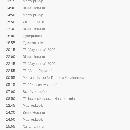
12:15
МастерШеф
14:30
Вікна-Новини
14:50
МастерШеф
15:50
Хата на тата
17:30
Вікна-Новини
18:00
СуперМама
18:55
Один за всіх
20:15
Т/с "Акушерка" 2020
22:00
Вікна-Новини
22:45
Т/с "Акушерка" 2020
22:55
Т/с "Анна Герман"
00:55
Містичні історії з Павлом Костіциним
05:15
Т/с "Лист очікування"
07:00
Все буде добре!
08:50
Т/с Коли ми вдома. Нова історія
12:45
МастерШеф
14:30
Вікна-Новини
14:50
МастерШеф
15:55
Хата на тата