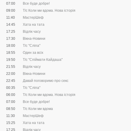
07:00
Все буде добре!
09:00
Т/с Коли ми вдома. Нова історія
11:40
МастерШеф
14:45
Хата на тата
17:25
Відлік часу
17:30
Вікна-Новини
18:00
Т/с "Сліпа"
18:55
Один за всіх
19:50
Т/с "Спіймати Кайдаша"
21:55
Відлік часу
22:00
Вікна-Новини
22:45
Давай поговоримо про секс
00:35
Т/с "Сліпа"
06:00
Т/с Коли ми вдома. Нова історія
07:00
Все буде добре!
08:50
Т/с Коли ми вдома
11:30
МастерШеф
15:25
Хата на тата
17:25
Відлік часу