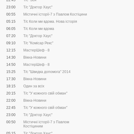
22:45
Т/с "Зоя"
23:00
Т/с "Доктор Хаус"
00:55
Містичні історії-7 з Павлом Костіцини
05:15
Т/с Коли ми вдома. Нова історія
06:05
Т/с Коли ми вдома
07:20
Т/с "Доктор Хаус"
09:10
Т/с "Комісар Рекс"
12:15
МастерШеф - 8
14:30
Вікна-Новини
14:50
МастерШеф - 8
15:25
Т/с "Швидка допомога" 2014
17:30
Вікна-Новини
18:15
Один за всіх
20:15
Т/с "У кожного свій обман"
22:00
Вікна-Новини
22:45
Т/с "У кожного свій обман"
23:00
Т/с "Доктор Хаус"
00:50
Містичні історії-7 з Павлом
Костіциним
05:15
Т/с "Доктор Хаус"