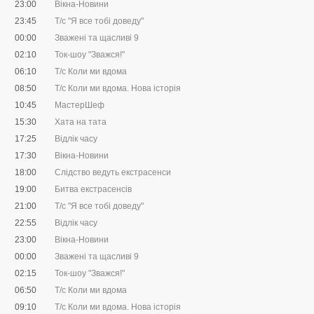
23:00
Вікна-Новини
23:45
Т/с "Я все тобі доведу"
00:00
Зважені та щасливі 9
02:10
Ток-шоу "Зважся!"
06:10
Т/с Коли ми вдома
08:50
Т/с Коли ми вдома. Нова історія
10:45
МастерШеф
15:30
Хата на тата
17:25
Відлік часу
17:30
Вікна-Новини
18:00
Слідство ведуть екстрасенси
19:00
Битва екстрасенсів
21:00
Т/с "Я все тобі доведу"
22:55
Відлік часу
23:00
Вікна-Новини
00:00
Зважені та щасливі 9
02:15
Ток-шоу "Зважся!"
06:50
Т/с Коли ми вдома
09:10
Т/с Коли ми вдома. Нова історія