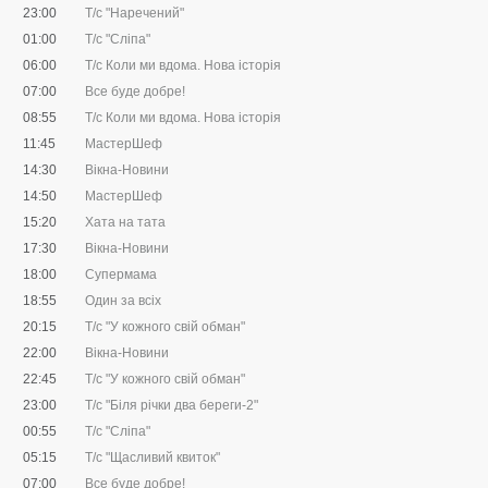
23:00
Т/с "Наречений"
01:00
Т/с "Сліпа"
06:00
Т/с Коли ми вдома. Нова історія
07:00
Все буде добре!
08:55
Т/с Коли ми вдома. Нова історія
11:45
МастерШеф
14:30
Вікна-Новини
14:50
МастерШеф
15:20
Хата на тата
17:30
Вікна-Новини
18:00
Супермама
18:55
Один за всіх
20:15
Т/с "У кожного свій обман"
22:00
Вікна-Новини
22:45
Т/с "У кожного свій обман"
23:00
Т/с "Біля річки два береги-2"
00:55
Т/с "Сліпа"
05:15
Т/с "Щасливий квиток"
07:00
Все буде добре!