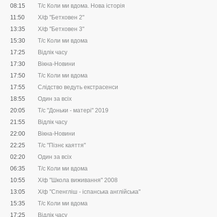
08:15
Т/с Коли ми вдома. Нова історія
11:50
Х/ф "Бетховен 2"
13:35
Х/ф "Бетховен 3"
15:30
Т/с Коли ми вдома
17:25
Відлік часу
17:30
Вікна-Новини
17:50
Т/с Коли ми вдома
17:55
Слідство ведуть екстрасенси
18:55
Один за всіх
20:05
Т/с "Доньки - матері" 2019
21:55
Відлік часу
22:00
Вікна-Новини
22:25
Т/с "Пізнє каяття"
02:20
Один за всіх
06:35
Т/с Коли ми вдома
10:55
Х/ф "Школа виживання" 2008
13:05
Х/ф "Спенгліш - іспанська англійська"
15:35
Т/с Коли ми вдома
17:25
Відлік часу