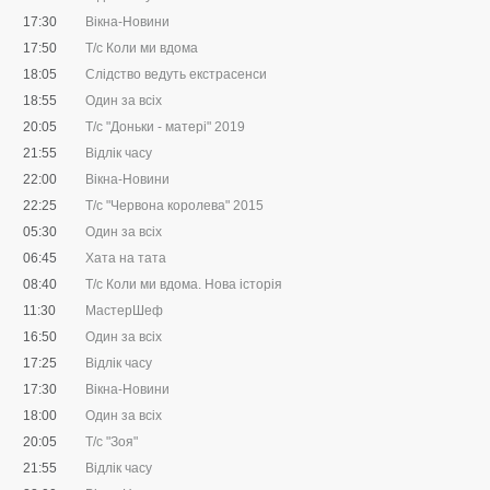
17:30
Вікна-Новини
17:50
Т/с Коли ми вдома
18:05
Слідство ведуть екстрасенси
18:55
Один за всіх
20:05
Т/с "Доньки - матері" 2019
21:55
Відлік часу
22:00
Вікна-Новини
22:25
Т/с "Червона королева" 2015
05:30
Один за всіх
06:45
Хата на тата
08:40
Т/с Коли ми вдома. Нова історія
11:30
МастерШеф
16:50
Один за всіх
17:25
Відлік часу
17:30
Вікна-Новини
18:00
Один за всіх
20:05
Т/с "Зоя"
21:55
Відлік часу