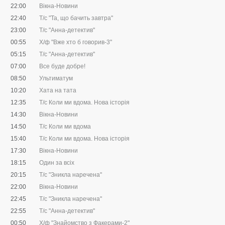
22:00
Вікна-Новини
22:40
Т/с "Та, що бачить завтра"
23:00
Т/с "Анна-детектив"
00:55
Х/ф "Вже хто б говорив-3"
05:15
Т/с "Анна-детектив"
07:00
Все буде добре!
08:50
Ультиматум
10:20
Хата на тата
12:35
Т/с Коли ми вдома. Нова історія
14:30
Вікна-Новини
14:50
Т/с Коли ми вдома
15:40
Т/с Коли ми вдома. Нова історія
17:30
Вікна-Новини
18:15
Один за всіх
20:15
Т/с "Зникла наречена"
22:00
Вікна-Новини
22:45
Т/с "Зникла наречена"
22:55
Т/с "Анна-детектив"
00:50
Х/ф "Знайомство з Факерами-2"