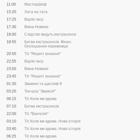
11:00
МастерШеф
15:20
Хата на тата
17:25
Відлік часу
17:30
Вікна-Новини
18:00
Слідство ведуть екстрасенси
18:55
Битва екстрасенсів. Фінал.
Оголошення переможця
20:50
Т/с "Рецепт кохання"
22:55
Відлік часу
23:00
Вікна-Новини
23:45
Т/с "Рецепт кохання"
01:30
Зважені та щасливі 9
03:20
Ток-шоу "Зважся!"
06:15
Т/с Коли ми вдома
07:10
Битва екстрасенсів
22:00
Т/с "Вангелія"
03:10
Т/с Коли ми вдома. Нова історія
03:40
Т/с Коли ми вдома. Нова історія
06:25
Т/с Коли ми вдома