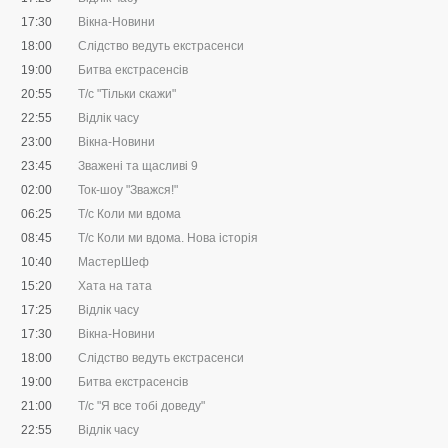
17:30
Вікна-Новини
18:00
Слідство ведуть екстрасенси
19:00
Битва екстрасенсів
20:55
Т/с "Тільки скажи"
22:55
Відлік часу
23:00
Вікна-Новини
23:45
Зважені та щасливі 9
02:00
Ток-шоу "Зважся!"
06:25
Т/с Коли ми вдома
08:45
Т/с Коли ми вдома. Нова історія
10:40
МастерШеф
15:20
Хата на тата
17:25
Відлік часу
17:30
Вікна-Новини
18:00
Слідство ведуть екстрасенси
19:00
Битва екстрасенсів
21:00
Т/с "Я все тобі доведу"
22:55
Відлік часу