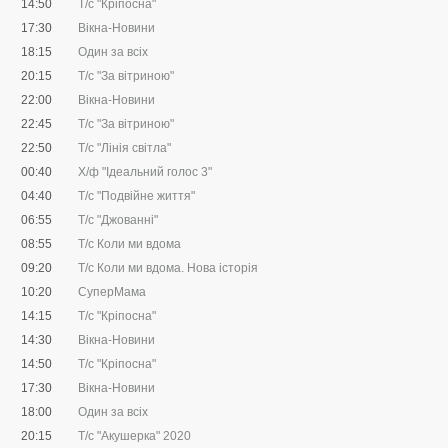
14:50
Т/с "Кріпосна"
17:30
Вікна-Новини
18:15
Один за всіх
20:15
Т/с "За вітриною"
22:00
Вікна-Новини
22:45
Т/с "За вітриною"
22:50
Т/с "Лінія світла"
00:40
Х/ф "Ідеальний голос 3"
04:40
Т/с "Подвійне життя"
06:55
Т/с "Джованні"
08:55
Т/с Коли ми вдома
09:20
Т/с Коли ми вдома. Нова історія
10:20
СуперМама
14:15
Т/с "Кріпосна"
14:30
Вікна-Новини
14:50
Т/с "Кріпосна"
17:30
Вікна-Новини
18:00
Один за всіх
20:15
Т/с "Акушерка" 2020