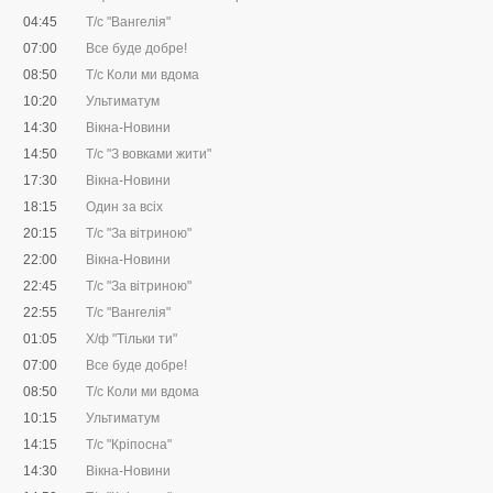
04:45
Т/с "Вангелія"
07:00
Все буде добре!
08:50
Т/с Коли ми вдома
10:20
Ультиматум
14:30
Вікна-Новини
14:50
Т/с "З вовками жити"
17:30
Вікна-Новини
18:15
Один за всіх
20:15
Т/с "За вітриною"
22:00
Вікна-Новини
22:45
Т/с "За вітриною"
22:55
Т/с "Вангелія"
01:05
Х/ф "Тільки ти"
07:00
Все буде добре!
08:50
Т/с Коли ми вдома
10:15
Ультиматум
14:15
Т/с "Кріпосна"
14:30
Вікна-Новини