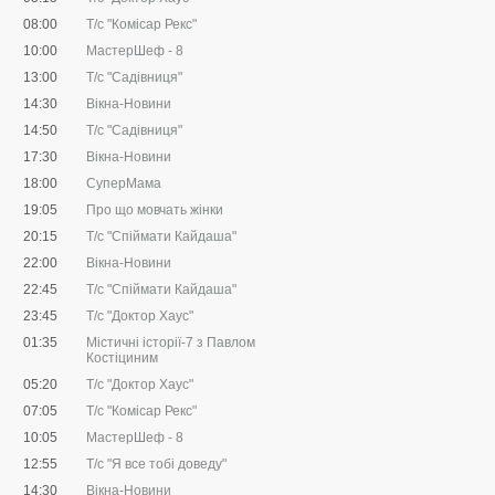
08:00
Т/с "Комісар Рекс"
10:00
МастерШеф - 8
13:00
Т/с "Садівниця"
14:30
Вікна-Новини
14:50
Т/с "Садівниця"
17:30
Вікна-Новини
18:00
СуперМама
19:05
Про що мовчать жінки
20:15
Т/с "Спіймати Кайдаша"
22:00
Вiкна-Новини
22:45
Т/с "Спіймати Кайдаша"
23:45
Т/с "Доктор Хаус"
01:35
Містичні історії-7 з Павлом
Костіциним
05:20
Т/с "Доктор Хаус"
07:05
Т/с "Комісар Рекс"
10:05
МастерШеф - 8
12:55
Т/с "Я все тобі доведу"
14:30
Вікна-Новини