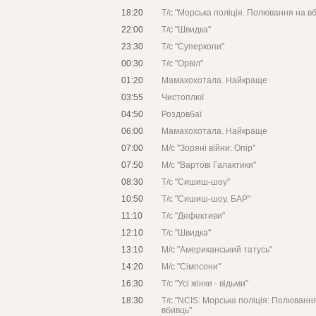
18:20
Т/с "Морська поліція. Полювання на в
22:00
Т/с "Швидка"
23:30
Т/с "Суперкопи"
00:30
Т/с "Орвіл"
01:20
Мамахохотала. Найкраще
03:55
Чистоплюї
04:50
Роздовбаї
06:00
Мамахохотала. Найкраще
07:00
М/с "Зоряні війни: Опір"
07:50
М/с "Вартові Галактики"
08:30
Т/с "Сишиш-шоу"
10:50
Т/с "Сишиш-шоу. БАР"
11:10
Т/с "Дефективи"
12:10
Т/с "Швидка"
13:10
М/с "Американський татусь"
14:20
М/с "Сімпсони"
16:30
Т/с "Усі жінки - відьми"
18:30
Т/с "NCIS: Морська поліція: Полюванн
вбивць"