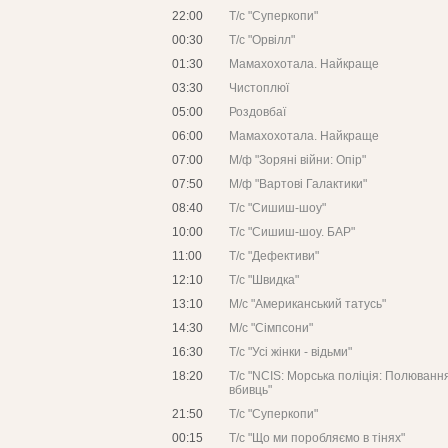
22:00
Т/с "Суперкопи"
00:30
Т/с "Орвілл"
01:30
Мамахохотала. Найкраще
03:30
Чистоплюї
05:00
Роздовбаї
06:00
Мамахохотала. Найкраще
07:00
М/ф "Зоряні війни: Опір"
07:50
М/ф "Вартові Галактики"
08:40
Т/с "Сишиш-шоу"
10:00
Т/с "Сишиш-шоу. БАР"
11:00
Т/с "Дефективи"
12:10
Т/с "Швидка"
13:10
М/с "Американський татусь"
14:30
М/с "Сімпсони"
16:30
Т/с "Усі жінки - відьми"
18:20
Т/с "NCIS: Морська поліція: Полюванн
вбивць"
21:50
Т/с "Суперкопи"
00:15
Т/с "Що ми поробляємо в тінях"