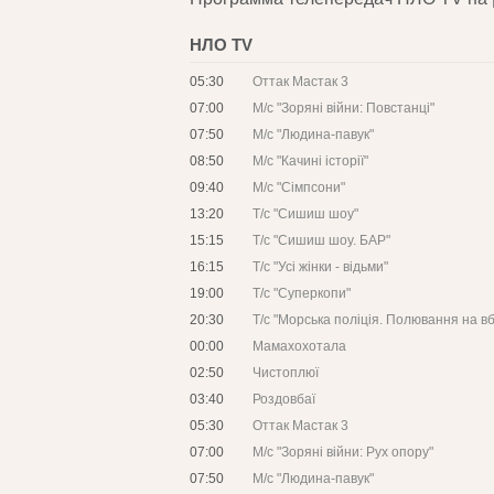
НЛО TV
05:30
Оттак Мастак 3
07:00
М/с "Зоряні війни: Повстанці"
07:50
М/с "Людина-павук"
08:50
М/с "Качині історії"
09:40
М/с "Сімпсони"
13:20
Т/с "Сишиш шоу"
15:15
Т/с "Сишиш шоу. БАР"
16:15
Т/с "Усі жінки - відьми"
19:00
Т/с "Суперкопи"
20:30
Т/с "Морська поліція. Полювання на в
00:00
Мамахохотала
02:50
Чистоплюї
03:40
Роздовбаї
05:30
Оттак Мастак 3
07:00
М/с "Зоряні війни: Рух опору"
07:50
М/с "Людина-павук"