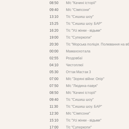
08:50
М/с "Качині історії"
09:40
М/с "Сімпсони"
13:10
Т/с "Сишиш шоу"
15:25
Т/с "Сишиш шоу. БАР"
16:20
Т/с "Усі жінки - відьми"
19:00
Т/с "Суперкопи"
20:30
Т/с "Морська поліція. Полювання на в
00:00
Мамахохотала
02:55
Роздовбаї
04:10
Чистоплюї
05:30
Оттак Мастак 3
07:00
М/c "Зоряні війни: Опір"
07:50
М/c "Людина-павук"
08:50
М/c "Качині історії"
09:40
Т/с "Сишиш шоу"
11:30
Т/с "Сишиш шоу. БАР"
12:30
М/c "Сімпсони"
15:10
Т/с "Усі жінки - відьми"
17:00
Т/с "Суперкопи"