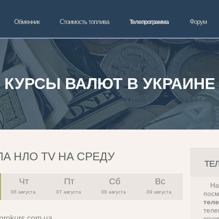
Обменник
Стоимость топлива
Форум
Телепрограмма
КУРСЫ ВАЛЮТ В УКРАИНЕ
А НЛО TV НА СРЕДУ
ТЕ
Чт
Пт
Сб
Вс
Н
06 августа
07 августа
08 августа
09 августа
пос
тел
теле
prokurs.com.ua
конк