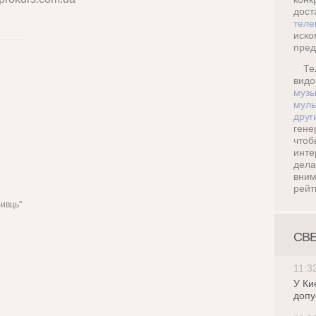
дос
теле
иск
пред
Те
ви
музы
муль
друг
ген
что
инт
дел
вни
рейт
бивць"
СВ
11:3
У Ки
допу