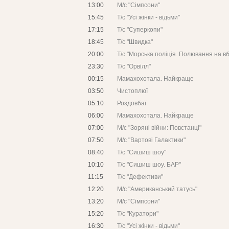
13:00
М/с "Сімпсони"
15:45
Т/с "Усі жінки - відьми"
17:15
Т/с "Суперкопи"
18:45
Т/с "Швидка"
20:00
Т/с "Морська поліція. Полювання на в
23:30
Т/с "Орвілл"
00:15
Мамахохотала. Найкраще
03:50
Чистоплюї
05:10
Роздовбаї
06:00
Мамахохотала. Найкраще
07:00
М/с "Зоряні війни: Повстанці"
07:50
М/с "Вартові Галактики"
08:40
Т/с "Сишиш шоу"
10:10
Т/с "Сишиш шоу. БАР"
11:15
Т/с "Дефективи"
12:20
М/с "Американський татусь"
13:20
М/с "Сімпсони"
15:20
Т/с "Куратори"
16:30
Т/с "Усі жінки - відьми"