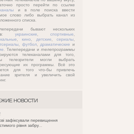
таточно просто перейти по ссылке
каналы
и в поле поиска ввести
омое слово либо выбрать канал из
ложенного списка.
лепередачи бывают нескольких
дов:
украинские
,
спортивные
,
кальные
,
кино
,
детские
,
сериалы
,
тсериалы
,
футбол
,
драматические
и
ие
. Телепередачи и
телепрограммы
ерируются телеканалами для того,
бы телезрители могли выбрать
ересующие их программы. Всё это
ается для того что-бы привлечь
мание зрителя и увеличить свой
инг.
ЕЖИЕ НОВОСТИ
2
єві зафіксували перевищення
стимого рівня забру...