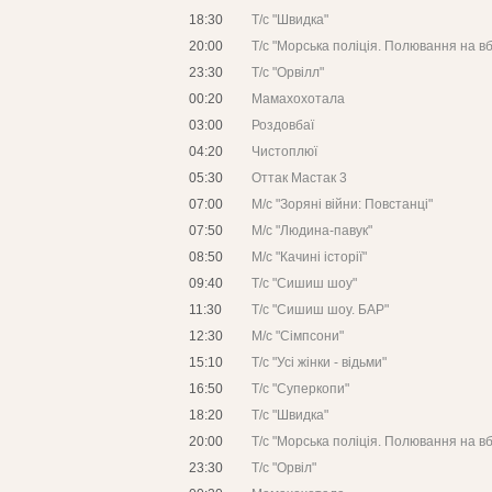
18:30
Т/с "Швидка"
20:00
Т/с "Морська поліція. Полювання на в
23:30
Т/с "Орвілл"
00:20
Мамахохотала
03:00
Роздовбаї
04:20
Чистоплюї
05:30
Оттак Мастак 3
07:00
М/с "Зоряні війни: Повстанці"
07:50
М/с "Людина-павук"
08:50
М/с "Качині історії"
09:40
Т/с "Сишиш шоу"
11:30
Т/с "Сишиш шоу. БАР"
12:30
М/с "Сімпсони"
15:10
Т/с "Усі жінки - відьми"
16:50
Т/с "Суперкопи"
18:20
Т/с "Швидка"
20:00
Т/с "Морська поліція. Полювання на в
23:30
Т/с "Орвіл"