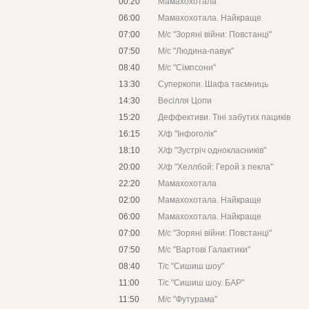
00:20
Мамахохотала
06:00
Мамахохотала. Найкраще
07:00
М/с "Зоряні війни: Повстанці"
07:50
М/с "Людина-павук"
08:40
М/с "Сімпсони"
13:30
Суперкопи. Шафа таємниць
14:30
Весілля Цопи
15:20
Деффективи. Тіні забутих пациків
16:15
Х/ф "Інфоголік"
18:10
Х/ф "Зустріч однокласників"
20:00
Х/ф "Хеллбой: Герой з пекла"
22:20
Мамахохотала
02:00
Мамахохотала. Найкраще
06:00
Мамахохотала. Найкраще
07:00
М/с "Зоряні війни: Повстанці"
07:50
М/с "Вартові Галактики"
08:40
Т/с "Сишиш шоу"
11:00
Т/с "Сишиш шоу. БАР"
11:50
М/с "Футурама"