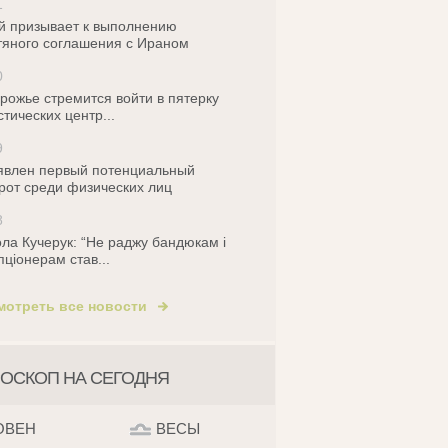
1
й призывает к выполнению
яного соглашения с Ираном
0
рожье стремится войти в пятерку
стических центр...
9
влен первый потенциальный
рот среди физических лиц
8
ла Кучерук: “Не раджу бандюкам і
пціонерам став...
мотреть все новости
ОСКОП НА СЕГОДНЯ
ОВЕН
ВЕСЫ