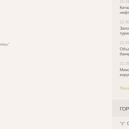
11:3
Кита
нефт
11:3
Запо
тури
11:2
бивць"
Объя
банк
11:2
Мико
кору
Пос
ГОР