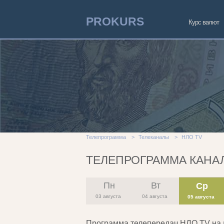
PROKURS
Курс валют
Телепрограмма
>
Телеканалы
>
НЛО TV
ТЕЛЕПРОГРАММА КАНАЛ
Пн
Вт
Ср
03 августа
04 августа
05 августа
Программа телепередач НЛО TV на