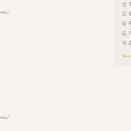
бивць"
Вес
бивць"