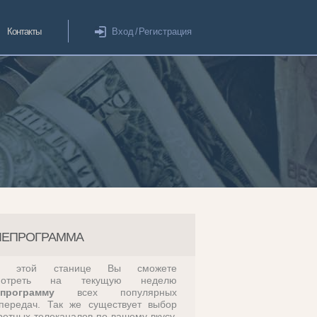
Контакты
Вход
/
Регистрация
ЛЕПРОГРАММА
а этой станице Вы сможете
мотреть на текущую неделю
епрограмму
всех популярных
передач. Так же существует выбор
ретных телеканалов по вашему вкусу,