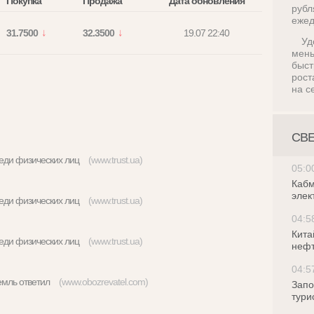
Покупка
Продажа
Дата обновления
руб
ежед
31.7500
32.3500
19.07 22:40
Уд
мен
быс
рост
на с
СВ
реди физических лиц
(www.trust.ua)
05:0
Кабм
элек
реди физических лиц
(www.trust.ua)
04:5
Кита
реди физических лиц
(www.trust.ua)
нефт
04:5
Кремль ответил
(www.obozrevatel.com)
Запо
тури