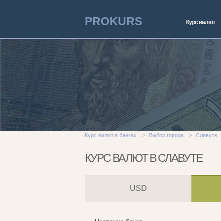
PROKURS
Курс валют
Курс валют в банках
>
Выбор города
>
Славуте
КУРС ВАЛЮТ В СЛАВУТЕ
USD