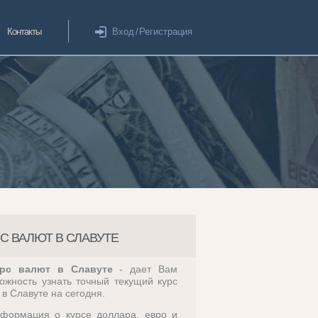
Контакты
Вход
/
Регистрация
С ВАЛЮТ В СЛАВУТЕ
рс валют в Славуте
- дает Вам
ожность узнать точный текущий курс
 в Славуте на сегодня.
формация о курсе доллара, евро и