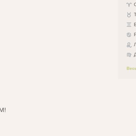
Вес
М!