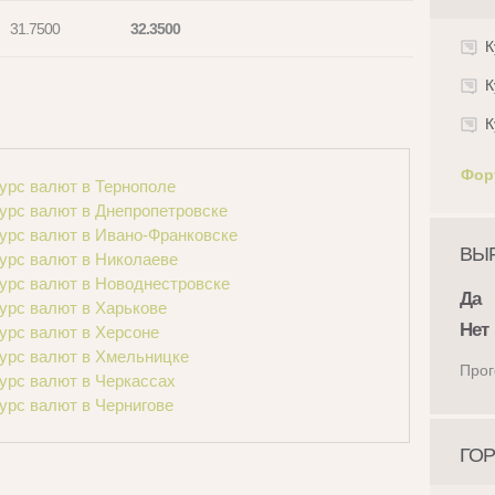
31.7500
32.3500
К
К
К
Фор
урс валют в Тернополе
урс валют в Днепропетровске
урс валют в Ивано-Франковске
ВЫР
урс валют в Николаеве
урс валют в Новоднестровске
Да
урс валют в Харькове
Нет
урс валют в Херсоне
урс валют в Хмельницке
Прог
урс валют в Черкассах
урс валют в Чернигове
ГОР