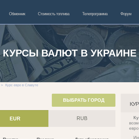
Обменник
Стоимость топлива
Телепрограмма
Форум
КУРСЫ ВАЛЮТ В УКРАИНЕ
>
Курс евро в Славуте
ВЫБРАТЬ ГОРОД
КУР
Ку
RUB
EUR
возм
евро
Ин