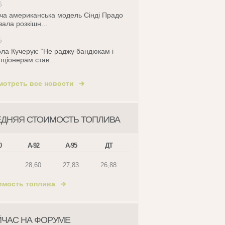
6
ча американська модель Сінді Прадо
зала розкішн...
5
ла Кучерук: “Не раджу бандюкам і
пціонерам став...
мотреть все новости
ЕДНЯЯ СТОИМОСТЬ ТОПЛИВА
0
А-92
А-95
ДТ
28,60
27,83
26,88
имость топлива
ЙЧАС НА ФОРУМЕ