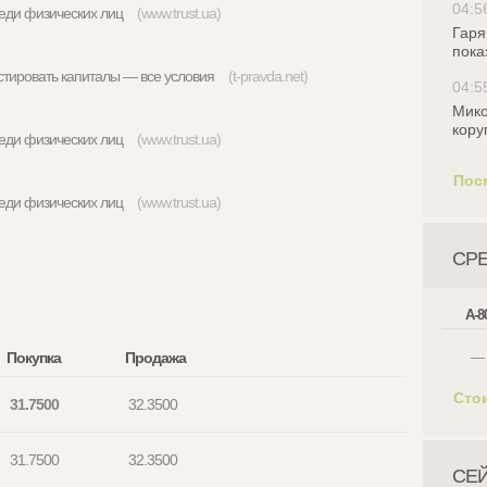
04:5
реди физических лиц
(www.trust.ua)
Гаря
пока
истировать капиталы — все условия
(t-pravda.net)
04:5
Мико
кору
реди физических лиц
(www.trust.ua)
Пос
реди физических лиц
(www.trust.ua)
СР
А-8
Покупка
Продажа
—
Сто
31.7500
32.3500
31.7500
32.3500
СЕ