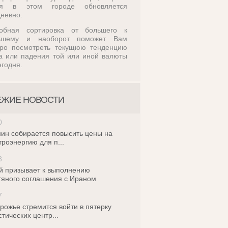
ля в этом городе обновляется
невно.
обная сортировка от большего к
ьшему и наоборот поможет Вам
тро посмотреть текущюю тенденцию
а или падения той или иной валюты
егодня.
ЕЖИЕ НОВОСТИ
0
ин собирается повысить цены на
троэнергию для п...
8
й призывает к выполнению
яного соглашения с Ираном
7
рожье стремится войти в пятерку
стических центр...