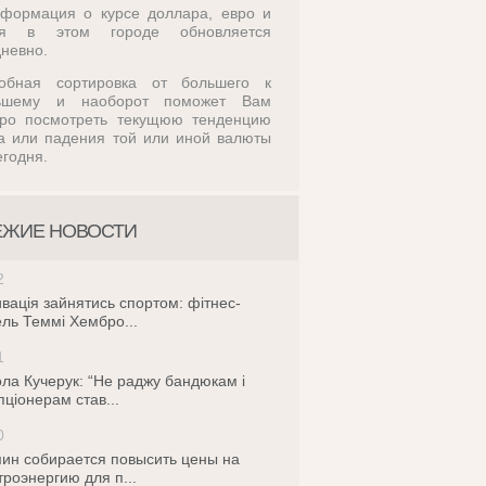
формация о курсе доллара, евро и
ля в этом городе обновляется
невно.
обная сортировка от большего к
ьшему и наоборот поможет Вам
тро посмотреть текущюю тенденцию
а или падения той или иной валюты
егодня.
ЕЖИЕ НОВОСТИ
2
вація зайнятись спортом: фітнес-
ль Теммі Хембро...
1
ла Кучерук: “Не раджу бандюкам і
пціонерам став...
0
ин собирается повысить цены на
троэнергию для п...