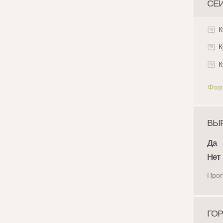
СЕ
К
К
К
Фор
ВЫР
Да
Нет
Прог
ГОР