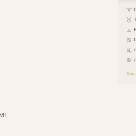
Вес
М!