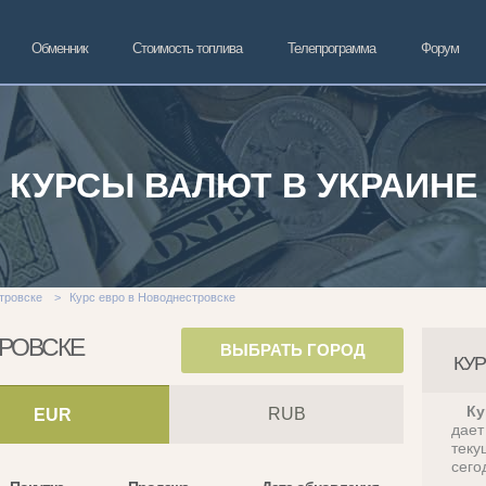
Обменник
Стоимость топлива
Телепрограмма
Форум
КУРСЫ ВАЛЮТ В УКРАИНЕ
тровске
>
Курс евро в Новоднестровске
ТРОВСКЕ
ВЫБРАТЬ ГОРОД
КУР
Ку
RUB
EUR
дае
теку
сего