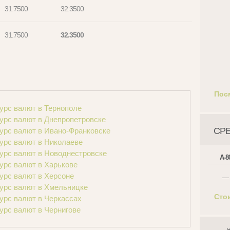
31.7500
32.3500
31.7500
32.3500
Пос
урс валют в Тернополе
урс валют в Днепропетровске
СР
урс валют в Ивано-Франковске
урс валют в Николаеве
урс валют в Новоднестровске
А-8
урс валют в Харькове
урс валют в Херсоне
—
урс валют в Хмельницке
Сто
урс валют в Черкассах
урс валют в Чернигове