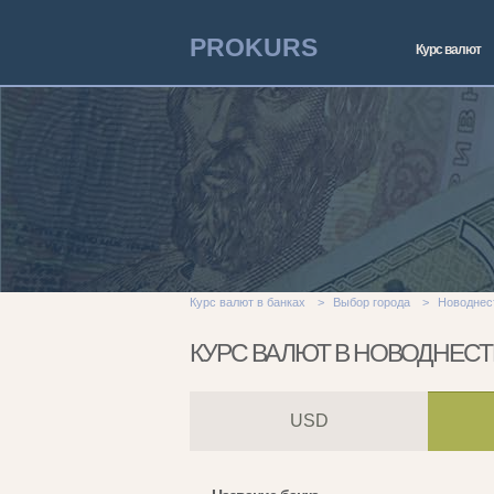
PROKURS
Курс валют
Курс валют в банках
>
Выбор города
>
Новоднес
КУРС ВАЛЮТ В НОВОДНЕС
USD