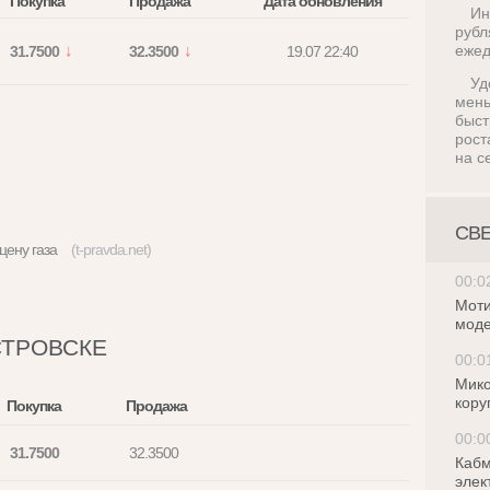
Покупка
Продажа
Дата обновления
Ин
руб
ежед
31.7500
32.3500
19.07 22:40
Уд
мен
быс
рост
на с
СВ
м цену газа
(t-pravda.net)
00:0
Моти
моде
СТРОВСКЕ
00:0
Мико
кору
Покупка
Продажа
00:0
31.7500
32.3500
Кабм
элек