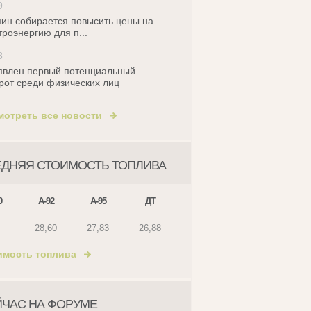
9
ин собирается повысить цены на
троэнергию для п...
8
влен первый потенциальный
рот среди физических лиц
мотреть все новости
ЕДНЯЯ СТОИМОСТЬ ТОПЛИВА
0
А-92
А-95
ДТ
28,60
27,83
26,88
имость топлива
ЙЧАС НА ФОРУМЕ