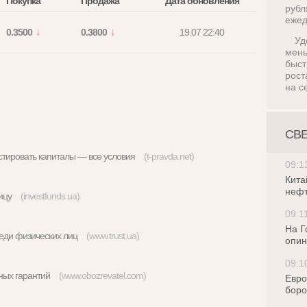
Покупка
Продажа
Дата обновления
руб
ежед
0.3500
0.3800
19.07 22:40
Уд
мен
быс
рост
на с
СВ
истировать капиталы — все условия
(t-pravda.net)
09:1
Кита
нефт
тницу
(investfunds.ua)
09:1
На Г
реди физических лиц
(www.trust.ua)
опин
09:1
льных гарантий
(www.obozrevatel.com)
Евро
боро