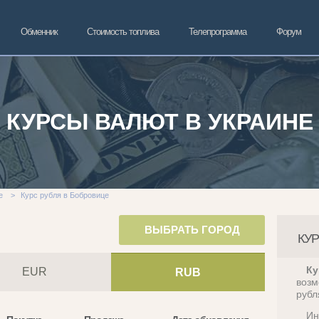
Обменник
Стоимость топлива
Телепрограмма
Форум
КУРСЫ ВАЛЮТ В УКРАИНЕ
е
>
Курс рубля в Бобровице
ВЫБРАТЬ ГОРОД
КУ
Ку
EUR
RUB
возм
рубл
Ин