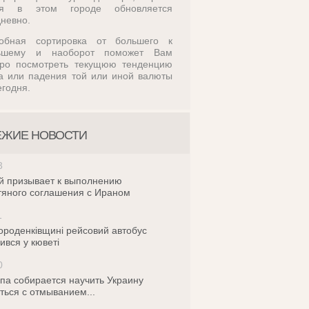
ля в этом городе обновляется
невно.
обная сортировка от большего к
ьшему и наоборот поможет Вам
тро посмотреть текущюю тенденцию
а или падения той или иной валюты
егодня.
ЕЖИЕ НОВОСТИ
3
й призывает к выполнению
яного соглашения с Ираном
1
ороденківщині рейсовий автобус
ився у кюветі
0
па собирается научить Украину
ться с отмыванием...