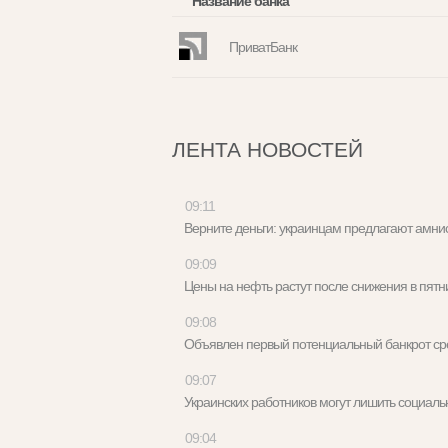
Название банка
ПриватБанк
ЛЕНТА НОВОСТЕЙ
09:11
Верните деньги: украинцам предлагают амн
09:09
Цены на нефть растут после снижения в пя
09:08
Объявлен первый потенциальный банкрот с
09:07
Украинских работников могут лишить социа
09:04