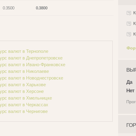
0.3500
0.3800
К
К
К
Фор
урс валют в Тернополе
урс валют в Днепропетровске
урс валют в Ивано-Франковске
ВЫР
урс валют в Николаеве
урс валют в Новоднестровске
Да
урс валют в Харькове
Нет
урс валют в Херсоне
урс валют в Хмельницке
Прог
урс валют в Черкассах
урс валют в Чернигове
ГОР