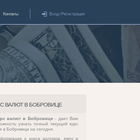
Контакты
Вход
/
Регистрация
РС ВАЛЮТ В БОБРОВИЦЕ
рс валют в Бобровице
- дает Вам
ожность узнать точный текущий курс
я в Бобровице на сегодня.
формация о курсе доллара, евро и