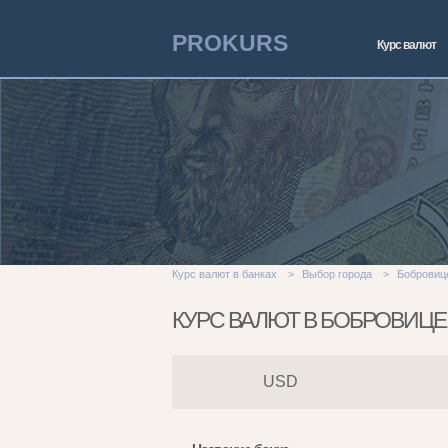
PROKURS
Курс валют
Курс валют в банках
>
Выбор города
>
Бобровиц
КУРС ВАЛЮТ В БОБРОВИЦЕ
USD