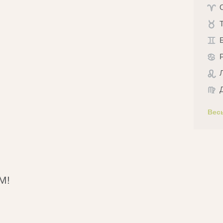
Вес
М!