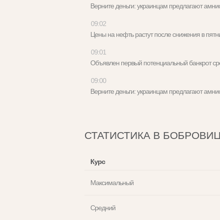
Верните деньги: украинцам предлагают амн
09:02
Цены на нефть растут после снижения в пя
09:01
Объявлен первый потенциальный банкрот с
09:00
Верните деньги: украинцам предлагают амн
СТАТИСТИКА В БОБРОВИ
Курс
Максимальный
Средний