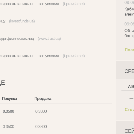
09:0
истировать капиталы — все условия
(t-pravda.net)
Кабм
элек
тницу
(investfunds.ua)
09:0
Объя
банк
реди физических лиц
(www.trust.ua)
Пос
истировать капиталы — все условия
(t-pravda.net)
СР
ЦЕ
А-8
Покупка
Продажа
—
Сто
0.3500
0.3800
0.3500
0.3800
СЕ