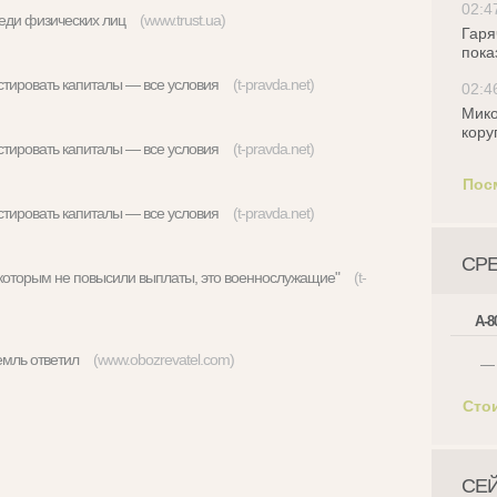
02:4
реди физических лиц
(www.trust.ua)
Гаря
пока
истировать капиталы — все условия
(t-pravda.net)
02:4
Мико
кору
истировать капиталы — все условия
(t-pravda.net)
Пос
истировать капиталы — все условия
(t-pravda.net)
СР
, которым не повысили выплаты, это военнослужащие"
(t-
А-8
Кремль ответил
(www.obozrevatel.com)
—
Сто
СЕ