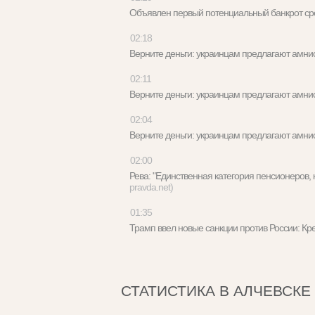
Объявлен первый потенциальный банкрот с
02:18
Верните деньги: украинцам предлагают амн
02:11
Верните деньги: украинцам предлагают амн
02:04
Верните деньги: украинцам предлагают амн
02:00
Рева: "Единственная категория пенсионеров
pravda.net)
01:35
Трамп ввел новые санкции против России: 
СТАТИСТИКА В АЛЧЕВСКЕ