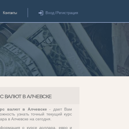
Контакты
Вход
/
Регистрация
С ВАЛЮТ В АЛЧЕВСКЕ
рс валют в Алчевске
- дает Вам
ожность узнать точный текущий курс
ара в Алчевске на сегодня.
формация о курсе доллара, евро и