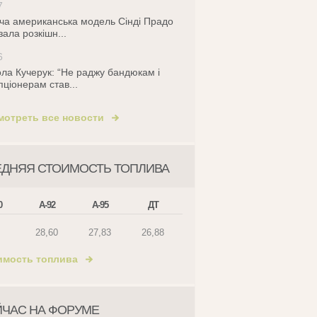
7
ча американська модель Сінді Прадо
зала розкішн...
6
ла Кучерук: “Не раджу бандюкам і
пціонерам став...
мотреть все новости
ЕДНЯЯ СТОИМОСТЬ ТОПЛИВА
0
А-92
А-95
ДТ
28,60
27,83
26,88
имость топлива
ЙЧАС НА ФОРУМЕ