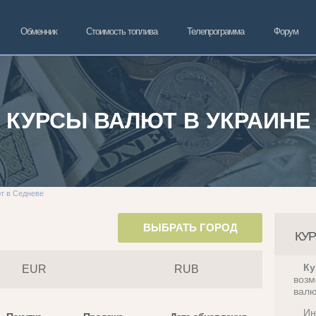
Обменник
Стоимость топлива
Телепрограмма
Форум
КУРСЫ ВАЛЮТ В УКРАИНЕ
т в Седневе
ВЫБРАТЬ ГОРОД
КУ
Ку
EUR
RUB
возм
валю
Ин