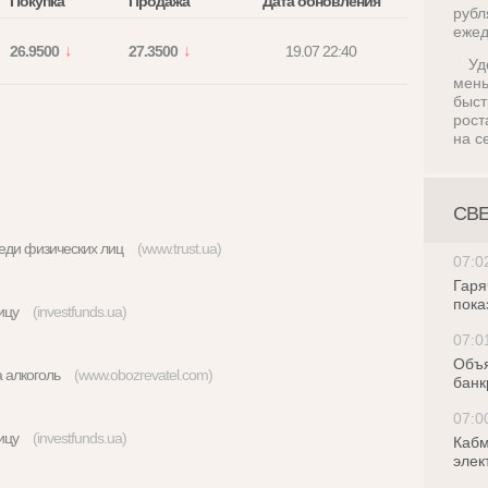
Покупка
Продажа
Дата обновления
руб
ежед
26.9500
27.3500
19.07 22:40
Уд
мен
быс
рост
на с
СВ
реди физических лиц
(www.trust.ua)
07:0
Гаря
пока
тницу
(investfunds.ua)
07:0
Объя
на алкоголь
(www.obozrevatel.com)
банк
07:0
тницу
(investfunds.ua)
Кабм
элек