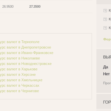
26.9500
27.3500
К
К
К
Фор
урс валют в Тернополе
урс валют в Днепропетровске
урс валют в Ивано-Франковске
ВЫР
урс валют в Николаеве
урс валют в Новоднестровске
Да
урс валют в Харькове
Нет
урс валют в Херсоне
урс валют в Хмельницке
Прог
урс валют в Черкассах
урс валют в Чернигове
ГОР