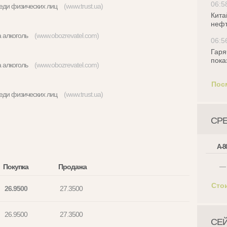
06:5
реди физических лиц
(www.trust.ua)
Кита
нефт
на алкоголь
(www.obozrevatel.com)
06:5
Гаря
пока
на алкоголь
(www.obozrevatel.com)
Пос
реди физических лиц
(www.trust.ua)
СР
А-8
Покупка
Продажа
—
Сто
26.9500
27.3500
26.9500
27.3500
СЕ