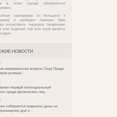
ля в этом городе обновляется
невно.
обная сортировка от большего к
ьшему и наоборот поможет Вам
тро посмотреть текущюю тенденцию
а или падения той или иной валюты
егодня.
ЕЖИЕ НОВОСТИ
2
ча американська модель Сінді Прадо
зала розкішн...
1
влен первый потенциальный
рот среди физических лиц
0
ин собирается повысить цены на
троэнергию для п...