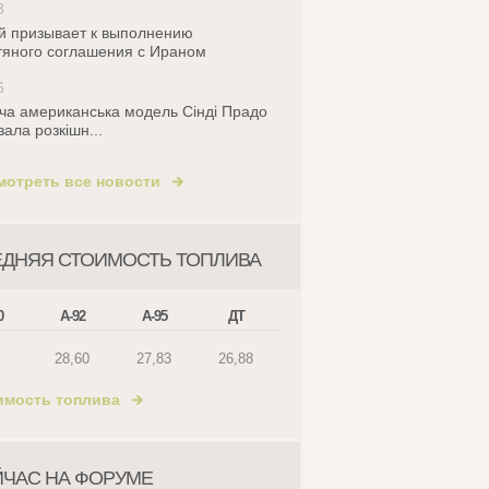
8
й призывает к выполнению
яного соглашения с Ираном
6
ча американська модель Сінді Прадо
зала розкішн...
мотреть все новости
ЕДНЯЯ СТОИМОСТЬ ТОПЛИВА
0
А-92
А-95
ДТ
28,60
27,83
26,88
имость топлива
ЙЧАС НА ФОРУМЕ