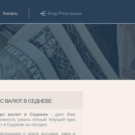
Контакты
Вход
/
Регистрация
РС ВАЛЮТ В СЕДНЕВЕ
рс валют в Седневе
- дает Вам
ожность узнать точный текущий курс
т в Седневе на сегодня.
формация о курсе доллара, евро и