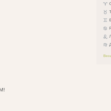
Вес
М!