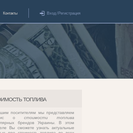
Контакты
Вход
/
Регистрация
ОИМОСТЬ ТОПЛИВА
шим поситителям мы представляем
рвис о
стоимости топлива
улярных брендов Украины. В этом
еле Вы сможете узнать актуальные
ые про стоимость топлива во всех