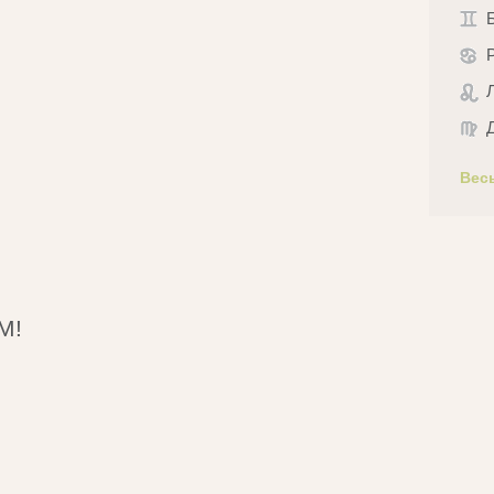
Вес
М!