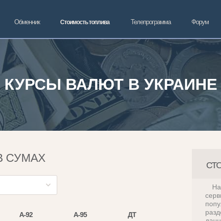
Обменник
Телепрограмма
Форум
Стоимость топлива
КУРСЫ ВАЛЮТ В УКРАИНЕ
В СУМАХ
СТ
На
се
поп
разд
А-92
А-95
ДТ
данн