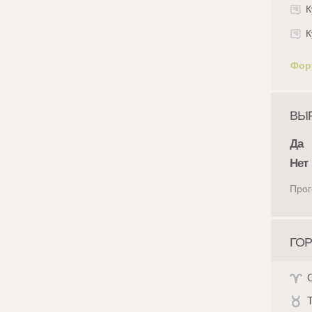
К
К
Фор
ВЫР
Да
Нет
Прог
ГОР