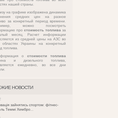
стях нашей страны.
изу на графике изображена динамика
енения средних цен на разное
иво за конкретный период времени.
пример, можно посмотреть
ормацию про
стоимость топлива
за
шлый месяц. Расчет информации
сляется из средней цены на АЗС во
х областях Украины на конкретный
д топлива.
нформация о
стоимости топлива
зина и дизельного топлива,
овляется ежедневно, во все дни
ли.
ЕЖИЕ НОВОСТИ
2
вація зайнятись спортом: фітнес-
ль Теммі Хембро...