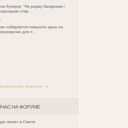
1
ла Кучерук: “Не раджу бандюкам і
пціонерам став...
0
ин собирается повысить цены на
троэнергию для п...
мотреть все новости
24
25
26
27
28
29
30
31
ЙЧАС НА ФОРУМЕ
урс валют в Смеле