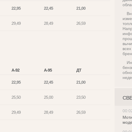
обла
22,95
22,45
21,00
Вн
изм
29,49
28,49
26,59
топл
На
инф
про
вычи
все
брен
И
бен
А-92
А-95
ДТ
обн
неде
22,95
22,45
21,00
25,50
25,00
23,50
СВ
00:0
29,49
28,49
26,59
Моти
моде