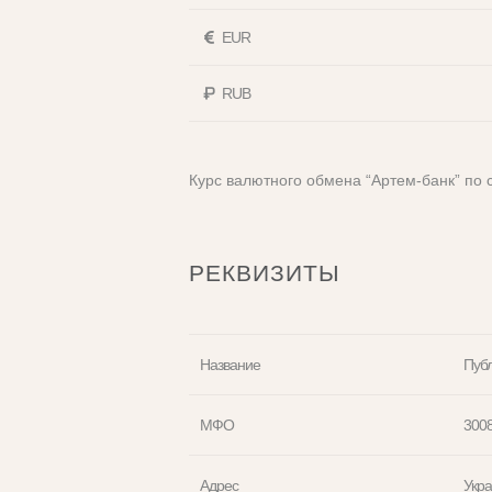
EUR
RUB
Курс валютного обмена “Артем-банк” по
РЕКВИЗИТЫ
Название
Пуб
МФО
300
Адрес
Укра