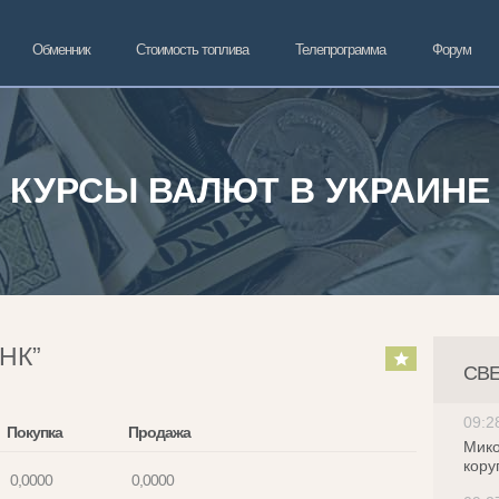
Обменник
Стоимость топлива
Телепрограмма
Форум
КУРСЫ ВАЛЮТ В УКРАИНЕ
НК”
СВ
09:2
Покупка
Продажа
Мико
кору
0,0000
0,0000