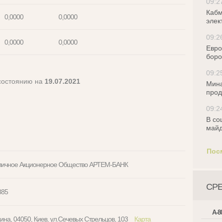
09:2
Кабм
0,0000
0,0000
элек
09:2
0,0000
0,0000
Евро
боро
09:2
 состоянию на
19.07.2021
Мина
прод
09:2
В со
майд
Пос
личное Акционерное Общество АРТЕМ-БАНК
СР
885
А-8
ина, 04050, Киев, ул.Сечевых Стрельцов, 103
Карта