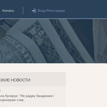
Контакты
Вход
/
Регистрация
ЕЖИЕ НОВОСТИ
8
ла Кучерук: “Не раджу бандюкам і
пціонерам став...