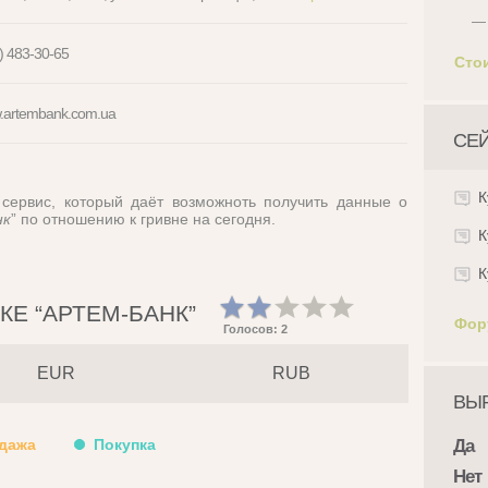
—
) 483-30-65
Сто
.artembank.com.ua
СЕ
К
сервис, который даёт возможноть получить данные о
нк
” по отношению к гривне на сегодня.
К
К
КЕ “АРТЕМ-БАНК
”
Фор
Голосов: 2
EUR
RUB
ВЫР
дажа
Покупка
Да
Нет