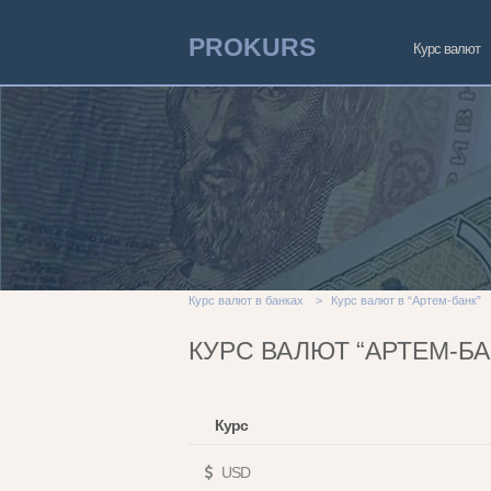
PROKURS
Курс валют
Курс валют в банках
>
Курс валют в “Артем-банк”
КУРС ВАЛЮТ “АРТЕМ-БА
Курс
USD