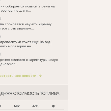
7
ин собирается повысить цены на
троэнергию для п...
6
па собирается научить Украину
ться с отмыванием...
5
грополитики хочет еще на год
лить мораторий на ...
4
цсетях смеются с карикатуры «парк
ановског...
мотреть все новости
ЕДНЯЯ СТОИМОСТЬ ТОПЛИВА
0
А-92
А-95
ДТ